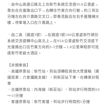
．由中山高速公路北上在新竹系統交流道95A公里處→
靠右在光復路出口下→右轉往竹東方向行駛→約三到五
分鐘左右與介壽路交叉口→即看見飯店在右手邊獨棟大
樓→停車場入口在介壽路上。
．由二高（國道3號）→在國道3號100公里處新竹頭份
系統交流道轉中山高北上→在95A公里處新竹交流道下
光復路出口往竹東方向約3-5分鐘→1.8公里車程即可抵
達新竹老爺大酒店。
【非開車族】
．高鐵停靠站：新竹站，到站須轉搭其他大眾運輸（建
議搭乘：六家鐵路支線），到新莊站下車，在轉乘計程
車
．台鐵停靠站：內灣線（新莊站），到站步行時間約10
～15分鐘
．客運停靠站：新竹客運，到站步行時間約1分鐘