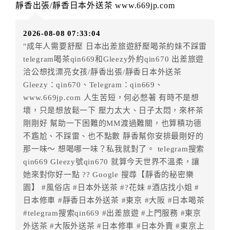
靜香出張/靜香日本外送茶 www.669jp.com
房者應補足差額。（限原訂飯店）
訂單異動後，訂單費用總計小於原訂單費用總計時，訂
2026-08-08 07:33:04
房者不得要求退其差額。（限原訂飯店）
"成年人需要舒壓 日本出差旅遊舒壓喝茶約妹不踩雷
五、保留住宿權益(保留住房)
telegram喝茶qin669和Gleezy外約qin670 出差旅遊
．訂房者因故辦理訂單異動，本飯店可接受
保留住宿金
洽公想找漂亮女孩/靜香出張/靜香日本外送茶
額3個月
限原訂飯店），異動完成後不得辦理取消退款。
Gleezy：qin670、Telegram：qin669、
（提出申辦日為保留起算日）
www.669jp.com 人生苦短，何必憋著 有時不是想
．訂房者使用「保留住宿金額」時，請注意！為避免飯
壞，只是想放鬆一下 壓力太大、日子太悶，來杯茶
店客滿，敬請及早計畫，如逾時未提出申辦，視同無條
剛剛好 幫助一下困難的MM渡過難關，也算積功德
件放棄訂單（住宿權益）。 （限原訂飯店使用）
不尷尬、不踩雷、也不點數 靜香幫你安排最剛好的
．每筆訂單異動限定乙次，限原訂飯店，異動完成後不
那一味～ 想喝哪一味？私我就對了。 telegram搜索
得辦理取消退款。
qin669 Gleezy號qin670 就算今天世界不溫柔，讓
．訂單異動後，訂單費用總計大於原訂單費用總計時，
她來對你好一點 ?? Google 搜尋【靜香的秘密樂
訂房者應補足差額。 限原訂飯店
園】 #風俗店 #日本外送茶 #?花妹 #酒店找小姐 #
．訂單異動後，訂單費用總計小於原訂單費用總計時，
日本修車 #靜香日本外送茶 #東京 #大阪 #日本喝茶
訂房者不得要求退其差額。限原訂飯店
#telegram搜索qin669 #出差旅遊 #上門服務 #東京
外送茶 #大阪外送茶 #日本修車 #日本外賣 #東京上
六、取消訂單