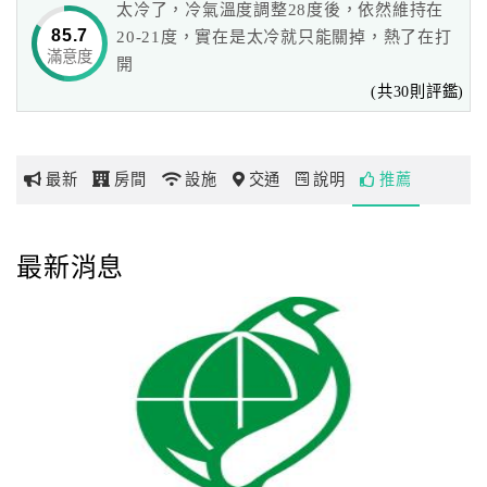
太冷了，冷氣溫度調整28度後，依然維持在
華客房，
85.7
20-21度，實在是太冷就只能關掉，熱了在打
舒適的客房、全新42吋液晶電視及自動衛浴，堪稱新竹最摩
滿意度
網
開
登時尚客房。
紅
(共30則評鑑)
帶
全館提供免費寬頻無線上網服務等各項商務設備，讓您出門
你
在外一樣可以溝通無障。
玩
此外，不同的美食選擇，為您的旅途增加更多美味，
最新
房間
設施
交通
說明
推薦
【明宮粵菜廳】的港式料理、【咖啡廳】的中西複合式豐盛
自助餐、
玩
【中山日本料理】的精緻日式料理及【老爺鐵板燒】等各餐
最新消息
樂
廳，滿足每位旅客的心。
地
圖
2013年經過專業謹慎及嚴格的交通部觀光局星級旅館評鑑，
榮獲中華民國觀光旅館最高評等「五星級觀光飯店」榮耀，
顧
肯定新竹老爺大酒店細膩的服務與新穎的硬體設施，
客
並於2013~2014年入選全球最大旅遊網站Tripadvisor 旅行者之選
服
獎『台灣排名前25』．『台灣前25大豪華』飯店。
務
新竹老爺酒店擁有卓越的經營團隊及善解人意的服務人員，