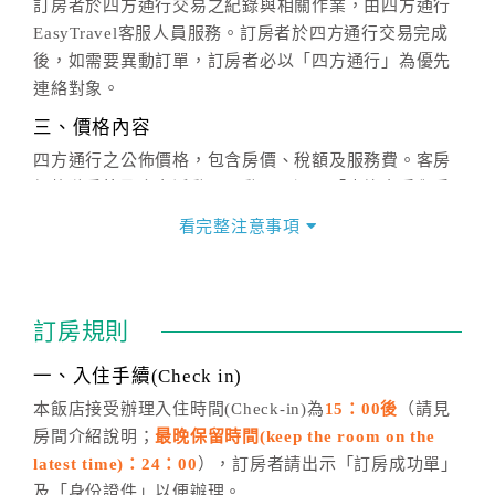
訂房者於四方通行交易之紀錄與相關作業，由四方通行
EasyTravel客服人員服務。訂房者於四方通行交易完成
後，如需要異動訂單，訂房者必以「四方通行」為優先
連絡對象。
三、價格內容
四方通行之公佈價格，包含房價、稅額及服務費。客房
價格隨季節及人文活動而異動，以選項「查詢空房與房
價」之當日價格為標準。
看完整注意事項
四、訂單異動
訂房成功後，訂房者如需異動內容，須於住房前在四方
通行「客服聯絡單」提出申辦，四方通行
恕不接受以電
訂房規則
話方式異動
訂單。
※非客服時間之申辦異動，皆為次日計算及辦理。
一、入住手續(Check in)
五、客服時間
本飯店接受辦理入住時間(Check-in)為
15：00後
（請見
房間介紹說明；
最晚保留時間(keep the room on the
週一至週日，上午9:00～晚上6:00
latest time)：24：00
），訂房者請出示「訂房成功單」
六、聯絡方式
及「身份證件」以便辦理。