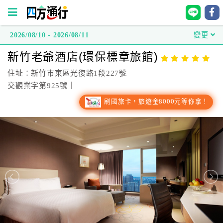
2026/08/10 - 2026/08/11
變更
四
新竹老爺酒店(環保標章旅館)
方
通
住址：新竹市東區光復路1段227號
行
交觀業字第925號｜
訂
刷國旅卡，旅遊金8000元等你拿！
房
台
灣
訂
房
直