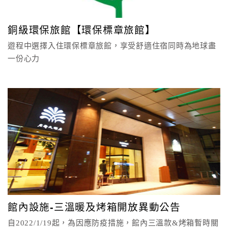
期待您親臨體驗感受。
顧
銅級環保旅館【環保標章旅館】
客
《預約制-定時定點班次》免費專車服務時刻表
滿
遊程中選擇入住環保標章旅館，享受舒適住宿同時為地球盡
意
一份心力
度
訂
單
管
理
會
員
帳
館內設施-三溫暖及烤箱開放異動公告
戶
自2022/1/19起，為因應防疫措施，館內三溫款&烤箱暫時關