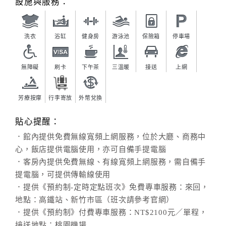
設施與服務：
洗衣
浴缸
健身房
游泳池
保險箱
停車場
無障礙
刷卡
下午茶
三溫暖
接送
上網
芳療按摩
行李寄放
外幣兌換
貼心提醒：
．館內提供免費無線寬頻上網服務，位於大廳、商務中
心，飯店提供電腦使用，亦可自備手提電腦
．客房內提供免費無線、有線寬頻上網服務，需自備手
提電腦，可提供傳輸線使用
．提供《預約制-定時定點班次》免費專車服務：來回，
地點：高鐵站、新竹市區（班次請參考官網）
．提供《預約制》付費專車服務：NT$2100元／單程，
接送地點：桃園機場