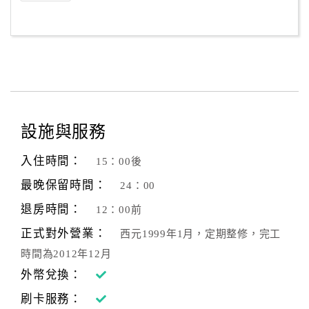
旅
伴
計
劃
商
品
設施與服務
宣
傳
入住時間：
15：00後
最晚保留時間：
24：00
退房時間：
12：00前
正式對外營業：
西元1999年1月，定期整修，完工
時間為2012年12月
外幣兌換：
刷卡服務：