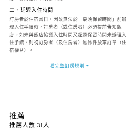
週一至週日：
客服聯絡單
、
LINE@
、電話：
二、延遲入住時間
(07)9682715 。
訂房者於住宿當日，因故無法於「最晚保留時間」前辦
理入住手續時，訂房者（或住房者）必須提前告知飯
店。如未與飯店協議入住時間又超過保留時間未辦理入
住手續，則視訂房者（及住房者）無條件放棄訂單（住
宿權益）。
三、退房手續(Check out)
看完整訂房規則
本飯店退房時間(Check-out)為 （
12：00前
），訂房者
與飯店之其他交易﹝如續住、加床、餐費、小費、電話
費...等﹞所發生之費用，必須與飯店現場結清。
四、訂單異動
訂房者應於
入住前2日
（不含入住當日）提出申辦，如未
提出申辦不得異動訂單。
推薦
每筆訂單異動限定
乙
次，限原訂飯店，異動完成後不得
推薦人數
31
人
辦理取消退款。
訂單異動後，訂單費用總計大於原訂單費用總計時，訂