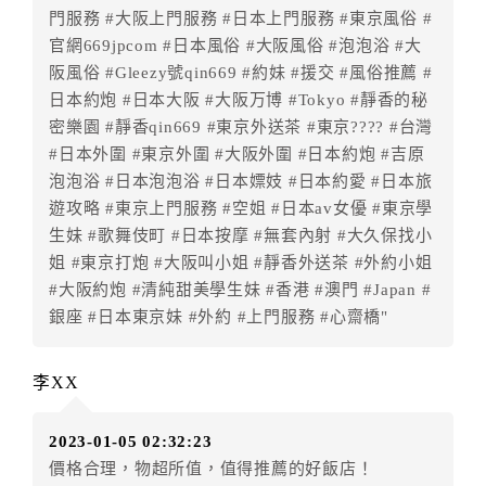
門服務 #大阪上門服務 #日本上門服務 #東京風俗 #
訂房者因故取消訂單辦理退款，依下列標準申辦：
官網669jpcom #日本風俗 #大阪風俗 #泡泡浴 #大
◎住房日30天前辦理者，訂單費用扣除總計0%為手續費
阪風俗 #Gleezy號qin669 #約妹 #援交 #風俗推薦 #
◎住房日14天前辦理者，訂單費用扣除總計0%為手續費
日本約炮 #日本大阪 #大阪万博 #Tokyo #靜香的秘
◎住房日3天前辦理者，訂單費用扣除總計0%為手續費
密樂園 #靜香qin669 #東京外送茶 #東京???? #台灣
◎住房日2天前辦理者，訂單費用扣除總計80%為手續費
#日本外圍 #東京外圍 #大阪外圍 #日本約炮 #吉原
◎住房日1天前辦理者，訂單費用扣除總計90%為手續費
泡泡浴 #日本泡泡浴 #日本嫖妓 #日本約愛 #日本旅
◎住房日當日辦理者，訂單費用扣除總計100%為手續費
遊攻略 #東京上門服務 #空姐 #日本av女優 #東京學
◎住房日當日不得辦理。
生妹 #歌舞伎町 #日本按摩 #無套內射 #大久保找小
◎住房日當日未辦理入住手續者，視同住房，已付訂單
姐 #東京打炮 #大阪叫小姐 #靜香外送茶 #外約小姐
之訂金將全額沒收。
#大阪約炮 #清純甜美學生妹 #香港 #澳門 #Japan #
七、天候因素
銀座 #日本東京妹 #外約 #上門服務 #心齋橋"
住房當日遇颱風、地震等不可抗拒因素時（以氣象局發
布或飯店所在地縣市政府頒布狀況”停止上班上課”為判
李XX
定準則），以致無法順利住房，訂房者可依飯店規定變
更住房日期或退費處理之。待飯店確認無誤後，可辦理
2023-01-05 02:32:23
保留住宿權益或四方通行將
扣除訂單總額0%
為作業手續
價格合理，物超所值，值得推薦的好飯店！
費用，餘款退予訂房者。