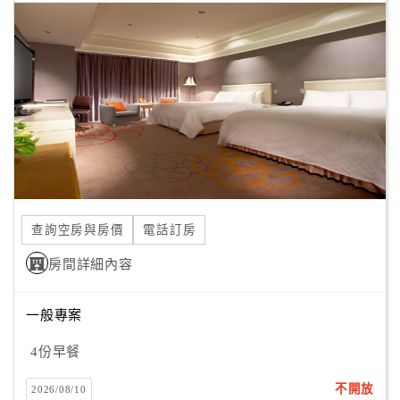
合
作
提
案
飯
店
合
作
查詢空房與房價
電話訂房
房間詳細內容
廠
商
一般專案
合
作
4份早餐
不開放
2026/08/10