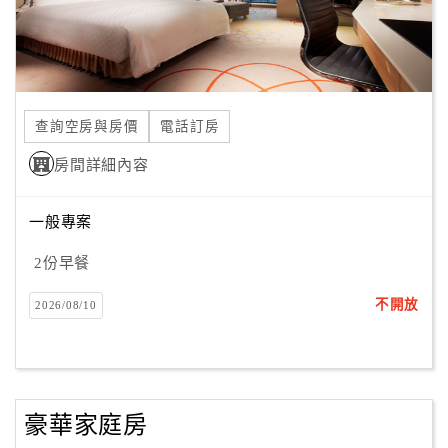
訂
房
Q&A
查詢空房與房價
電話訂房
房間詳細內容
國
旅
一般專案
卡
訂
2份早餐
房
不開放
2026/08/10
請
款
收
豪華家庭房
據