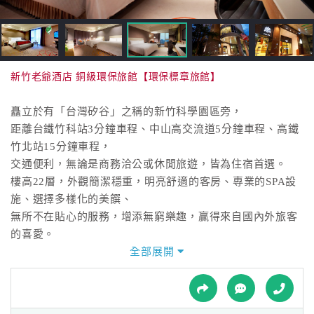
接
跟
飯
店
訂
新竹老爺酒店 銅級環保旅館【環保標章旅館】
房
HOT
矗立於有「台灣矽谷」之稱的新竹科學園區旁，
距離台鐵竹科站3分鐘車程、中山高交流道5分鐘車程、高鐵
竹北站15分鐘車程，
特
交通便利，無論是商務洽公或休閒旅遊，皆為住宿首選。
色
樓高22層，外觀簡潔穩重，明亮舒適的客房、專業的SPA設
民
施、選擇多樣化的美饌、
宿
無所不在貼心的服務，增添無窮樂趣，贏得來自國內外旅客
的喜愛。
全部展開
全
鄰近新竹科學園區的新竹老爺大酒店，最受商務人士及國人
球
旅遊喜愛，
租
車
位於新竹縣、市的中心地點，交通十分便利，擁有208間豪