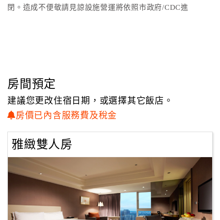
閉。造成不便敬請見諒設施營運將依照市政府/CDC進
客
服
聯
絡
單
房間預定
建議您更改住宿日期，或選擇其它飯店。
Line
線
房價已內含服務費及稅金
上
客
雅緻雙人房
服
紅
利
查
詢