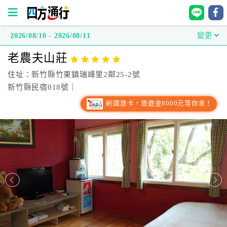
2026/08/10 - 2026/08/11
變更
四
老農夫山莊
方
通
住址：新竹縣竹東鎮瑞峰里2鄰25-2號
行
新竹縣民宿018號｜
訂
刷國旅卡，旅遊金8000元等你拿！
房
台
灣
訂
房
直