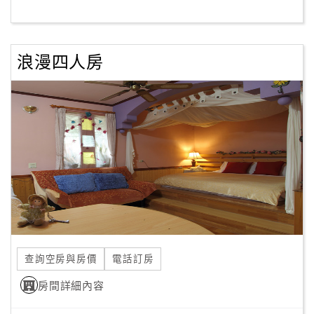
客
服
浪漫四人房
聯
絡
單
Line
線
上
客
服
查詢空房與房價
電話訂房
紅
利
房間詳細內容
查
詢