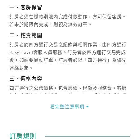
一、客房保留
訂房者須在繳款期限內完成付款動作，方可保留客房。
若未於期限內完成，則視為無效訂單。
二、權責範圍
訂房者於四方通行交易之紀錄與相關作業，由四方通行
EasyTravel客服人員服務。訂房者於四方通行交易完成
後，如需要異動訂單，訂房者必以「四方通行」為優先
連絡對象。
三、價格內容
四方通行之公佈價格，包含房價、稅額及服務費。客房
價格隨季節及人文活動而異動，以選項「查詢空房與房
價」之當日價格為標準。
看完整注意事項
四、訂單異動
訂房成功後，訂房者如需異動內容，須於住房前在四方
通行「客服聯絡單」提出申辦，四方通行
恕不接受以電
訂房規則