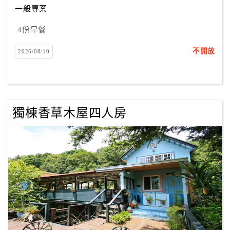
一般專案
4份早餐
訂
房
不開放
2026/08/10
Q&A
國
旅
獨棟香草木屋四人房
卡
訂
房
請
款
收
據