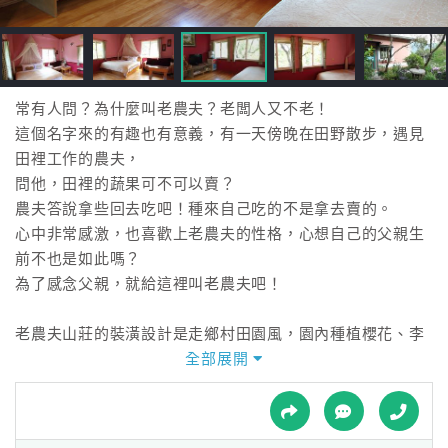
接
跟
飯
店
訂
常有人問？為什麼叫老農夫？老闆人又不老！
房
這個名字來的有趣也有意義，有一天傍晚在田野散步，遇見
HOT
田裡工作的農夫，
問他，田裡的蔬果可不可以賣？
農夫答說拿些回去吃吧！種來自己吃的不是拿去賣的。
特
心中非常感激，也喜歡上老農夫的性格，心想自己的父親生
色
前不也是如此嗎？
民
為了感念父親，就給這裡叫老農夫吧！
宿
老農夫山莊的裝潢設計是走鄉村田園風，園內種植櫻花、李
花、楓樹等落葉植物， 四季非常分明，整個環境非常優美清
全部展開
全
靜，加上一些牆上的壁畫及可愛童話木偶擺設， 就如同走入
球
森林中的童話小屋，這得歸功男主人。
租
車
女主人也因為愛好烹飪，曾經開設餐廳，而有一手好廚藝，