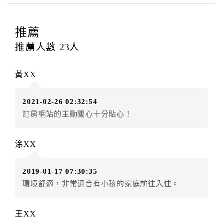
四、訂單異動
訂房者應於
入住前8日
（不含入住當日）提出申辦，如未
推薦
提出申辦不得異動訂單。
推薦人數
23
人
每筆訂單異動限定
乙
次，限原訂飯店，異動完成後不得
辦理取消退款。
黃XX
訂單異動後，訂單費用總計大於原訂單費用總計時，訂
房者應補足差額。（限原訂飯店）
2021-02-26 02:32:54
訂單異動後，訂單費用總計小於原訂單費用總計時，訂
訂房網站的主動關心十分貼心！
房者不得要求退其差額。（限原訂飯店）
五、保留住宿權益(保留住房)
涂XX
．訂房者因故辦理訂單異動，本飯店可接受
保留住宿金
額3個月
限原訂飯店），異動完成後不得辦理取消退款。
2019-01-17 07:30:35
（提出申辦日為保留起算日）
環境舒適，非常適合有小孩的家庭前往入住。
．訂房者使用「保留住宿金額」時，請注意！為避免飯
店客滿，敬請及早計畫，如逾時未提出申辦，視同無條
件放棄訂單（住宿權益）。 （限原訂飯店使用）
王XX