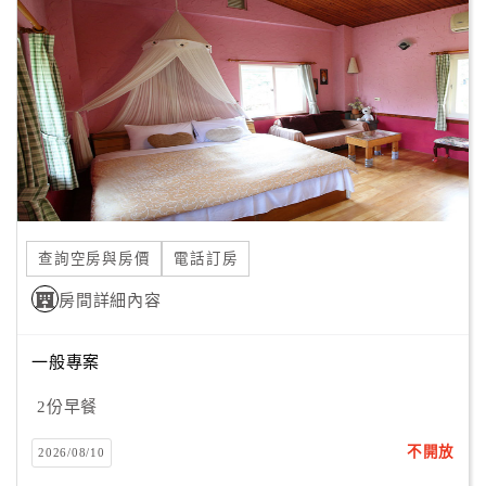
顧
客
滿
意
度
訂
單
查詢空房與房價
電話訂房
管
理
房間詳細內容
一般專案
會
員
2份早餐
帳
戶
不開放
2026/08/10