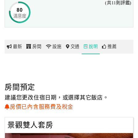
(共11則評鑑)
常得到來用餐客人好評！
80
滿意度
網
而一雙兒女對西式料理及點心也用心研究，
紅
所以園內也供應咖啡、簡餐、下午茶，
帶
就是希望來往旅客有不一樣的選擇。
你
最新
房間
設施
交通
說明
推薦
玩
玩
樂
地
房間預定
圖
建議您更改住宿日期，或選擇其它飯店。
顧
房價已內含服務費及稅金
客
服
景觀雙人套房
務