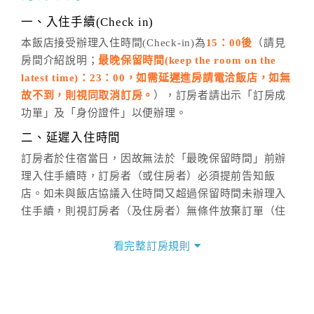
話方式異動
訂單。
※非客服時間之申辦異動，皆為次日計算及辦理。
一、入住手續(Check in)
五、客服時間
本飯店接受辦理入住時間(Check-in)為
15：00後
（請見
房間介紹說明；
最晚保留時間(keep the room on the
週一至週日，上午9:00～晚上6:00
latest time)：23：00，如需延遲進房請電洽飯店，如無
六、聯絡方式
故不到，則視同取消訂房。
），訂房者請出示「訂房成
週一至週日：
客服聯絡單
、
LINE@
、電話：
功單」及「身份證件」以便辦理。
(07)9682715 。
二、延遲入住時間
訂房者於住宿當日，因故無法於「最晚保留時間」前辦
理入住手續時，訂房者（或住房者）必須提前告知飯
店。如未與飯店協議入住時間又超過保留時間未辦理入
住手續，則視訂房者（及住房者）無條件放棄訂單（住
宿權益）。
看完整訂房規則
三、退房手續(Check out)
本飯店退房時間(Check-out)為 （
11：00
），訂房者與
飯店之其他交易﹝如續住、加床、餐費、小費、電話
費...等﹞所發生之費用，必須與飯店現場結清。