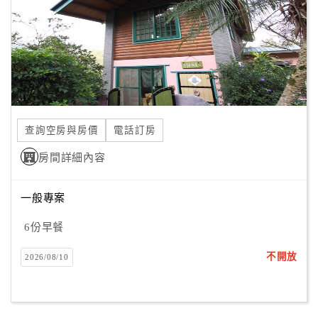
旅
伴
計
劃
商
品
查詢空房與房價
電話訂房
宣
傳
房間詳細內容
一般專案
6份早餐
不開放
2026/08/10