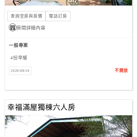
合
作
查詢空房與房價
電話訂房
提
房間詳細內容
案
一般專案
飯
店
4份早餐
合
不開放
2026/08/10
作
廠
商
幸福滿屋獨棟六人房
合
作