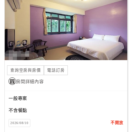
顧
客
滿
意
度
訂
單
查詢空房與房價
電話訂房
管
理
房間詳細內容
一般專案
會
員
不含餐點
帳
戶
不開放
2026/08/10