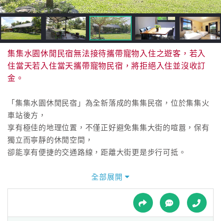
接
跟
飯
店
訂
集集水園休閒民宿無法接待攜帶寵物入住之遊客，若入
房
住當天若入住當天攜帶寵物民宿，將拒絕入住並沒收訂
HOT
金。
「集集水園休閒民宿」為全新落成的集集民宿，位於集集火
特
車站後方，
色
享有極佳的地理位置，不僅正好避免集集大街的喧囂，保有
民
獨立而寧靜的休閒空間，
宿
卻能享有便捷的交通路線，距離大街更是步行可抵。
「集集水園休閒民宿」民宿立於田野間，擁有空曠寬敞的絕
全部展開
全
佳視野，周邊無遮蔽物掩蔽，
球
集集大山及鹿谷的群山舉目可見，巍巍大山搭配蔚藍的天空
租
車
及綠蔭田野交織成一幅美景，令人心曠神怡。