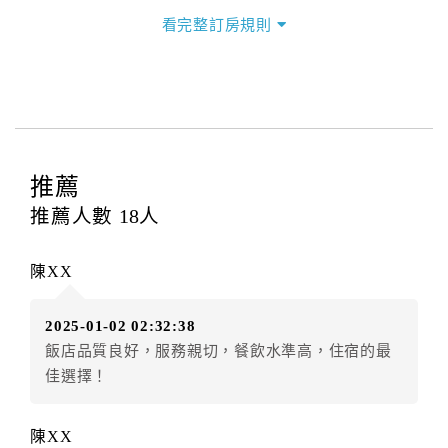
三、退房手續(Check out)
看完整訂房規則
本飯店退房時間(Check-out)為 （
11：00前
），訂房者
與飯店之其他交易﹝如續住、加床、餐費、小費、電話
費...等﹞所發生之費用，必須與飯店現場結清。
四、訂單異動
訂房者應於
入住前8日
（不含入住當日）提出申辦，如未
提出申辦不得異動訂單。
推薦
每筆訂單異動限定
乙
次，限原訂飯店，異動完成後不得
推薦人數
18
人
辦理取消退款。
訂單異動後，訂單費用總計大於原訂單費用總計時，訂
陳XX
房者應補足差額。（限原訂飯店）
訂單異動後，訂單費用總計小於原訂單費用總計時，訂
2025-01-02 02:32:38
房者不得要求退其差額。（限原訂飯店）
飯店品質良好，服務親切，餐飲水準高，住宿的最
五、保留住宿權益(保留住房)
佳選擇！
．訂房者因故辦理訂單異動，本飯店可接受
保留住宿金
額3個月
限原訂飯店），異動完成後不得辦理取消退款。
陳XX
（提出申辦日為保留起算日）