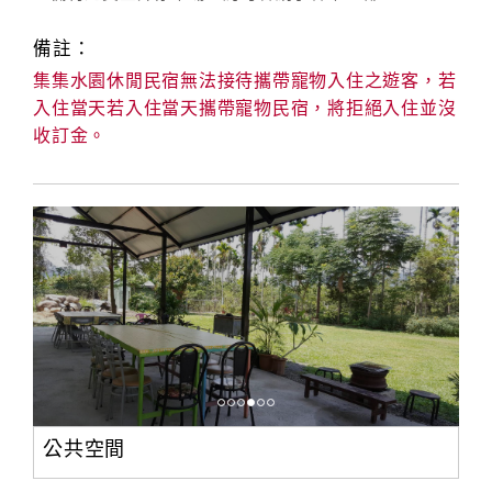
備註：
集集水園休閒民宿無法接待攜帶寵物入住之遊客，若
入住當天若入住當天攜帶寵物民宿，將拒絕入住並沒
收訂金。
公共空間