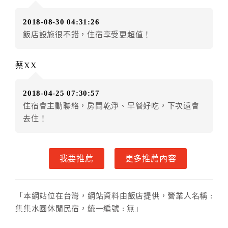
．訂房者使用「保留住宿金額」時，請注意！為避免飯
2018-08-30 04:31:26
店客滿，敬請及早計畫，如逾時未提出申辦，視同無條
飯店設施很不錯，住宿享受更超值！
件放棄訂單（住宿權益）。 （限原訂飯店使用）
．每筆訂單異動限定乙次，限原訂飯店，異動完成後不
得辦理取消退款。
蔡XX
．訂單異動後，訂單費用總計大於原訂單費用總計時，
訂房者應補足差額。 限原訂飯店
2018-04-25 07:30:57
．訂單異動後，訂單費用總計小於原訂單費用總計時，
住宿會主動聯絡，房間乾淨、早餐好吃，下次還會
訂房者不得要求退其差額。限原訂飯店
去住！
六、取消訂單
訂房者因故取消訂單辦理退款，依下列標準申辦：
我要推薦
更多推薦內容
◎本飯店為預繳部分費用，故付款成功後不得辦理取消
訂單申請退款手續。
◎住房日當日未辦理入住手續者，視同住房，已付訂單
「本網站位在台灣，網站資料由飯店提供，營業人名稱 :
之訂金將全額沒收。
集集水園休閒民宿，統一編號 : 無」
七、天候因素