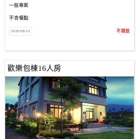
一般專案
不含餐點
訂
房
不開放
2026/08/10
Q&A
國
旅
歡樂包棟16人房
卡
訂
房
請
款
收
據