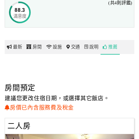
(共4則評鑑)
88.3
「集集水園休閒民宿」供有二人及四人家庭房型。
滿意度
網
明亮舒適的住屋空間，搭配簡潔現代的室內佈置，使得房內
紅
呈現親切的居家氛圍，更顯協調溫馨。
帶
民宿擁有廣大寬敞的空間，不僅設有烤肉區及露營場地，旅
你
人們還可以在園內享受親手採果的田野樂趣，
最新
房間
設施
交通
說明
推薦
玩
早餐還可享受園內所栽植的有機水果，感受最純淨、新鮮、
自然的好滋味～園內多元豐富的遊憩空間，
不論是親子、朋友或情侶共逰都相當適宜，您可與孩童一同
玩
探索生態，共享天倫之樂；
樂
也可緩緩牽起老伴的手漫步田園，來場浪漫之旅。
地
房間預定
圖
建議您更改住宿日期，或選擇其它飯店。
顧
房價已內含服務費及稅金
客
服
二人房
務