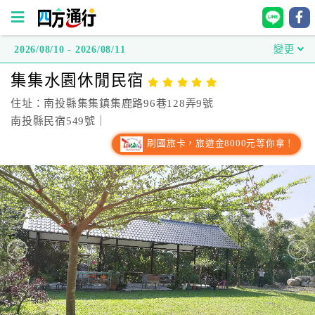
2026/08/10 - 2026/08/11
變更
四
集集水園休閒民宿
方
通
住址：南投縣集集鎮集鹿路96巷128弄9號
行
南投縣民宿549號｜
訂
刷國旅卡，旅遊金8000元等你拿！
房
台
灣
訂
房
直