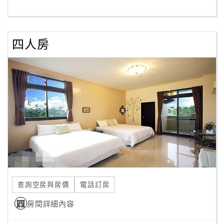
客
服
四人房
聯
絡
單
Line
線
上
客
服
查詢空房與房價
電話訂房
紅
利
房間詳細內容
查
詢