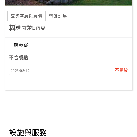
合
作
查詢空房與房價
電話訂房
提
房間詳細內容
案
一般專案
飯
店
不含餐點
合
不開放
2026/08/10
作
廠
商
合
作
設施與服務