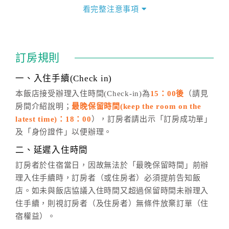
價」之當日價格為標準。
看完整注意事項
四、訂單異動
訂房成功後，訂房者如需異動內容，須於住房前在四方
通行「客服聯絡單」提出申辦，四方通行
恕不接受以電
訂房規則
話方式異動
訂單。
※非客服時間之申辦異動，皆為次日計算及辦理。
一、入住手續(Check in)
五、客服時間
本飯店接受辦理入住時間(Check-in)為
15：00後
（請見
房間介紹說明；
最晚保留時間(keep the room on the
週一至週日，上午9:00～晚上6:00
latest time)：18：00
），訂房者請出示「訂房成功單」
六、聯絡方式
及「身份證件」以便辦理。
週一至週日：
客服聯絡單
、
LINE@
、電話：
二、延遲入住時間
(07)9682715 。
訂房者於住宿當日，因故無法於「最晚保留時間」前辦
理入住手續時，訂房者（或住房者）必須提前告知飯
店。如未與飯店協議入住時間又超過保留時間未辦理入
住手續，則視訂房者（及住房者）無條件放棄訂單（住
宿權益）。