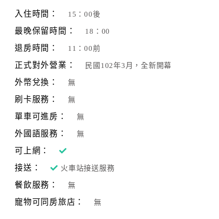
旅
伴
入住時間：
15：00後
計
最晚保留時間：
18：00
劃
退房時間：
11：00前
正式對外營業：
民國102年3月，全新開幕
商
品
外幣兌換：
無
宣
刷卡服務：
無
傳
單車可進房：
無
外國語服務：
無
可上網：
接送：
火車站接送服務
餐飲服務：
無
寵物可同房旅店：
無