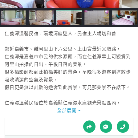
接
跟
飯
店
訂
仁義潭溫馨民宿，環境清幽迷人，民宿主人親切和善
房
HOT
鄰近嘉義市、離阿里山下六公里、上山賞景近又順路，
仁義潭是嘉義市市民的供水源頭，而在仁義潭早上可觀賞到
阿里山拍攝的日出、午後日落的美景，
特
很多攝影師都到此拍攝美好的景色，早晚很多遊客到這散步
色
吸收清潔的空氣及賞景，
民
假日更是無以計數的遊客到此賞景，可見那美景不在話下。
宿
仁義潭溫馨民宿位於嘉義縣仁義潭水庫觀光景點區內，
來這裡住宿的您，可以感受到民宿主人的親切與純樸，以及
全部展開
全
環境的清幽迷人！
球
喜歡美景嗎？那您絕不能錯過讓人目不暇給的美麗日出晨
租
車
景！