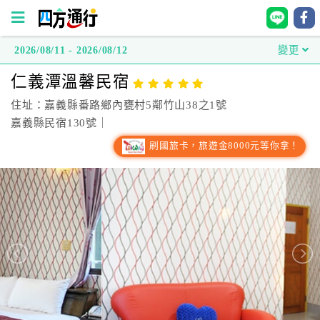
2026/08/11 - 2026/08/12
變更
四
仁義潭溫馨民宿
方
通
住址：嘉義縣番路鄉內甕村5鄰竹山38之1號
行
嘉義縣民宿130號｜
訂
刷國旅卡，旅遊金8000元等你拿！
房
台
灣
訂
房
直