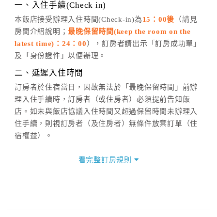
※非客服時間之申辦異動，皆為次日計算及辦理。
一、入住手續(Check in)
五、客服時間
本飯店接受辦理入住時間(Check-in)為
15：00後
（請見
房間介紹說明；
最晚保留時間(keep the room on the
週一至週日，上午9:00～晚上6:00
latest time)：24：00
），訂房者請出示「訂房成功單」
六、聯絡方式
及「身份證件」以便辦理。
週一至週日：
客服聯絡單
、
LINE@
、電話：
二、延遲入住時間
(07)9682715 。
訂房者於住宿當日，因故無法於「最晚保留時間」前辦
理入住手續時，訂房者（或住房者）必須提前告知飯
店。如未與飯店協議入住時間又超過保留時間未辦理入
住手續，則視訂房者（及住房者）無條件放棄訂單（住
宿權益）。
三、退房手續(Check out)
看完整訂房規則
本飯店退房時間(Check-out)為 （
12：00前
），訂房者
與飯店之其他交易﹝如續住、加床、餐費、小費、電話
費...等﹞所發生之費用，必須與飯店現場結清。
四、訂單異動