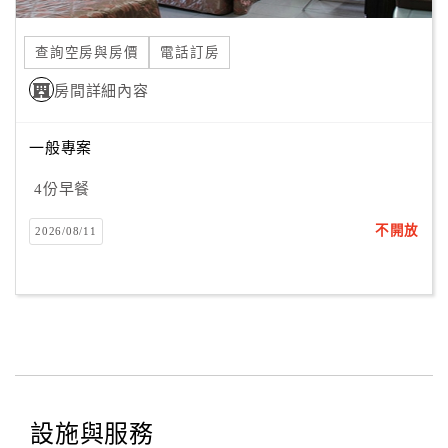
合
作
查詢空房與房價
電話訂房
提
房間詳細內容
案
一般專案
飯
店
4份早餐
合
不開放
2026/08/11
作
廠
商
合
作
設施與服務