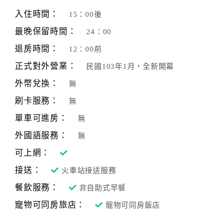
旅
伴
入住時間：
15：00後
計
最晚保留時間：
24：00
劃
退房時間：
12：00前
正式對外營業：
民國103年1月，全新開幕
商
品
外幣兌換：
無
宣
刷卡服務：
無
傳
單車可進房：
無
外國語服務：
無
可上網：
接送：
火車站接送服務
餐飲服務：
非自助式早餐
寵物可同房旅店：
寵物可同房飯店