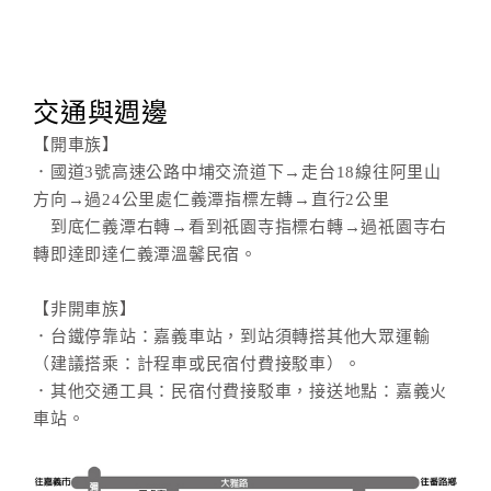
交通與週邊
【開車族】
．國道3號高速公路中埔交流道下→走台18線往阿里山
方向→過24公里處仁義潭指標左轉→直行2公里
到底仁義潭右轉→看到祇園寺指標右轉→過祇園寺右
轉即達即達仁義潭溫馨民宿。
【非開車族】
．台鐵停靠站：嘉義車站，到站須轉搭其他大眾運輸
（建議搭乘：計程車或民宿付費接駁車）。
．其他交通工具：民宿付費接駁車，接送地點：嘉義火
車站。