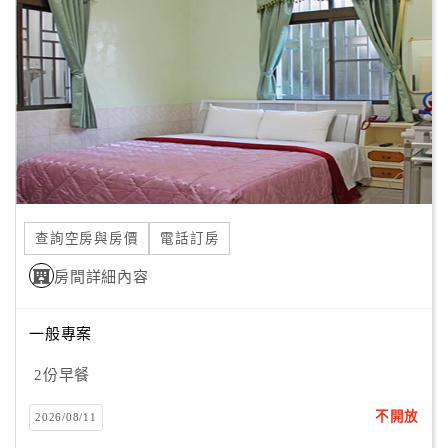
顧
客
滿
意
度
訂
單
查詢空房與房價
電話訂房
管
理
房間詳細內容
一般專案
會
員
2份早餐
帳
戶
不開放
2026/08/11