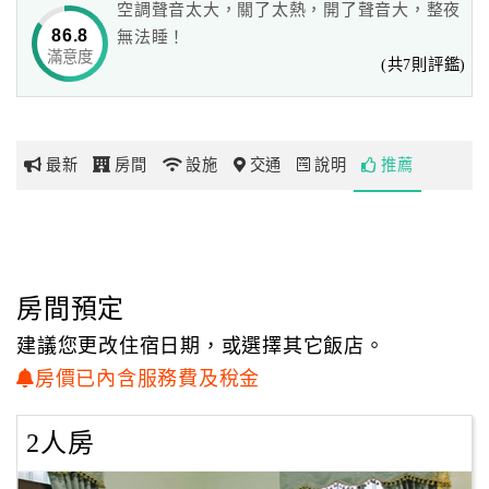
空調聲音太大，關了太熱，開了聲音大，整夜
許多遊客來到這裡，除了放鬆心情、呼吸新鮮空氣外，還可
86.8
無法睡！
以漫步在堤岸大壩上，享受浪漫！
滿意度
網
(共7則評鑑)
您也可以在堤岸上放風箏，體驗一下兒時記趣；
紅
此外，我們也提供腳踏車給喜歡休閒運動的您，可以在這兒
帶
騎車四處走走。
你
最新
房間
設施
交通
說明
推薦
玩
周邊的旅遊景點甚多，有玉虛宮玉皇大帝廟濟公活佛、九龍
宮、咖啡館都有一級棒的風景。
附近有綠盈牧場、半天岩紫雲寺、吳鳳成仁地、中華民俗村
玩
等。
樂
地
房間預定
在這附近有許多咖啡簡餐店，讓您在旅途中，在美食的陪伴
圖
下，更加的歡欣愉悅！
建議您更改住宿日期，或選擇其它飯店。
累了嗎?『仁義潭溫馨民宿』是您的最佳選擇！歡迎您的光
顧
房價已內含服務費及稅金
臨！
客
服
2人房
※合法民宿編號130
務