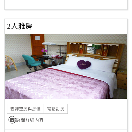
客
服
2人雅房
聯
絡
單
Line
線
上
客
服
查詢空房與房價
電話訂房
紅
利
房間詳細內容
查
詢