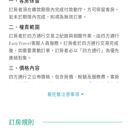
一、客房保留
訂房者須在繳款期限內完成付款動作，方可保留客房。
若未於期限內完成，則視為無效訂單。
二、權責範圍
訂房者於四方通行交易之紀錄與相關作業，由四方通行
EasyTravel客服人員服務。訂房者於四方通行交易完成
後，如需要異動訂單，訂房者必以「四方通行」為優先
連絡對象。
三、價格內容
四方通行之公佈價格，包含房價、稅額及服務費。客房
價格隨季節及人文活動而異動，以選項「查詢空房與房
價」之當日價格為標準。
看完整注意事項
四、訂單異動
訂房成功後，訂房者如需異動內容，須於住房前在四方
通行「客服聯絡單」提出申辦，四方通行
恕不接受以電
訂房規則
話方式異動
訂單。