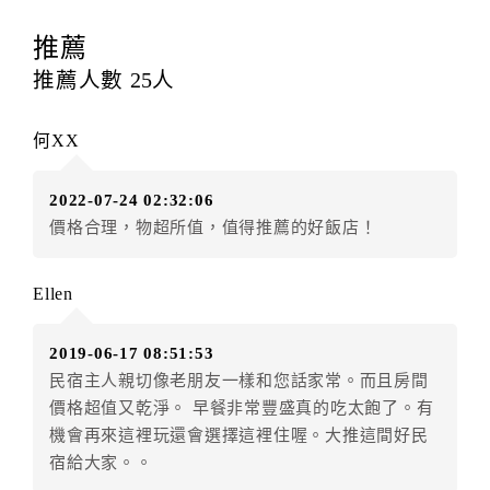
訂房者應於
入住前4日
（不含入住當日）提出申辦，如未
提出申辦不得異動訂單。
推薦
每筆訂單異動限定
乙
次，限原訂飯店，異動完成後不得
推薦人數
25
人
辦理取消退款。
訂單異動後，訂單費用總計大於原訂單費用總計時，訂
何XX
房者應補足差額。（限原訂飯店）
訂單異動後，訂單費用總計小於原訂單費用總計時，訂
2022-07-24 02:32:06
房者不得要求退其差額。（限原訂飯店）
價格合理，物超所值，值得推薦的好飯店！
五、保留住宿權益(保留住房)
．訂房者因故辦理訂單異動，本飯店可接受
保留住宿金
Ellen
額3個月
限原訂飯店），異動完成後不得辦理取消退款。
（提出申辦日為保留起算日）
2019-06-17 08:51:53
．訂房者使用「保留住宿金額」時，請注意！為避免飯
民宿主人親切像老朋友一樣和您話家常。而且房間
店客滿，敬請及早計畫，如逾時未提出申辦，視同無條
價格超值又乾淨。 早餐非常豐盛真的吃太飽了。有
件放棄訂單（住宿權益）。 （限原訂飯店使用）
機會再來這裡玩還會選擇這裡住喔。大推這間好民
．每筆訂單異動限定乙次，限原訂飯店，異動完成後不
宿給大家。。
得辦理取消退款。