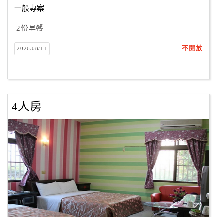
一般專案
2份早餐
訂
房
不開放
2026/08/11
Q&A
國
旅
4人房
卡
訂
房
請
款
收
據