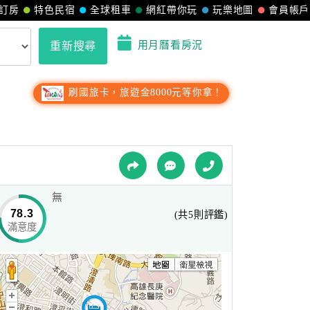
訂房
特色民宿
全球租車
網紅帶你玩
玩樂地圖
會員帳戶
用月曆看房況
重新搜尋
刷國旅卡，旅遊金8000元等你拿！
無
78.3
(共5則評鑑)
滿意度