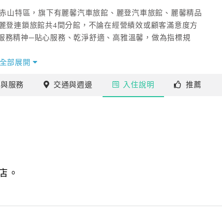
山赤山特區，旗下有麗馨汽車旅館、麗登汽車旅館、麗馨精品
馨麗登連鎖旅館共4間分館，不論在經營績效或顧客滿意度方
服務精神─貼心服務、乾淨舒適、高雅溫馨，做為指標規
全部展開
施
與服務
交通
與週邊
入住
說明
推薦
店。
。
防系統。