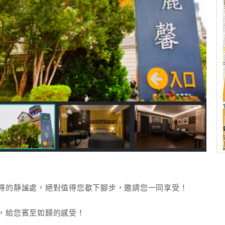
難得的靜謐處，絕對值得您歇下腳步，邀請您一同享受！
界，給您賓至如歸的感受！