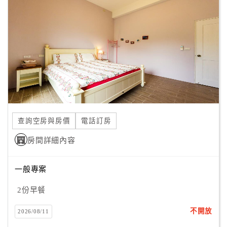
顧
客
滿
意
度
訂
單
查詢空房與房價
電話訂房
管
理
房間詳細內容
一般專案
會
員
2份早餐
帳
戶
不開放
2026/08/11