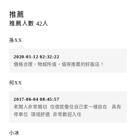
訂房者應於
入住前5日
（不含入住當日）提出申辦，如未
提出申辦不得異動訂單。
推薦
每筆訂單異動限定
乙
次，限原訂飯店，異動完成後不得
推薦人數
42
人
辦理取消退款。
訂單異動後，訂單費用總計大於原訂單費用總計時，訂
孫XX
房者應補足差額。（限原訂飯店）
訂單異動後，訂單費用總計小於原訂單費用總計時，訂
2020-01-12 02:32:22
房者不得要求退其差額。（限原訂飯店）
價格合理，物超所值，值得推薦的好飯店！
五、保留住宿權益(保留住房)
．訂房者因故辦理訂單異動，本飯店可接受
保留住宿金
何XX
額3個月
限原訂飯店），異動完成後不得辦理取消退款。
（提出申辦日為保留起算日）
2017-06-04 08:45:57
．訂房者使用「保留住宿金額」時，請注意！為避免飯
老闆人非常親切 住宿就像住自己家一樣自在 具有
店客滿，敬請及早計畫，如逾時未提出申辦，視同無條
停車位 環境舒適 非常歡迎入住
件放棄訂單（住宿權益）。 （限原訂飯店使用）
．每筆訂單異動限定乙次，限原訂飯店，異動完成後不
得辦理取消退款。
小冰