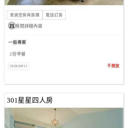
合
作
查詢空房與房價
電話訂房
提
房間詳細內容
案
一般專案
飯
店
2份早餐
合
不開放
2026/08/11
作
廠
商
301星星四人房
合
作