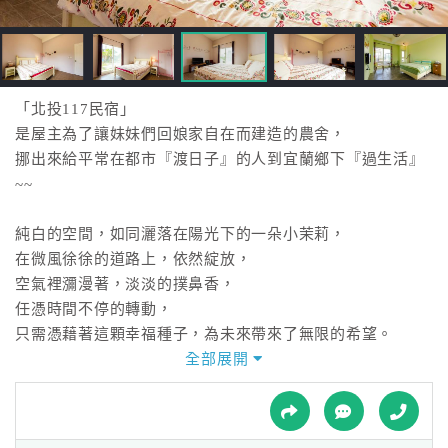
接
跟
飯
店
訂
「北投117民宿」
房
是屋主為了讓妹妹們回娘家自在而建造的農舍，
HOT
挪出來給平常在都市『渡日子』的人到宜蘭鄉下『過生活』
~~
特
純白的空間，如同灑落在陽光下的一朵小茉莉，
色
在微風徐徐的道路上，依然綻放，
民
空氣裡瀰漫著，淡淡的撲鼻香，
宿
任憑時間不停的轉動，
只需憑藉著這顆幸福種子，為未來帶來了無限的希望。
全部展開
全
球
租
車