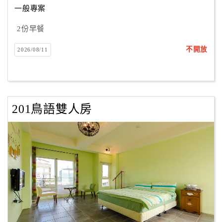
一般專案
2份早餐
訂
房
不開放
2026/08/11
Q&A
國
旅
201鳥語雙人房
卡
訂
房
請
款
收
據