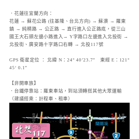
．花蓮往宜蘭方向：
花蓮 → 蘇花公路 (往基隆、台北方向) → 蘇澳 → 羅東
鎮 → 純精路 → 公正路 → 直行進入公正路底，從三山
國王大石頭左邊小路進入→ Y字路口左邊進入北投街 →
北投街、廣安路十字路口右轉 → 北投117號
GPS 衛星定位 ： 北緯 N：24° 40’23.7” 東經 E：121°
45‘ 0.1”
【非開車族】
．台鐵停靠站：羅東車站，到站須轉搭其他大眾運輸
（建議搭乘：計程車、租車）