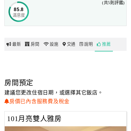
(共5則評鑑)
85.8
滿意度
網
紅
帶
你
最新
房間
設施
交通
說明
推薦
玩
玩
樂
地
房間預定
圖
建議您更改住宿日期，或選擇其它飯店。
顧
房價已內含服務費及稅金
客
服
101月亮雙人雅房
務