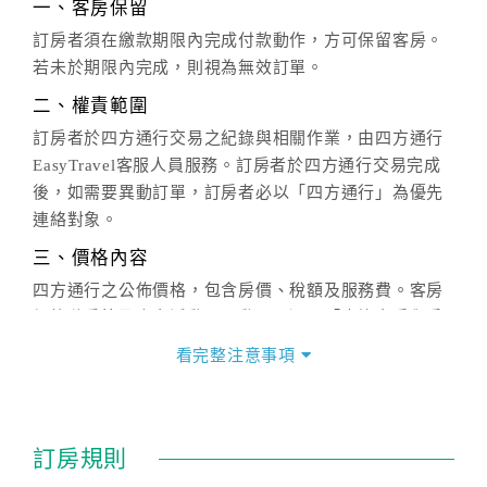
一、客房保留
訂房者須在繳款期限內完成付款動作，方可保留客房。
若未於期限內完成，則視為無效訂單。
二、權責範圍
訂房者於四方通行交易之紀錄與相關作業，由四方通行
EasyTravel客服人員服務。訂房者於四方通行交易完成
後，如需要異動訂單，訂房者必以「四方通行」為優先
連絡對象。
三、價格內容
四方通行之公佈價格，包含房價、稅額及服務費。客房
價格隨季節及人文活動而異動，以選項「查詢空房與房
價」之當日價格為標準。
看完整注意事項
四、訂單異動
訂房成功後，訂房者如需異動內容，須於住房前在四方
通行「客服聯絡單」提出申辦，四方通行
恕不接受以電
訂房規則
話方式異動
訂單。