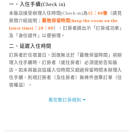
※非客服時間之申辦異動，皆為次日計算及辦理。
一、入住手續(Check in)
五、客服時間
本飯店接受辦理入住時間(Check-in)為
15：00後
（請見
房間介紹說明；
最晚保留時間(keep the room on the
週一至週日，上午9:00～晚上6:00
latest time)：20：00
），訂房者請出示「訂房成功單」
六、聯絡方式
及「身份證件」以便辦理。
週一至週日：
客服聯絡單
、
LINE@
、電話：
二、延遲入住時間
(07)9682715 。
訂房者於住宿當日，因故無法於「最晚保留時間」前辦
理入住手續時，訂房者（或住房者）必須提前告知飯
店。如未與飯店協議入住時間又超過保留時間未辦理入
住手續，則視訂房者（及住房者）無條件放棄訂單（住
宿權益）。
三、退房手續(Check out)
看完整訂房規則
本飯店退房時間(Check-out)為 （
11：00前
），訂房者
與飯店之其他交易﹝如續住、加床、餐費、小費、電話
費...等﹞所發生之費用，必須與飯店現場結清。
四、訂單異動