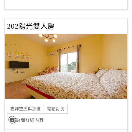
客
服
202陽光雙人房
聯
絡
單
Line
線
上
客
服
查詢空房與房價
電話訂房
紅
利
房間詳細內容
查
詢