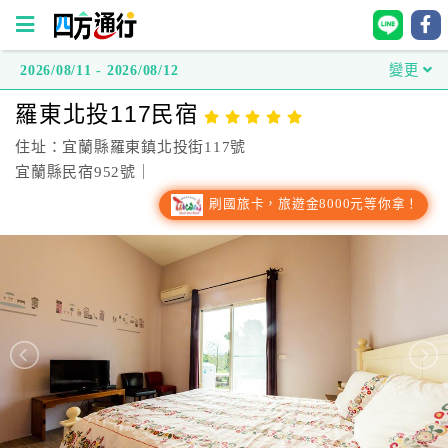
2026/08/11 - 2026/08/12
變更
四
羅東北投117民宿
方
通
住址：宜蘭縣羅東鎮北投街117號
行
宜蘭縣民宿952號｜
訂
刷國旅卡，旅遊金8000元等你拿！
房
台
灣
訂
房
直