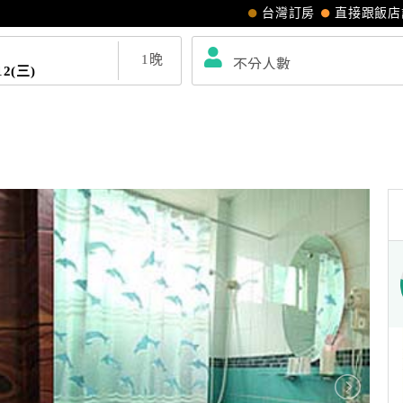
台灣訂房
直接跟飯店
1
晚
12(三)