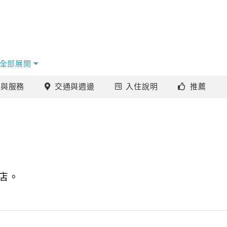
全部展開
施
與服務
交通
與週邊
入住
說明
推薦
了最豐富的顏色，
這兒，
恩，
店。