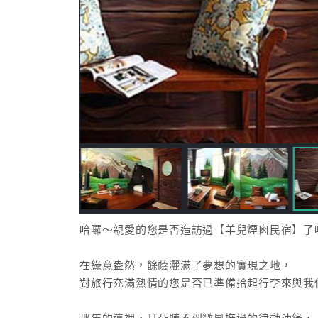
哈囉～親愛的您是否造訪過【羊兒煙囪民宿】了
在綠意盎然，餘蔭灑滿了夢想的實現之地，
對旅行充滿熱情的您是否已準備拾起行李來與我