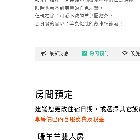
那年的這裡，耳朵聽不到微風撫過的律動油綠，
眼睛也看不到美麗的白色屋簷，
但現在除了可愛不減的羊兒圖繪外，
更真實的實現了羊兒促膝的故事情節囉！
就是這樣，永遠有著對夢想的熱情，我們讓
童話般的場景實踐在羊兒煙囪了，
最新
消息
房間
預訂
設
更多的空間，更豐富的變化，與更精采的元素，
是我們將呈現給您的再次驚喜，陽光依然絢爛，
情緒絲毫未減，我們在這夢想實現的圖書上繪上
描上了您最喜愛的狗狗與羊羊，現就等著您還為
寫下最動人的故事章節，這會是我們的榮幸與感
房間預定
也希望成為您的生活注入再出發的能量與活力！
建議您更改住宿日期，或選擇其它飯
房價已內含服務費及稅金
暖羊羊雙人房