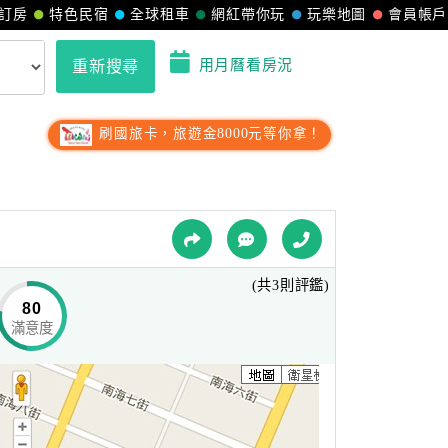
訂房
特色民宿
全球租車
網紅帶你玩
玩樂地圖
會員帳戶
用月曆看房況
重新搜尋
刷國旅卡，旅遊金8000元等你拿！
(共3則評鑑)
80
滿意度