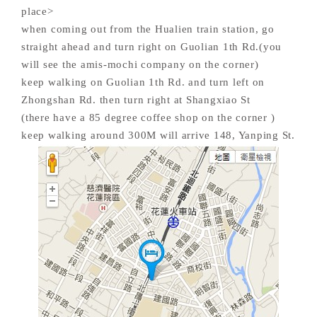
旅
place>
伴
when coming out from the Hualien train station, go
計
straight ahead and turn right on Guolian 1th Rd.(you
劃
will see the amis-mochi company on the corner)
keep walking on Guolian 1th Rd. and turn left on
Zhongshan Rd. then turn right at Shangxiao St
商
(there have a 85 degree coffee shop on the corner )
品
宣
keep walking around 300M will arrive 148, Yanping St.
傳