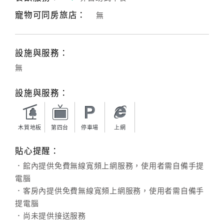
寵物可同房旅店：
無
客
服
聯
設施與服務：
絡
單
無
設施與服務：
Line
線
上
木質地板
第四台
停車場
上網
客
貼心提醒：
服
．館內提供免費無線寬頻上網服務，使用者需自備手提
電腦
紅
．客房內提供免費無線寬頻上網服務，使用者需自備手
利
提電腦
查
．尚未提供接送服務
詢