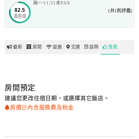
無=>11/21未FAX
生活機能與美食都是這裡的好便利，輕騎出遊，
82.5
(共1則評鑑)
到花蓮是周遭的景點更是輕鬆到不行，
滿意度
網
您是個喜歡體驗漫活在加上一點探險的聰明旅人嗎？來找我
紅
們吧！
帶
你
簡單其實最不簡單
最新
房間
設施
交通
說明
推薦
玩
背包客棧的自由是許多旅人所喜愛的，
但更多的安心感受卻是欠缺的期待，
玩
而民宿的豐富卻總是少了些恰到好處，
樂
我們在這個空間中，以清朗整潔與舒適為主軸，
地
房間預定
延伸了旅行中期待的溫暖與心情空間，
圖
我們希望這裡是您在花蓮永遠的安心落腳處，
建議您更改住宿日期，或選擇其它飯店。
這是個雙方都單純的期待，只要您能到來，
顧
房價已內含服務費及稅金
相信您不難發現這份不簡單的實現...
客
服
務