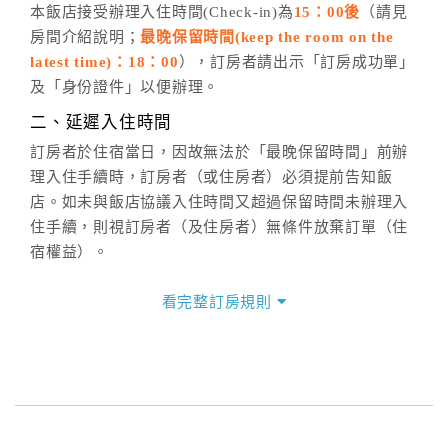
五、客服時間
本飯店接受辦理入住時間(Check-in)為
15：00後
（請見
房間介紹說明；
最晚保留時間(keep the room on the
週一至週日，上午9:00～晚上6:00
latest time)：18：00
），訂房者請出示「訂房成功單」
六、聯絡方式
及「身份證件」以便辦理。
週一至週日：
客服聯絡單
、
LINE@
、電話：
二、延遲入住時間
(07)9682715 。
訂房者於住宿當日，因故無法於「最晚保留時間」前辦
理入住手續時，訂房者（或住房者）必須提前告知飯
店。如未與飯店協議入住時間又超過保留時間未辦理入
住手續，則視訂房者（及住房者）無條件放棄訂單（住
宿權益）。
三、退房手續(Check out)
看完整訂房規則
本飯店退房時間(Check-out)為 （
11：00前
），訂房者
與飯店之其他交易﹝如續住、加床、餐費、小費、電話
費...等﹞所發生之費用，必須與飯店現場結清。
四、訂單異動
訂房者應於
入住前4日
（不含入住當日）提出申辦，如未