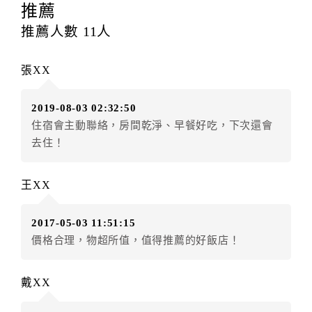
提出申辦不得異動訂單。
推薦
每筆訂單異動限定
乙
次，限原訂飯店，異動完成後不得
推薦人數
11
人
辦理取消退款。
訂單異動後，訂單費用總計大於原訂單費用總計時，訂
張XX
房者應補足差額。（限原訂飯店）
訂單異動後，訂單費用總計小於原訂單費用總計時，訂
2019-08-03 02:32:50
房者不得要求退其差額。（限原訂飯店）
住宿會主動聯絡，房間乾淨、早餐好吃，下次還會
五、保留住宿權益(保留住房)
去住！
．訂房者因故辦理訂單異動，本飯店可接受
保留住宿金
額3個月
限原訂飯店），異動完成後不得辦理取消退款。
王XX
（提出申辦日為保留起算日）
．訂房者使用「保留住宿金額」時，請注意！為避免飯
2017-05-03 11:51:15
店客滿，敬請及早計畫，如逾時未提出申辦，視同無條
價格合理，物超所值，值得推薦的好飯店！
件放棄訂單（住宿權益）。 （限原訂飯店使用）
．每筆訂單異動限定乙次，限原訂飯店，異動完成後不
得辦理取消退款。
戴XX
．訂單異動後，訂單費用總計大於原訂單費用總計時，