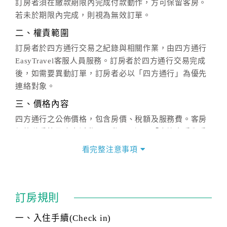
訂房者須在繳款期限內完成付款動作，方可保留客房。
若未於期限內完成，則視為無效訂單。
二、權責範圍
訂房者於四方通行交易之紀錄與相關作業，由四方通行
EasyTravel客服人員服務。訂房者於四方通行交易完成
後，如需要異動訂單，訂房者必以「四方通行」為優先
連絡對象。
三、價格內容
四方通行之公佈價格，包含房價、稅額及服務費。客房
價格隨季節及人文活動而異動，以選項「查詢空房與房
價」之當日價格為標準。
看完整注意事項
四、訂單異動
訂房成功後，訂房者如需異動內容，須於住房前在四方
通行「客服聯絡單」提出申辦，四方通行
恕不接受以電
訂房規則
話方式異動
訂單。
※非客服時間之申辦異動，皆為次日計算及辦理。
一、入住手續(Check in)