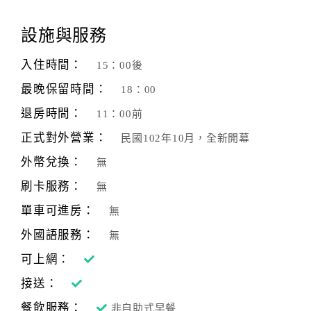
顧
設施與服務
客
滿
入住時間：
15：00後
意
最晚保留時間：
18：00
度
退房時間：
11：00前
正式對外營業：
民國102年10月，全新開幕
訂
單
外幣兌換：
無
管
刷卡服務：
無
理
單車可進房：
無
外國語服務：
無
會
員
可上網：
帳
接送：
戶
餐飲服務：
非自助式早餐