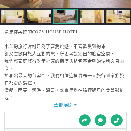
接
跟
飯
店
訂
遇見你與妳的COZY HOUSE HOTEL
房
HOT
小羊房旅行客棧是為了喜愛旅遊，不喜歡受到拘束，
卻又喜歡與旅人互動的您，所思考設定出的旅宿空間，
我們將家庭旅行對幸福感的期待與背包客希望的便利與自由
特
度，
色
調和出最大的包容性，我們相信這裡會是一人旅行到家族旅
民
宿都愛的選擇，
宿
清朗、明亮、潔淨、溫暖，就會是您在這裡遇見的美麗彩虹
喔！
全部展開
全
單純的精彩
球
租
車
位居火車站旁的花蓮市區，不僅是具備交通便利的優點，