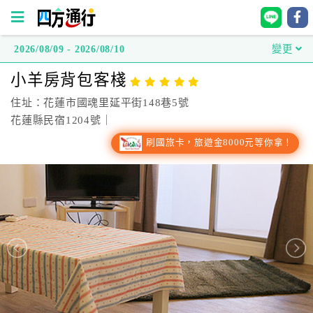
2026/08/09 - 2026/08/10
變更
四
小羊房背包客棧
方
通
住址：花蓮市國魂里延平街148巷5號
行
花蓮縣民宿1204號｜
訂
刷國旅卡，旅遊金8000元等你拿！
房
台
灣
訂
房
直