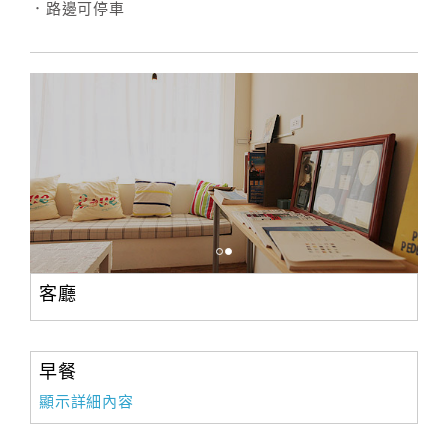
．路邊可停車
訂
房
Q&A
國
旅
卡
訂
房
客廳
請
早餐
款
收
顯示詳細內容
據