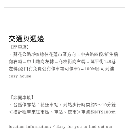
合
作
提
案
交通與週邊
【開車族】
飯
店
．蘇花公路/台9線往花蓮市區方向→中央路四段/新生橋
合
向右轉→中山路向左轉→商校街向右轉→延平街148巷
作
左轉(路口有免費公有停車場可停車)→100M即可到達
cozy house
廠
商
【非開車族】
合
．台鐵停靠站：花蓮車站，到站步行時間約5～10分鐘
作
＜搭計程車來往市區、車站、夜市＞車資約NT$100元
location Information: < Easy for you to find out our