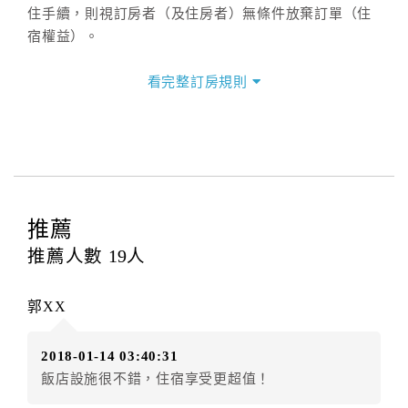
住手續，則視訂房者（及住房者）無條件放棄訂單（住
宿權益）。
三、退房手續(Check out)
看完整訂房規則
本飯店退房時間(Check-out)為 （
上午11：00前
），訂
房者與飯店之其他交易﹝如續住、加床、餐費、小費、
電話費...等﹞所發生之費用，必須與飯店現場結清。
四、訂單異動
訂房者應於
入住前4日
（不含入住當日）提出申辦，如未
提出申辦不得異動訂單。
推薦
每筆訂單異動限定
乙
次，限原訂飯店，異動完成後不得
推薦人數
19
人
辦理取消退款。
訂單異動後，訂單費用總計大於原訂單費用總計時，訂
郭XX
房者應補足差額。（限原訂飯店）
訂單異動後，訂單費用總計小於原訂單費用總計時，訂
2018-01-14 03:40:31
房者不得要求退其差額。（限原訂飯店）
飯店設施很不錯，住宿享受更超值！
五、保留住宿權益(保留住房)