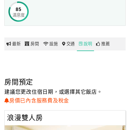
85
滿意度
網
紅
帶
你
最新
房間
設施
交通
說明
推薦
玩
玩
樂
地
房間預定
圖
建議您更改住宿日期，或選擇其它飯店。
顧
房價已內含服務費及稅金
客
服
浪漫雙人房
務