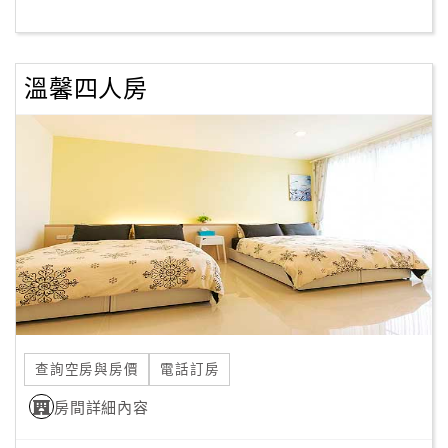
客
服
溫馨四人房
聯
絡
單
Line
線
上
客
服
查詢空房與房價
電話訂房
紅
利
房間詳細內容
查
詢