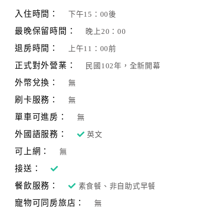
旅
伴
入住時間：
下午15：00後
計
最晚保留時間：
晚上20：00
劃
退房時間：
上午11：00前
正式對外營業：
民國102年，全新開幕
商
品
外幣兌換：
無
宣
刷卡服務：
無
傳
單車可進房：
無
外國語服務：
英文
可上網：
無
接送：
餐飲服務：
素食餐、非自助式早餐
寵物可同房旅店：
無