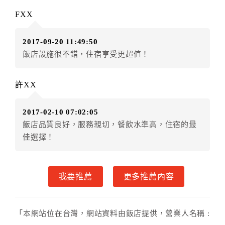
．訂房者因故辦理訂單異動，本飯店可接受
保留住宿金
FXX
額3個月
限原訂飯店），異動完成後不得辦理取消退款。
（提出申辦日為保留起算日）
2017-09-20 11:49:50
．訂房者使用「保留住宿金額」時，請注意！為避免飯
飯店設施很不錯，住宿享受更超值！
店客滿，敬請及早計畫，如逾時未提出申辦，視同無條
件放棄訂單（住宿權益）。 （限原訂飯店使用）
．每筆訂單異動限定乙次，限原訂飯店，異動完成後不
許XX
得辦理取消退款。
．訂單異動後，訂單費用總計大於原訂單費用總計時，
2017-02-10 07:02:05
訂房者應補足差額。 限原訂飯店
飯店品質良好，服務親切，餐飲水準高，住宿的最
．訂單異動後，訂單費用總計小於原訂單費用總計時，
佳選擇！
訂房者不得要求退其差額。限原訂飯店
六、取消訂單
我要推薦
更多推薦內容
訂房者因故取消訂單辦理退款，依下列標準申辦：
◎住房日7天前辦理者，訂單費用扣除總計0%為手續費
◎住房日4天前辦理者，訂單費用扣除總計25%為手續費
「本網站位在台灣，網站資料由飯店提供，營業人名稱 :
◎住房日1天前辦理者，訂單費用扣除總計45%為手續費