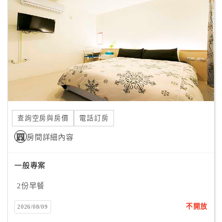
顧
客
滿
意
度
訂
單
查詢空房與房價
電話訂房
管
理
房間詳細內容
一般專案
會
員
2份早餐
帳
戶
不開放
2026/08/09