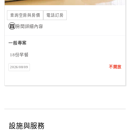
合
作
查詢空房與房價
電話訂房
提
房間詳細內容
案
一般專案
飯
店
18份早餐
合
不開放
2026/08/09
作
廠
商
合
作
設施與服務