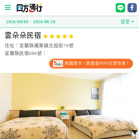
2026/08/09 - 2026/08/10
變更
四
雲朵朵民宿
方
通
住址：宜蘭縣羅東鎮北投街70號
行
宜蘭縣民宿886號｜
訂
刷國旅卡，旅遊金8000元等你拿！
房
台
灣
訂
房
直