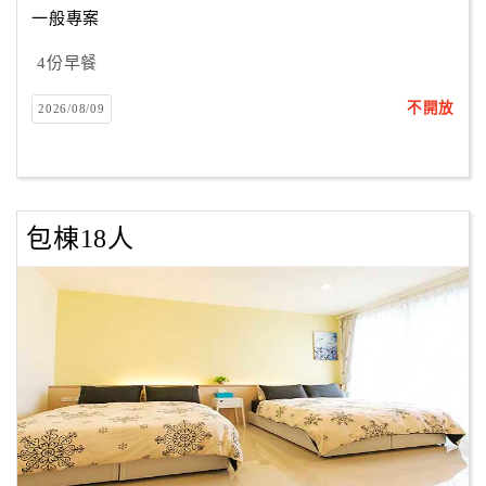
一般專案
4份早餐
訂
房
不開放
2026/08/09
Q&A
國
旅
包棟18人
卡
訂
房
請
款
收
據