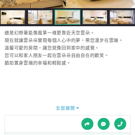
接
跟
飯
店
訂
總是幻想著能像風箏一樣更靠近天空雲朵。
房
現在就讓雲朵朵實現每個人心中的夢，帶您漫步在雲端。
HOT
溫馨可愛的房間，讓您就像回到家中的感覺。
您可以和家人朋友一起在雲朵朵自由自在的歡笑。
猶如置身雲端的幸福和輕鬆感。
特
色
民
宿
全部展開
全
球
租
車