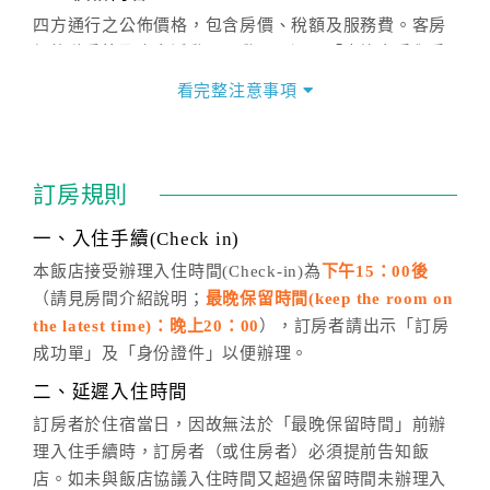
四方通行之公佈價格，包含房價、稅額及服務費。客房
價格隨季節及人文活動而異動，以選項「查詢空房與房
價」之當日價格為標準。
看完整注意事項
四、訂單異動
訂房成功後，訂房者如需異動內容，須於住房前在四方
通行「客服聯絡單」提出申辦，四方通行
恕不接受以電
訂房規則
話方式異動
訂單。
※非客服時間之申辦異動，皆為次日計算及辦理。
一、入住手續(Check in)
五、客服時間
本飯店接受辦理入住時間(Check-in)為
下午15：00後
（請見房間介紹說明；
最晚保留時間(keep the room on
週一至週日，上午9:00～晚上6:00
the latest time)：晚上20：00
），訂房者請出示「訂房
六、聯絡方式
成功單」及「身份證件」以便辦理。
週一至週日：
客服聯絡單
、
LINE@
、電話：
二、延遲入住時間
(07)9682715 。
訂房者於住宿當日，因故無法於「最晚保留時間」前辦
理入住手續時，訂房者（或住房者）必須提前告知飯
店。如未與飯店協議入住時間又超過保留時間未辦理入