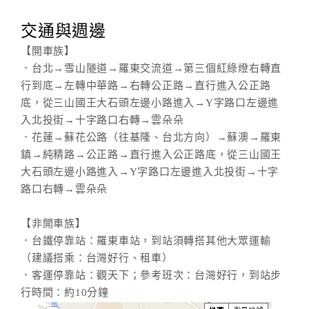
交通與週邊
【開車族】
．台北→雪山隧道→羅東交流道→第三個紅綠燈右轉直
行到底→左轉中華路→右轉公正路→直行進入公正路
底，從三山國王大石頭左邊小路進入→Y字路口左邊進
入北投街→十字路口右轉→雲朵朵
．花蓮→蘇花公路（往基隆、台北方向）→蘇澳→羅東
鎮→純精路→公正路→直行進入公正路底，從三山國王
大石頭左邊小路進入→Y字路口左邊進入北投街→十字
路口右轉→雲朵朵
【非開車族】
．台鐵停靠站：羅東車站，到站須轉搭其他大眾運輸
（建議搭乘：台灣好行、租車）
．客運停靠站：觀天下；參考班次：台灣好行，到站步
行時間：約10分鐘