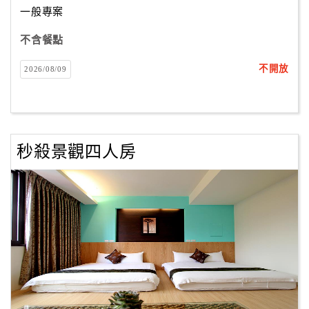
一般專案
不含餐點
訂
房
不開放
2026/08/09
Q&A
國
旅
秒殺景觀四人房
卡
訂
房
請
款
收
據