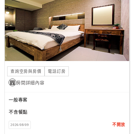
顧
客
滿
意
度
訂
單
查詢空房與房價
電話訂房
管
理
房間詳細內容
一般專案
會
員
不含餐點
帳
戶
不開放
2026/08/09