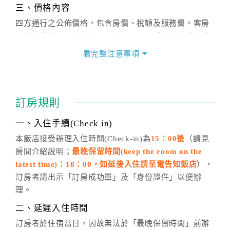
三、價格內容
四方通行之公佈價格，包含房價、稅額及服務費。客房
價格隨季節及人文活動而異動，以選項「查詢空房與房
價」之當日價格為標準。
看完整注意事項
四、訂單異動
訂房成功後，訂房者如需異動內容，須於住房前在四方
通行「客服聯絡單」提出申辦，四方通行
恕不接受以電
訂房規則
話方式異動
訂單。
※非客服時間之申辦異動，皆為次日計算及辦理。
一、入住手續(Check in)
五、客服時間
本飯店接受辦理入住時間(Check-in)為
15：00後
（請見
房間介紹說明；
最晚保留時間(keep the room on the
週一至週日，上午9:00～晚上6:00
latest time)：18：00，如延後入住請至電告知飯店
），
六、聯絡方式
訂房者請出示「訂房成功單」及「身份證件」以便辦
週一至週日：
客服聯絡單
、
LINE@
、電話：
理。
(07)9682715 。
二、延遲入住時間
訂房者於住宿當日，因故無法於「最晚保留時間」前辦