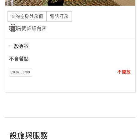
合
作
查詢空房與房價
電話訂房
提
房間詳細內容
案
一般專案
飯
店
不含餐點
合
不開放
2026/08/09
作
廠
商
合
作
設施與服務