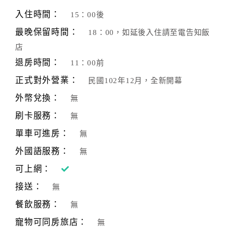
旅
伴
入住時間：
15：00後
計
最晚保留時間：
18：00，如延後入住請至電告知飯
劃
店
退房時間：
11：00前
商
正式對外營業：
民國102年12月，全新開幕
品
宣
外幣兌換：
無
傳
刷卡服務：
無
單車可進房：
無
外國語服務：
無
可上網：
接送：
無
餐飲服務：
無
寵物可同房旅店：
無