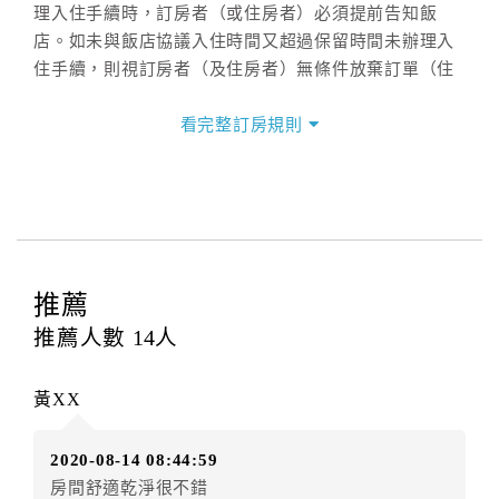
理入住手續時，訂房者（或住房者）必須提前告知飯
店。如未與飯店協議入住時間又超過保留時間未辦理入
住手續，則視訂房者（及住房者）無條件放棄訂單（住
宿權益）。
看完整訂房規則
三、退房手續(Check out)
本飯店退房時間(Check-out)為 （
11：00前
），訂房者
與飯店之其他交易﹝如續住、加床、餐費、小費、電話
費...等﹞所發生之費用，必須與飯店現場結清。
四、訂單異動
訂房者應於
入住前4日
（不含入住當日）提出申辦，如未
推薦
提出申辦不得異動訂單。
推薦人數
14
人
每筆訂單異動限定
乙
次，限原訂飯店，異動完成後不得
辦理取消退款。
黃XX
訂單異動後，訂單費用總計大於原訂單費用總計時，訂
房者應補足差額。（限原訂飯店）
2020-08-14 08:44:59
訂單異動後，訂單費用總計小於原訂單費用總計時，訂
房間舒適乾淨很不錯
房者不得要求退其差額。（限原訂飯店）