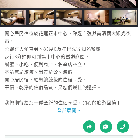
接
跟
飯
店
訂
開心居民宿位於花蓮正市中心，臨近自強與南濱兩大觀光夜
房
市，
HOT
旁邊有大麥當勞、85度C及星巴克等知名餐廳，
步行3分鐘即可到達市中心的鐵道商圈，
餐廳、小吃、便利商店、名產店林立，
特
不論您是旅遊、出差洽公、渡假，
色
開心居民宿，給您總統級的住宿享受，
民
平價、乾淨的住宿品質，是您們最佳的選擇。
宿
我們期待給您一種全新的住宿享受、開心的旅遊回憶！
全部展開
全
期望來到開心居民宿的朋友，都能帶著開心與滿滿的回憶。
球
租
車