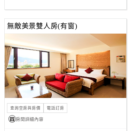
客
服
無敵美景雙人房(有窗)
聯
絡
單
Line
線
上
客
服
查詢空房與房價
電話訂房
紅
利
房間詳細內容
查
詢