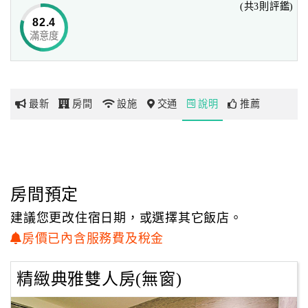
(共3則評鑑)
82.4
滿意度
網
紅
帶
你
最新
房間
設施
交通
說明
推薦
玩
玩
樂
地
房間預定
圖
建議您更改住宿日期，或選擇其它飯店。
顧
房價已內含服務費及稅金
客
服
精緻典雅雙人房(無窗)
務