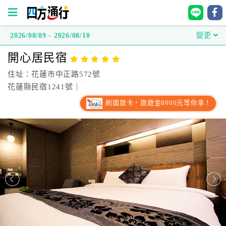
2026/08/09 - 2026/08/10
變更
四
開心居民宿
方
通
住址：花蓮市中正路572號
行
花蓮縣民宿1241號｜
訂
刷國旅卡，旅遊金8000元等你拿！
房
台
灣
訂
房
直