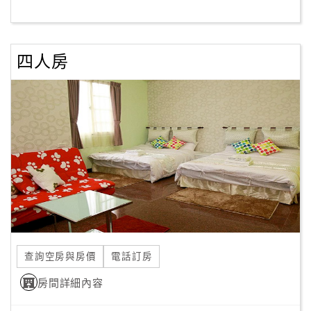
客
服
四人房
聯
絡
單
Line
線
上
客
服
查詢空房與房價
電話訂房
紅
利
房間詳細內容
查
詢