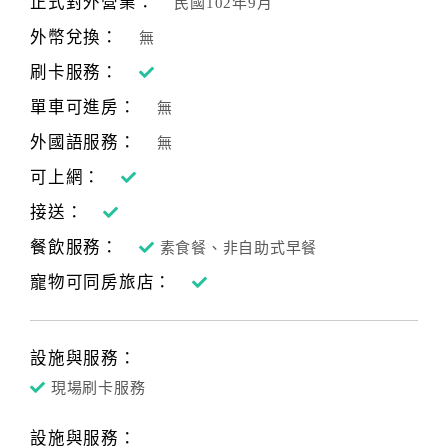
正式對外營業：
民國102年9月
合
外幣兌換：
無
作
提
刷卡服務：
案
單車可進房：
無
外國語服務：
無
飯
可上網：
店
接送：
合
作
餐飲服務：
素食餐、非自助式早餐
寵物可同房旅店：
廠
商
合
設施與服務：
作
現場刷卡服務
設施與服務：