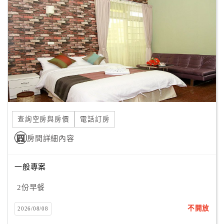
顧
客
滿
意
度
訂
單
查詢空房與房價
電話訂房
管
理
房間詳細內容
一般專案
會
員
2份早餐
帳
戶
不開放
2026/08/08