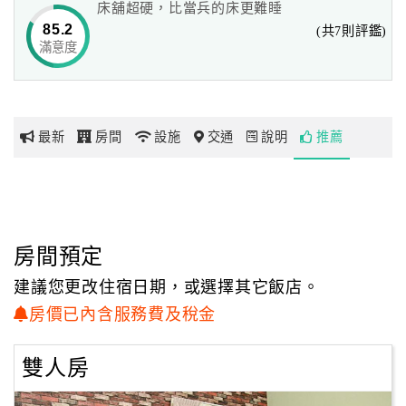
床舖超硬，比當兵的床更難睡
近鄰慈濟園區、自強夜市，離市區也僅需約15分鐘左右的車
85.2
(共7則評鑑)
程。
滿意度
網
來到這裡，一切的美好才正要開始。
紅
帶
你
最新
房間
設施
交通
說明
推薦
玩
玩
樂
地
房間預定
圖
建議您更改住宿日期，或選擇其它飯店。
顧
房價已內含服務費及稅金
客
服
雙人房
務