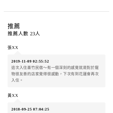
電話費...等﹞所發生之費用，必須與飯店現場結清。
四、訂單異動
訂房者應於
入住前4日
（不含入住當日）提出申辦，如未
提出申辦不得異動訂單。
推薦
每筆訂單異動限定
乙
次，限原訂飯店，異動完成後不得
推薦人數
23
人
辦理取消退款。
訂單異動後，訂單費用總計大於原訂單費用總計時，訂
張XX
房者應補足差額。（限原訂飯店）
訂單異動後，訂單費用總計小於原訂單費用總計時，訂
2019-11-09 02:55:52
房者不得要求退其差額。（限原訂飯店）
這次入住墨竹民宿～有一個深刻的感覺就是對於寵
五、保留住宿權益(保留住房)
物很友善的店家覺得很感動，下次有到花蓮會再次
．訂房者因故辦理訂單異動，本飯店可接受
保留住宿金
入住。
額3個月
限原訂飯店），異動完成後不得辦理取消退款。
（提出申辦日為保留起算日）
黃XX
．訂房者使用「保留住宿金額」時，請注意！為避免飯
店客滿，敬請及早計畫，如逾時未提出申辦，視同無條
2018-09-25 07:04:25
件放棄訂單（住宿權益）。 （限原訂飯店使用）