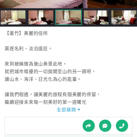
接
跟
飯
店
訂
【墨竹】美麗的佳所
房
HOT
莫逐名利、淡泊遠近。
來到被稱做為後山美景此地，
特
就把城市喧擾的一切拋開至山的另一頭吧，
色
讓山水、海洋、日光化為心的能量。
民
宿
讓我們相遇，讓美麗的旅程有個美麗的停留，
繼續迎接未來每一刻美好的第一道曙光
全部展開
全
距離花蓮後火車站僅需步行10分鐘的距離，
球
無論往山中、往海邊、往名勝古蹟前進，此處都是最佳的中
租
車
心樞紐