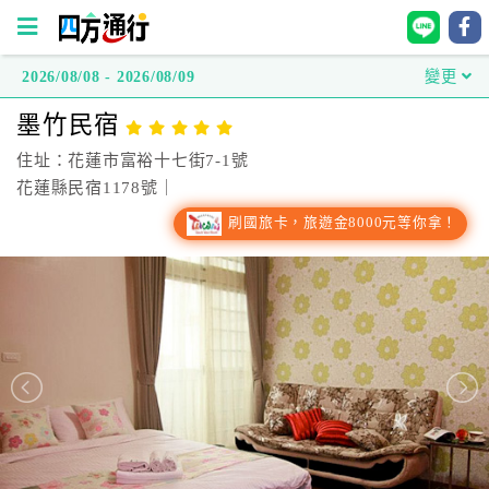
2026/08/08 - 2026/08/09
變更
四
墨竹民宿
方
通
住址：花蓮市富裕十七街7-1號
行
花蓮縣民宿1178號｜
訂
刷國旅卡，旅遊金8000元等你拿！
房
台
灣
訂
房
直