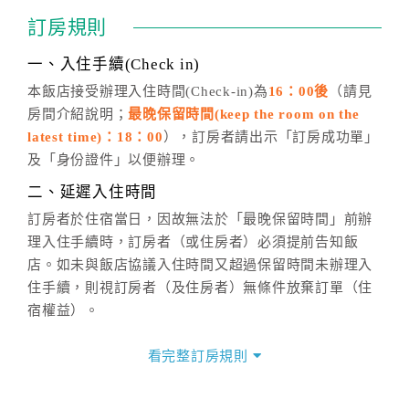
通行「客服聯絡單」提出申辦，四方通行
恕不接受以電
訂房規則
話方式異動
訂單。
※非客服時間之申辦異動，皆為次日計算及辦理。
一、入住手續(Check in)
五、客服時間
本飯店接受辦理入住時間(Check-in)為
16：00後
（請見
房間介紹說明；
最晚保留時間(keep the room on the
週一至週日，上午9:00～晚上6:00
latest time)：18：00
），訂房者請出示「訂房成功單」
六、聯絡方式
及「身份證件」以便辦理。
週一至週日：
客服聯絡單
、
LINE@
、電話：
二、延遲入住時間
(07)9682715 。
訂房者於住宿當日，因故無法於「最晚保留時間」前辦
理入住手續時，訂房者（或住房者）必須提前告知飯
店。如未與飯店協議入住時間又超過保留時間未辦理入
住手續，則視訂房者（及住房者）無條件放棄訂單（住
宿權益）。
三、退房手續(Check out)
看完整訂房規則
本飯店退房時間(Check-out)為 （
上午11：00前
），訂
房者與飯店之其他交易﹝如續住、加床、餐費、小費、