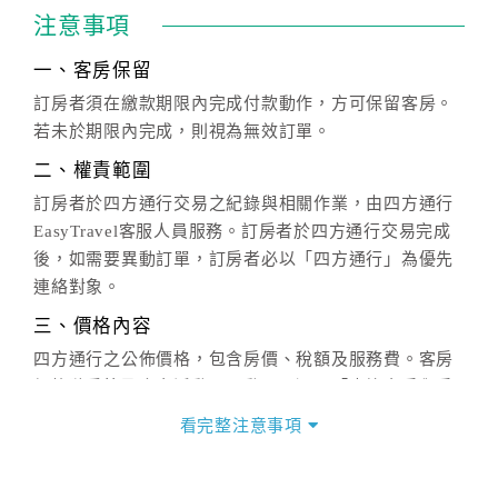
注意事項
一、客房保留
訂房者須在繳款期限內完成付款動作，方可保留客房。
若未於期限內完成，則視為無效訂單。
二、權責範圍
訂房者於四方通行交易之紀錄與相關作業，由四方通行
EasyTravel客服人員服務。訂房者於四方通行交易完成
後，如需要異動訂單，訂房者必以「四方通行」為優先
連絡對象。
三、價格內容
四方通行之公佈價格，包含房價、稅額及服務費。客房
價格隨季節及人文活動而異動，以選項「查詢空房與房
價」之當日價格為標準。
看完整注意事項
四、訂單異動
訂房成功後，訂房者如需異動內容，須於住房前在四方