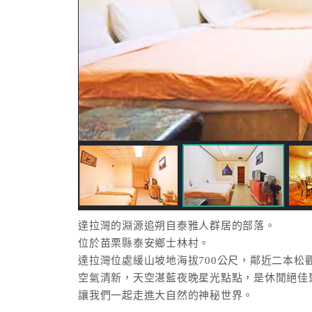
達拉灣的淵源追朔自泰雅人群居的部落。
位於苗栗縣泰安鄉士林村。
達拉灣位處緩山坡地海拔700公尺，鄰近二本松
空氣清新，天空湛藍夜晚星光點點，是休閒絕佳
讓我們一起走進大自然的神秘世界。