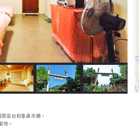
觀景區台和象鼻吊橋。
聖地。