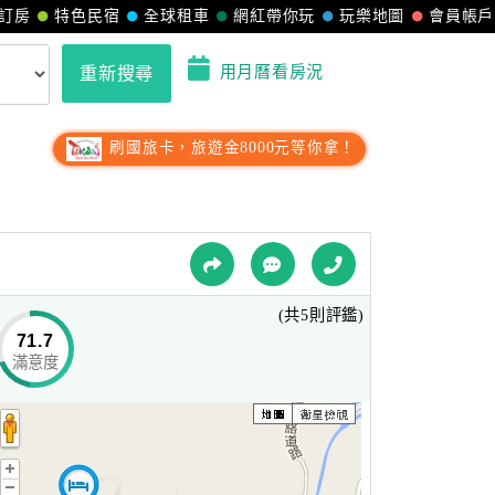
訂房
特色民宿
全球租車
網紅帶你玩
玩樂地圖
會員帳戶
用月曆看房況
重新搜尋
刷國旅卡，旅遊金8000元等你拿！
(共5則評鑑)
71.7
滿意度