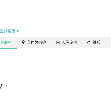
全部展開
施
與服務
交通
與週邊
入住
說明
推薦
店。