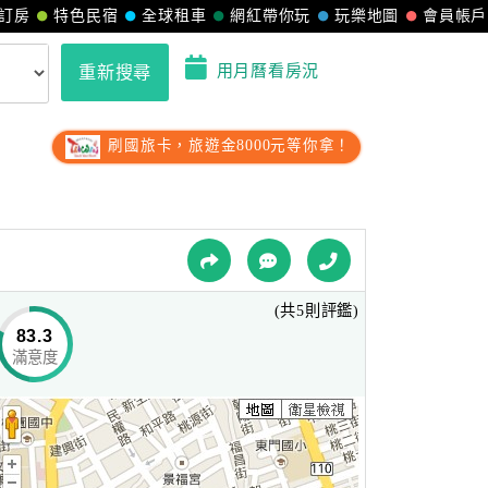
訂房
特色民宿
全球租車
網紅帶你玩
玩樂地圖
會員帳戶
用月曆看房況
重新搜尋
刷國旅卡，旅遊金8000元等你拿！
(共5則評鑑)
83.3
滿意度