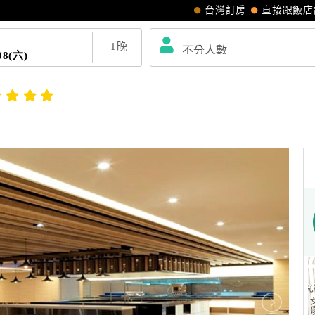
台灣訂房
直接跟飯店
1
晚
08(六)