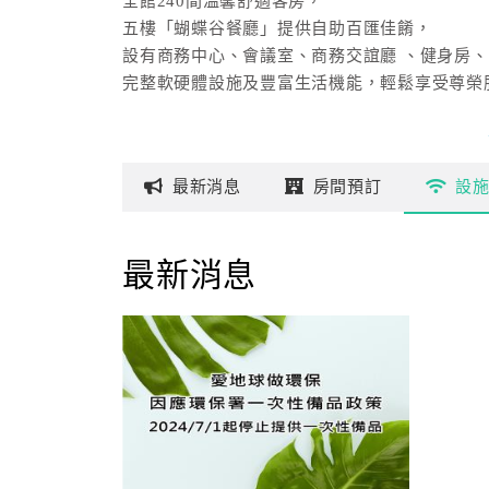
全館240間溫馨舒適客房，
五樓「蝴蝶谷餐廳」提供自助百匯佳餚，
設有商務中心、會議室、商務交誼廳 、健身房
完整軟硬體設施及豐富生活機能，輕鬆享受尊榮
最新
消息
房間
預訂
設
最新消息