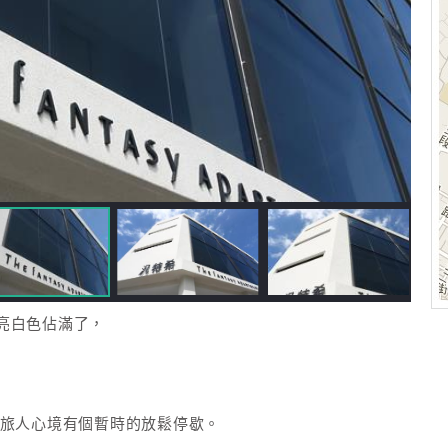
亮白色佔滿了，
讓旅人心境有個暫時的放鬆停歇。