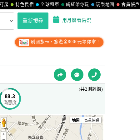
訂房
特色民宿
全球租車
網紅帶你玩
玩樂地圖
會員帳戶
用月曆看房況
重新搜尋
刷國旅卡，旅遊金8000元等你拿！
(共2則評鑑)
88.3
滿意度