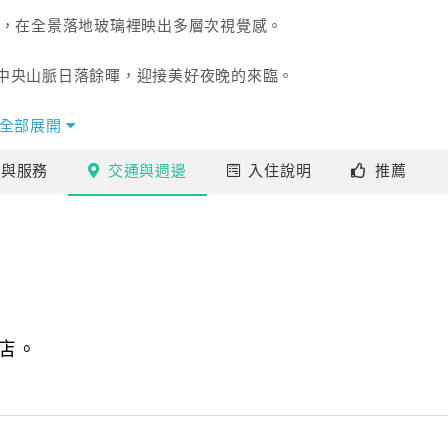
面，在全景落地玻璃裡映出多層次視覺感。
中央山脈日落餘暉，迎接美好夜晚的來臨。
全部展開
施
與服務
交通
與週邊
入住
說明
推薦
店。