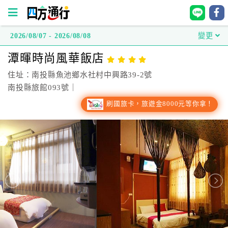
2026/08/07 - 2026/08/08
變更
四
潭暉時尚風華飯店
方
通
住址：南投縣魚池鄉水社村中興路39-2號
行
南投縣旅館093號｜
訂
刷國旅卡，旅遊金8000元等你拿！
房
台
灣
訂
房
直