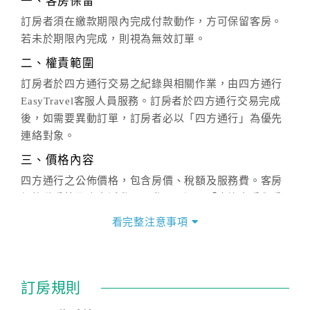
一、客房保留
訂房者須在繳款期限內完成付款動作，方可保留客房。
若未於期限內完成，則視為無效訂單。
二、權責範圍
訂房者於四方通行交易之紀錄與相關作業，由四方通行
EasyTravel客服人員服務。訂房者於四方通行交易完成
後，如需要異動訂單，訂房者必以「四方通行」為優先
連絡對象。
三、價格內容
四方通行之公佈價格，包含房價、稅額及服務費。客房
價格隨季節及人文活動而異動，以選項「查詢空房與房
價」之當日價格為標準。
看完整注意事項
四、訂單異動
訂房成功後，訂房者如需異動內容，須於住房前在四方
通行「客服聯絡單」提出申辦，四方通行
恕不接受以電
訂房規則
話方式異動
訂單。