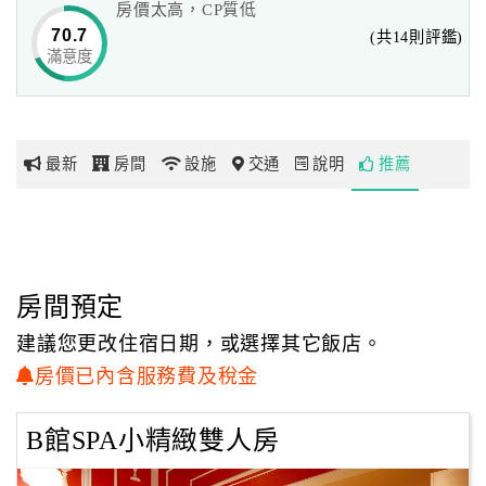
房價太高，CP質低
走在熱鬧的水社商圈，請務必張大您的雙眼，否則，一個不
70.7
(共14則評鑑)
留神就錯過了經典之作。
滿意度
網
踏入潭暉，簡單空間裡的幾處華麗點綴，表現出時尚雅緻的
紅
設計風格；
帶
不僅提供雙人、三人、四人、五人及六人多款房型任您挑，
你
最值得一提的是，所有房型的內部擺設，還會不定期調整改
最新
房間
設施
交通
說明
推薦
玩
變，
這對第一次入住潭暉的旅客或熟客來說，住宿樂趣絕對加
分，房內皆備有液晶電視，
玩
另外，依房型的不同，還提供按摩浴缸。溫馨、浪漫、雅緻
樂
的氛圍以及頂級豪華的住宿享受，潭暉讓您一次擁有。
地
房間預定
圖
在日月潭的清晨，不會賴床，也不需morning call，因為沒
建議您更改住宿日期，或選擇其它飯店。
有人願意錯過早晨的潭水美景；
顧
房價已內含服務費及稅金
快帶著您的相機，與潭暉共譜日月潭新記旅。
客
服
B館SPA小精緻雙人房
配合的特約收費停車場，就在B館大門正前方；
務
平日收費是1小時40元，當天最高上限$100元，房客入住當