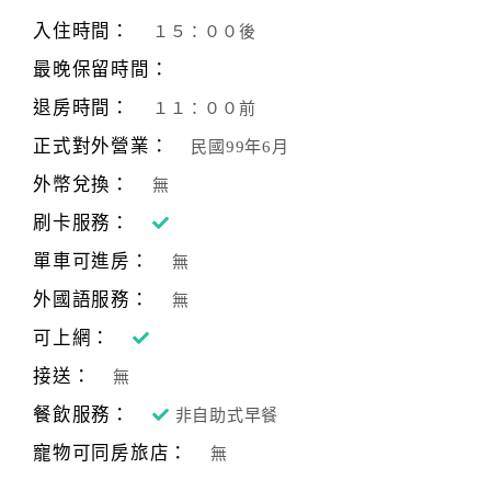
旅
伴
入住時間：
１５：００後
計
最晚保留時間：
劃
退房時間：
１１：００前
正式對外營業：
民國99年6月
商
品
外幣兌換：
無
宣
刷卡服務：
傳
單車可進房：
無
外國語服務：
無
可上網：
接送：
無
餐飲服務：
非自助式早餐
寵物可同房旅店：
無