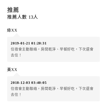
訂房者應於
入住前2日
（不含入住當日）提出申辦，如未
提出申辦不得異動訂單。
推薦
每筆訂單異動限定
乙
次，限原訂飯店，異動完成後不得
推薦人數
13
人
辦理取消退款。
訂單異動後，訂單費用總計大於原訂單費用總計時，訂
綠XX
房者應補足差額。（限原訂飯店）
訂單異動後，訂單費用總計小於原訂單費用總計時，訂
2019-01-21 01:20:31
房者不得要求退其差額。（限原訂飯店）
住宿會主動聯絡，房間乾淨、早餐好吃，下次還會
五、保留住宿權益(保留住房)
去住！
．訂房者因故辦理訂單異動，本飯店可接受
保留住宿金
額3個月
限原訂飯店），異動完成後不得辦理取消退款。
黃XX
（提出申辦日為保留起算日）
．訂房者使用「保留住宿金額」時，請注意！為避免飯
2018-12-03 03:40:05
店客滿，敬請及早計畫，如逾時未提出申辦，視同無條
住宿會主動聯絡，房間乾淨、早餐好吃，下次還會
件放棄訂單（住宿權益）。 （限原訂飯店使用）
去住！
．每筆訂單異動限定乙次，限原訂飯店，異動完成後不
得辦理取消退款。