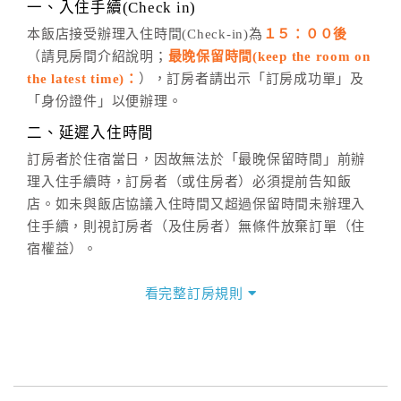
※非客服時間之申辦異動，皆為次日計算及辦理。
一、入住手續(Check in)
五、客服時間
本飯店接受辦理入住時間(Check-in)為
１５：００後
（請見房間介紹說明；
最晚保留時間(keep the room on
週一至週日，上午9:00～晚上6:00
the latest time)：
），訂房者請出示「訂房成功單」及
六、聯絡方式
「身份證件」以便辦理。
週一至週日：
客服聯絡單
、
LINE@
、電話：
二、延遲入住時間
(07)9682715 。
訂房者於住宿當日，因故無法於「最晚保留時間」前辦
理入住手續時，訂房者（或住房者）必須提前告知飯
店。如未與飯店協議入住時間又超過保留時間未辦理入
住手續，則視訂房者（及住房者）無條件放棄訂單（住
宿權益）。
三、退房手續(Check out)
看完整訂房規則
本飯店退房時間(Check-out)為 （
１１：００前
），訂房
者與飯店之其他交易﹝如續住、加床、餐費、小費、電
話費...等﹞所發生之費用，必須與飯店現場結清。
四、訂單異動