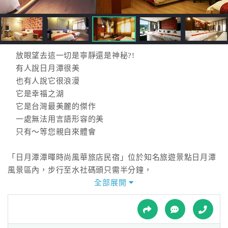
接
跟
飯
店
訂
放眼望去這一切是寧靜還是神秘?!
房
有人說日月潭很美
HOT
也有人說它很浪漫
它是幸福之湖
它是台灣最美麗的傑作
特
一處無法用言語形容的美
色
只有～等您親自來體會
民
宿
「日月潭潭暉時尚風華旅店民宿」位於知名旅遊景點日月潭
風景區內，步行至水社碼頭只需半分鐘，
這裡的美景讓您一天也看不膩，足足待上一天也不想離開。
全部展開
全
或許，您還可以抽個空，前往九族文化村渡過一個驚險刺激
球
的歡樂下午。
租
車