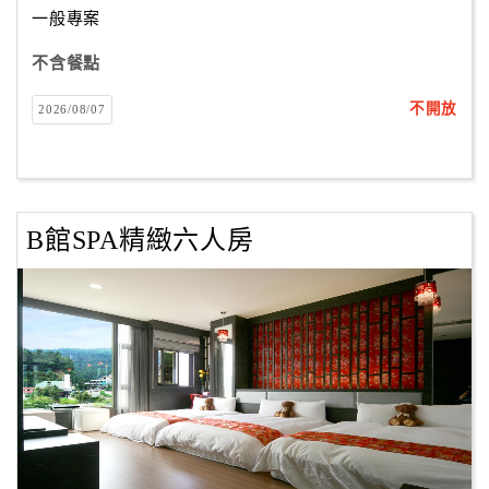
一般專案
不含餐點
訂
房
不開放
2026/08/07
Q&A
國
旅
B館SPA精緻六人房
卡
訂
房
請
款
收
據