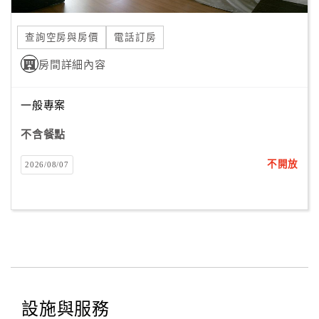
合
作
查詢空房與房價
電話訂房
提
房間詳細內容
案
一般專案
飯
店
不含餐點
合
不開放
2026/08/07
作
廠
商
合
作
設施與服務