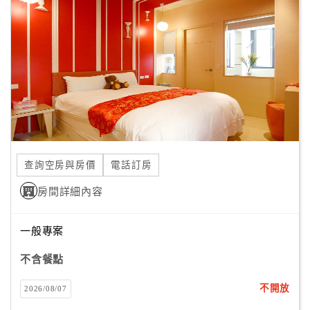
天中午12點過後將車停進去不要開出來，可停至隔天中午12
顧
點，只要$100元；
客
假日收費是1小時40元，採累計收費無上限，但是我們的房
滿
客可於入住當天中午12點過後將車停進去不要開出來，可停
意
至隔天中午12點，只要$180元；
度
若不清楚，您可於入住當天辦理CHECK IN 時，由我們櫃檯
人員為您說明。
訂
單
查詢空房與房價
電話訂房
管
理
房間詳細內容
一般專案
會
員
不含餐點
帳
戶
不開放
2026/08/07