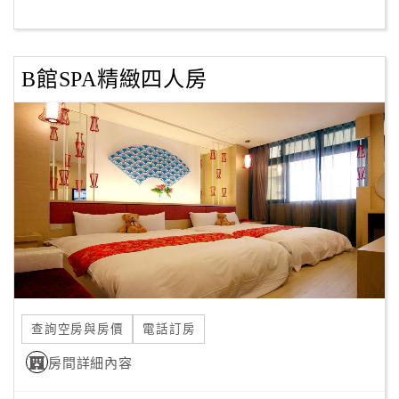
客
服
B館SPA精緻四人房
聯
絡
單
Line
線
上
客
服
查詢空房與房價
電話訂房
紅
利
房間詳細內容
查
詢