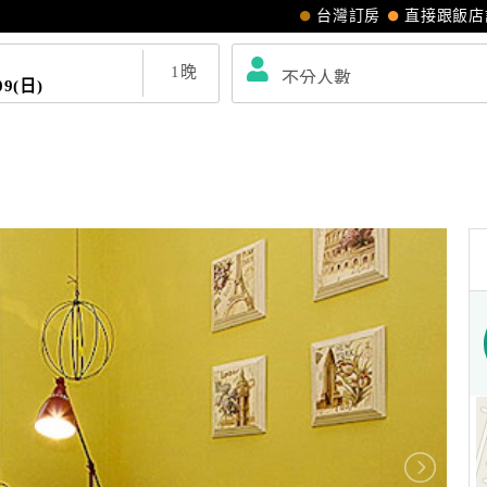
台灣訂房
直接跟飯店
1
晚
09(日)