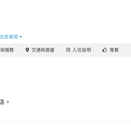
全部展開
施
與服務
交通
與週邊
入住
說明
推薦
店。