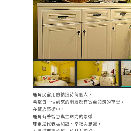
鹿角民宿用熱情接待每個人，
希望每一個到來的朋友都有賓至如歸的享受。
在藏族藝術中，
鹿角有著智慧與生命力的象徵，
鹿更是代表著和諧、幸福與忠誠，