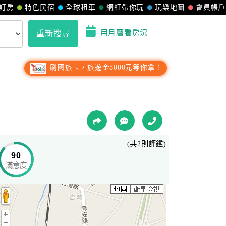
訂房
特色民宿
全球租車
網紅帶你玩
玩樂地圖
會員帳戶
用月曆看房況
重新搜尋
刷國旅卡，旅遊金8000元等你拿！
(共2則評鑑)
90
滿意度