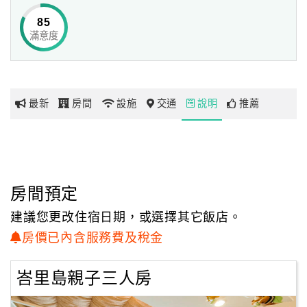
市，
85
或是綠色滿意的羅東運動公園等地皆十分方便，旅人可恣意
滿意度
網
暢遊宜蘭的風光明媚。
紅
帶
「宜蘭民宿‧宜人生活」屋內所展現出的設計正猶如其建築
你
外觀般俐落簡明，
最新
房間
設施
交通
說明
推薦
玩
搭配上新古典風格的裝潢布景，採用高質感的優質家具及特
色燈飾，更運用大面落地窗，
將屋外的田野景色映入屋內，讓整體空間更多了一分典雅的
玩
溫馨氛圍。
樂
「宜蘭冬山‧宜人生活」除了提供溫馨舒適的臥房空間外，
地
房間預定
更於浴室空間內設有可眺望窗外綠意景觀的大型澡缸，讓民
圖
眾可以一邊泡澡，
建議您更改住宿日期，或選擇其它飯店。
一邊欣賞窗外優美的風景，讓旅人能夠真正融入蘭陽的宜人
顧
房價已內含服務費及稅金
生活。
客
服
峇里島親子三人房
務