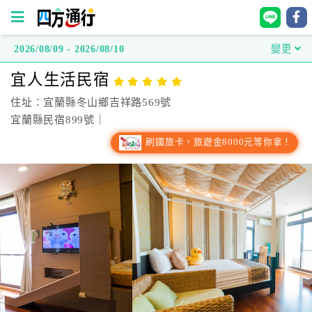
2026/08/09 - 2026/08/10
變更
四
宜人生活民宿
方
通
住址：宜蘭縣冬山鄉吉祥路569號
行
宜蘭縣民宿899號｜
訂
刷國旅卡，旅遊金8000元等你拿！
房
台
灣
訂
房
直