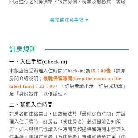
四方通行之公佈價格，包含房價、稅額及服務費。客房
價格隨季節及人文活動而異動，以選項「查詢空房與房
價」之當日價格為標準。
看完整注意事項
四、訂單異動
訂房成功後，訂房者如需異動內容，須於住房前在四方
通行「客服聯絡單」提出申辦，四方通行
恕不接受以電
訂房規則
話方式異動
訂單。
※非客服時間之申辦異動，皆為次日計算及辦理。
一、入住手續(Check in)
五、客服時間
本飯店接受辦理入住時間(Check-in)為
15：00後
（請見
房間介紹說明；
最晚保留時間(keep the room on the
週一至週日，上午9:00～晚上6:00
latest time)：22：00
），訂房者請出示「訂房成功單」
六、聯絡方式
及「身份證件」以便辦理。
週一至週日：
客服聯絡單
、
LINE@
、電話：
二、延遲入住時間
(07)9682715 。
訂房者於住宿當日，因故無法於「最晚保留時間」前辦
理入住手續時，訂房者（或住房者）必須提前告知飯
店。如未與飯店協議入住時間又超過保留時間未辦理入
住手續，則視訂房者（及住房者）無條件放棄訂單（住