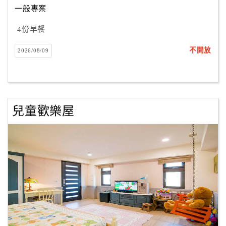
一般專案
4份早餐
訂
房
不開放
2026/08/09
Q&A
國
旅
兒童歡樂屋
卡
訂
房
請
款
收
據