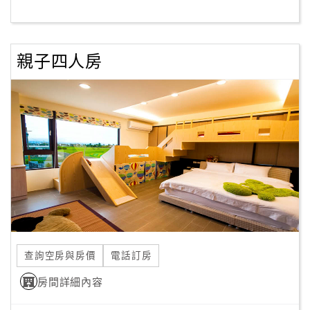
客
服
親子四人房
聯
絡
單
Line
線
上
客
服
查詢空房與房價
電話訂房
紅
利
房間詳細內容
查
詢