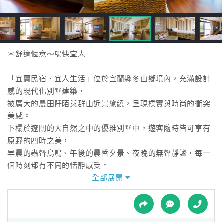
接
跟
飯
店
訂
＊舒適愜意～暢快宜人
房
HOT
「宜蘭民宿‧宜人生活」位於宜蘭縣冬山鄉境內，充滿設計
感的現代化別墅建築，
被廣大的農田阡陌與群山近景繚繞，呈現樸實與時尚的衝突
特
美感。
色
下榻於遼闊的大自然之中的優雅別墅中，遊客隨時皆可享有
民
原野的四時之美，
宿
早晨的蟲聲鳥鳴、午後的晨昏夕景、夜晚的無聲靜謐，每一
個時刻都有不同的恬靜感受。
全部展開
全
「宜蘭民宿‧宜人生活」位於羅東與冬山之間，鄰近景色秀
球
麗的冬山河森林公園。
租
車
從民宿出發，前往湖光水色的梅花湖、美食匯聚的羅東夜