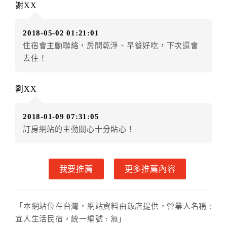
謝XX
額3個月
限原訂飯店），異動完成後不得辦理取消退款。
（提出申辦日為保留起算日）
2018-05-02 01:21:01
．訂房者使用「保留住宿金額」時，請注意！為避免飯
住宿會主動聯絡，房間乾淨、早餐好吃，下次還會
店客滿，敬請及早計畫，如逾時未提出申辦，視同無條
去住！
件放棄訂單（住宿權益）。 （限原訂飯店使用）
．每筆訂單異動限定乙次，限原訂飯店，異動完成後不
得辦理取消退款。
劉XX
．訂單異動後，訂單費用總計大於原訂單費用總計時，
訂房者應補足差額。 限原訂飯店
2018-01-09 07:31:05
．訂單異動後，訂單費用總計小於原訂單費用總計時，
訂房網站的主動關心十分貼心！
訂房者不得要求退其差額。限原訂飯店
六、取消訂單
我要推薦
更多推薦內容
訂房者因故取消訂單辦理退款，依下列標準申辦：
◎住房日14天前辦理者，訂單費用扣除總計0%為手續費
◎住房日7天前辦理者，訂單費用扣除總計40%為手續費
「本網站位在台灣，網站資料由飯店提供，營業人名稱 :
◎住房日1天前辦理者，訂單費用扣除總計60%為手續費
宜人生活民宿，統一編號 : 無」
◎住房日當日辦理者，訂單費用扣除總計100%為手續費