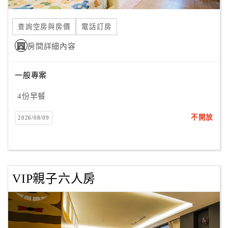
合
作
查詢空房與房價
電話訂房
提
房間詳細內容
案
一般專案
飯
店
4份早餐
合
不開放
2026/08/09
作
廠
商
VIP親子六人房
合
作