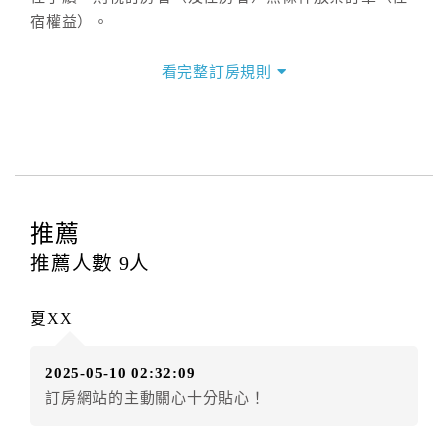
宿權益）。
三、退房手續(Check out)
看完整訂房規則
本飯店退房時間(Check-out)為 （
11：00前
），訂房者
與飯店之其他交易﹝如續住、加床、餐費、小費、電話
費...等﹞所發生之費用，必須與飯店現場結清。
四、訂單異動
訂房者應於
入住前15日
（不含入住當日）提出申辦，如
未提出申辦不得異動訂單。
推薦
每筆訂單異動限定
乙
次，限原訂飯店，異動完成後不得
推薦人數
9
人
辦理取消退款。
訂單異動後，訂單費用總計大於原訂單費用總計時，訂
夏XX
房者應補足差額。（限原訂飯店）
訂單異動後，訂單費用總計小於原訂單費用總計時，訂
2025-05-10 02:32:09
房者不得要求退其差額。（限原訂飯店）
訂房網站的主動關心十分貼心！
五、保留住宿權益(保留住房)
．訂房者因故辦理訂單異動，本飯店可接受
保留住宿金