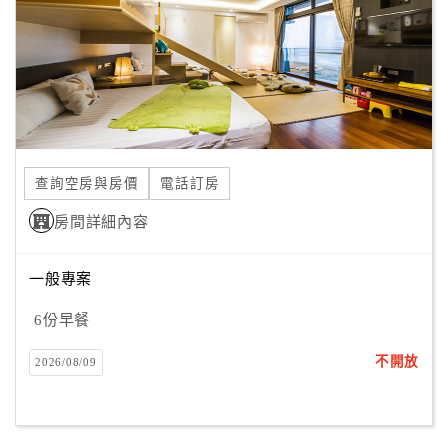
旅
伴
計
劃
商
品
查詢空房與房價
電話訂房
宣
傳
房間詳細內容
一般專案
6份早餐
不開放
2026/08/09