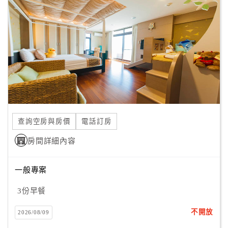
顧
客
滿
意
度
訂
單
查詢空房與房價
電話訂房
管
理
房間詳細內容
一般專案
會
員
3份早餐
帳
戶
不開放
2026/08/09