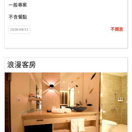
一般專案
不含餐點
訂
房
不開放
2026/08/12
Q&A
國
旅
浪漫客房
卡
訂
房
請
款
收
據