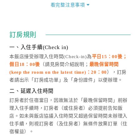
價」之當日價格為標準。
看完整注意事項
四、訂單異動
訂房成功後，訂房者如需異動內容，須於住房前在四方
通行「客服聯絡單」提出申辦，四方通行
恕不接受以電
訂房規則
話方式異動
訂單。
※非客服時間之申辦異動，皆為次日計算及辦理。
一、入住手續(Check in)
五、客服時間
本飯店接受辦理入住時間(Check-in)為
平日15：00後；
假日18：00後
（請見房間介紹說明；
最晚保留時間
週一至週日，上午9:00～晚上6:00
(keep the room on the latest time)：20：00
），訂房
六、聯絡方式
者請出示「訂房成功單」及「身份證件」以便辦理。
週一至週日：
客服聯絡單
、
LINE@
、電話：
二、延遲入住時間
(07)9682715 。
訂房者於住宿當日，因故無法於「最晚保留時間」前辦
理入住手續時，訂房者（或住房者）必須提前告知飯
店。如未與飯店協議入住時間又超過保留時間未辦理入
住手續，則視訂房者（及住房者）無條件放棄訂單（住
宿權益）。