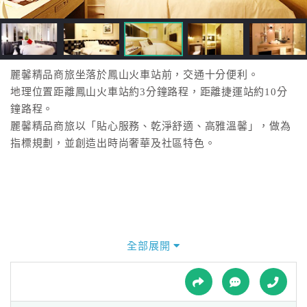
接
跟
飯
店
訂
麗馨精品商旅坐落於鳳山火車站前，交通十分便利。
房
地理位置距離鳳山火車站約3分鐘路程，距離捷運站約10分
HOT
鐘路程。
麗馨精品商旅以「貼心服務、乾淨舒適、高雅溫馨」，做為
指標規劃，並創造出時尚奢華及社區特色。
特
色
民
宿
全部展開
全
球
租
車