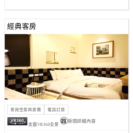
客
服
經典客房
聯
絡
單
Line
線
上
客
服
查詢空房與房價
電話訂房
紅
利
房間詳細內容
支援VR360全景
查
詢