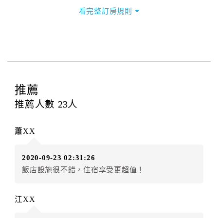
三、退房手續(Check out)
看完整訂房規則
本飯店退房時間(Check-out)為 （
11：00前
），訂房者
與飯店之其他交易﹝如續住、加床、餐費、小費、電話
費...等﹞所發生之費用，必須與飯店現場結清。
四、訂單異動
訂房者應於
入住前3日
（不含入住當日）提出申辦，如未
提出申辦不得異動訂單。
推薦
每筆訂單異動限定
乙
次，限原訂飯店，異動完成後不得
推薦人數
23
人
辦理取消退款。
訂單異動後，訂單費用總計大於原訂單費用總計時，訂
蕭XX
房者應補足差額。（限原訂飯店）
訂單異動後，訂單費用總計小於原訂單費用總計時，訂
2020-09-23 02:31:26
房者不得要求退其差額。（限原訂飯店）
飯店設施很不錯，住宿享受更超值！
五、保留住宿權益(保留住房)
．訂房者因故辦理訂單異動，本飯店可接受
保留住宿金
江XX
額3個月
限原訂飯店），異動完成後不得辦理取消退款。
（提出申辦日為保留起算日）