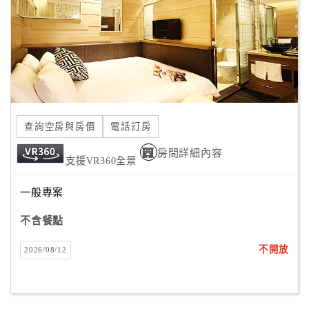
旅
伴
計
劃
商
品
查詢空房與房價
電話訂房
宣
傳
房間詳細內容
支援VR360全景
一般專案
不含餐點
不開放
2026/08/12