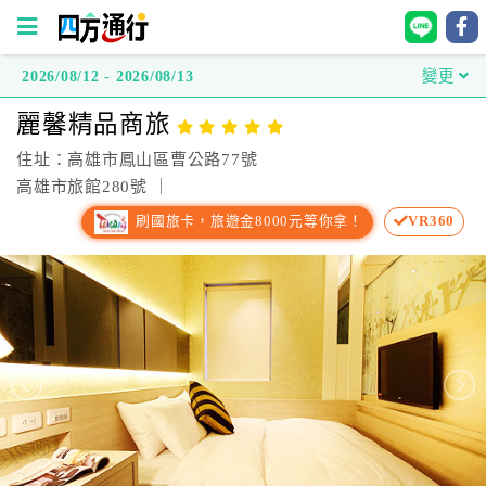
2026/08/12 - 2026/08/13
變更
四
麗馨精品商旅
方
通
住址：高雄市鳳山區曹公路77號
行
高雄市旅館280號 ｜
訂
刷國旅卡，旅遊金8000元等你拿！
VR360
房
台
灣
訂
房
直