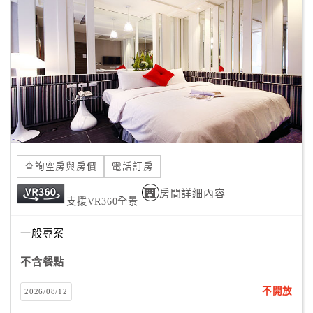
顧
客
滿
意
度
訂
單
查詢空房與房價
電話訂房
管
理
房間詳細內容
支援VR360全景
一般專案
會
員
不含餐點
帳
戶
不開放
2026/08/12