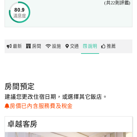
(共22則評鑑)
80.9
滿意度
網
紅
帶
你
最新
房間
設施
交通
說明
推薦
玩
玩
樂
地
房間預定
圖
建議您更改住宿日期，或選擇其它飯店。
顧
房價已內含服務費及稅金
客
服
卓越客房
務