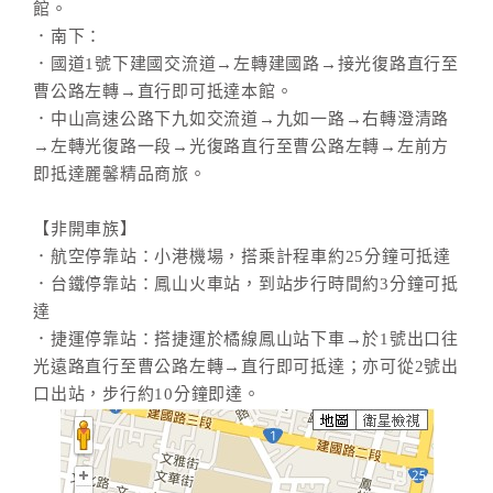
館。
．南下：
．國道1號下建國交流道→左轉建國路→接光復路直行至
曹公路左轉→直行即可抵達本館。
．中山高速公路下九如交流道→九如一路→右轉澄清路
→左轉光復路一段→光復路直行至曹公路左轉→左前方
即抵達麗馨精品商旅。
【非開車族】
．航空停靠站：小港機場，搭乘計程車約25分鐘可抵達
．台鐵停靠站：鳳山火車站，到站步行時間約3分鐘可抵
達
．捷運停靠站：搭捷運於橘線鳳山站下車→於1號出口往
光遠路直行至曹公路左轉→直行即可抵達；亦可從2號出
口出站，步行約10分鐘即達。