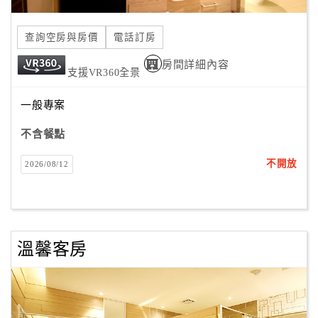
合
作
查詢空房與房價
電話訂房
提
房間詳細內容
案
支援VR360全景
一般專案
飯
店
不含餐點
合
不開放
2026/08/12
作
廠
商
溫馨客房
合
作