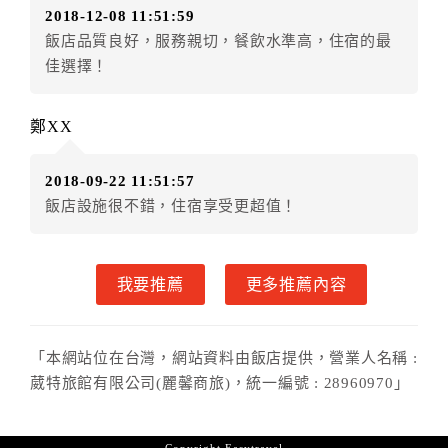
2018-12-08 11:51:59
．訂房者使用「保留住宿金額」時，請注意！為避免飯
飯店品質良好，服務親切，餐飲水準高，住宿的最
店客滿，敬請及早計畫，如逾時未提出申辦，視同無條
佳選擇！
件放棄訂單（住宿權益）。 （限原訂飯店使用）
．每筆訂單異動限定乙次，限原訂飯店，異動完成後不
得辦理取消退款。
鄭XX
．訂單異動後，訂單費用總計大於原訂單費用總計時，
訂房者應補足差額。 限原訂飯店
2018-09-22 11:51:57
．訂單異動後，訂單費用總計小於原訂單費用總計時，
飯店設施很不錯，住宿享受更超值！
訂房者不得要求退其差額。限原訂飯店
六、取消訂單
我要推薦
更多推薦內容
訂房者因故取消訂單辦理退款，依下列標準申辦：
◎住房日7天前辦理者，訂單費用扣除總計0%為手續費
◎住房日3天前辦理者，訂單費用扣除總計25%為手續費
「本網站位在台灣，網站資料由飯店提供，營業人名稱 :
◎住房日1天前辦理者，訂單費用扣除總計45%為手續費
葳特旅館有限公司(麗馨商旅)，統一編號 : 28960970」
◎住房日當日辦理者，訂單費用扣除總計100%為手續費
◎住房日當日不得辦理。
◎住房日當日未辦理入住手續者，視同住房，已付訂單