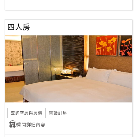
客
服
四人房
聯
絡
單
Line
線
上
客
服
查詢空房與房價
電話訂房
紅
利
房間詳細內容
查
詢