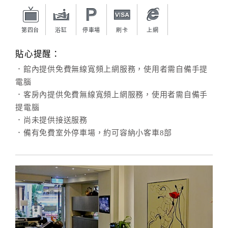
旅
伴
計
第四台
浴缸
停車場
刷卡
上網
劃
貼心提醒：
．館內提供免費無線寬頻上網服務，使用者需自備手提
商
電腦
品
．客房內提供免費無線寬頻上網服務，使用者需自備手
宣
提電腦
傳
．尚未提供接送服務
．備有免費室外停車場，約可容納小客車8部