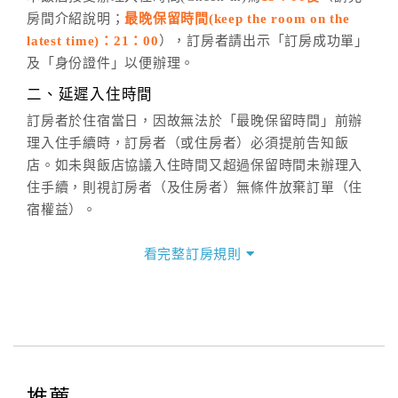
房間介紹說明；
最晚保留時間(keep the room on the
週一至週日，上午9:00～晚上6:00
latest time)：21：00
），訂房者請出示「訂房成功單」
六、聯絡方式
及「身份證件」以便辦理。
週一至週日：
客服聯絡單
、
LINE@
、電話：
二、延遲入住時間
(07)9682715 。
訂房者於住宿當日，因故無法於「最晚保留時間」前辦
理入住手續時，訂房者（或住房者）必須提前告知飯
店。如未與飯店協議入住時間又超過保留時間未辦理入
住手續，則視訂房者（及住房者）無條件放棄訂單（住
宿權益）。
三、退房手續(Check out)
看完整訂房規則
本飯店退房時間(Check-out)為 （
11：00
），訂房者與
飯店之其他交易﹝如續住、加床、餐費、小費、電話
費...等﹞所發生之費用，必須與飯店現場結清。
四、訂單異動
訂房者應於
入住前4日
（不含入住當日）提出申辦，如未
提出申辦不得異動訂單。
推薦