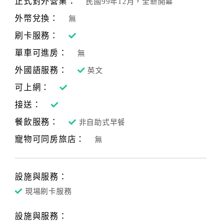
正式對外營業：
民國99年12月，全新開幕
合
外幣兌換：
無
作
提
刷卡服務：
案
單車可進房：
無
外國語服務：
英文
飯
可上網：
店
接送：
合
作
餐飲服務：
非自助式早餐
寵物可同房旅店：
無
廠
商
合
設施與服務：
作
現場刷卡服務
設施與服務：