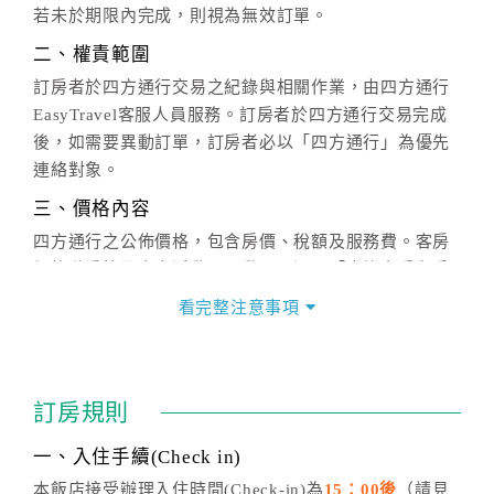
若未於期限內完成，則視為無效訂單。
二、權責範圍
訂房者於四方通行交易之紀錄與相關作業，由四方通行
EasyTravel客服人員服務。訂房者於四方通行交易完成
後，如需要異動訂單，訂房者必以「四方通行」為優先
連絡對象。
三、價格內容
四方通行之公佈價格，包含房價、稅額及服務費。客房
價格隨季節及人文活動而異動，以選項「查詢空房與房
價」之當日價格為標準。
看完整注意事項
四、訂單異動
訂房成功後，訂房者如需異動內容，須於住房前在四方
通行「客服聯絡單」提出申辦，四方通行
恕不接受以電
訂房規則
話方式異動
訂單。
※非客服時間之申辦異動，皆為次日計算及辦理。
一、入住手續(Check in)
五、客服時間
本飯店接受辦理入住時間(Check-in)為
15：00後
（請見