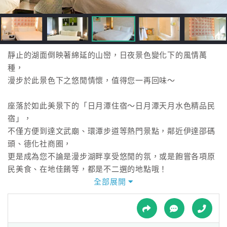
接
跟
飯
店
訂
靜止的湖面倒映著綿延的山巒，日夜景色變化下的風情萬
房
種，
HOT
漫步於此景色下之悠閒情懷，值得您一再回味～
座落於如此美景下的「日月潭住宿～日月潭天月水色精品民
特
宿」，
色
不僅方便到達文武廟、環潭步道等熱門景點，鄰近伊達邵碼
民
頭、德化社商圈，
宿
更是成為您不論是漫步湖畔享受悠閒的氛，或是飽嘗各項原
民美食、在地佳餚等，都是不二選的地點哦！
步行到日月潭纜車乘車處也只需要約15分鐘的時間，
全部展開
全
細細品味沁涼微風的吹徐、光影綠蔭的迷人，體會不同以往
球
的日月潭之旅！
租
車