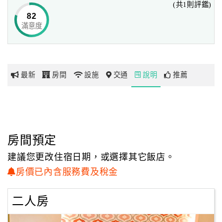
(共1則評鑑)
簡約高雅挑高的大廳設計、親切熱情的服務人員，一進入就
82
猶如回到家的無壓迫、溫馨舒適。
滿意度
網
紅
合法登記全新落成的「日月潭住宿～日月潭天月水色精品民
帶
宿」，設有二人及四人房型，
你
面山、面湖或是面向街道上的種種景緻，擁有的是截然不同
最新
房間
設施
交通
說明
推薦
玩
的景物情懷；
早晨讓陽光喚醒，品嚐精緻早餐望著湖光山色、點點纜車，
於夜晚時分聆聽蟲嗚鳥叫、風語吹動萬物之自然演奏曲～
玩
你我獲得的是生理上的舒適悠閒，但真正得到的卻是心靈上
樂
的平靜！
地
房間預定
圖
建議您更改住宿日期，或選擇其它飯店。
顧
房價已內含服務費及稅金
客
服
二人房
務