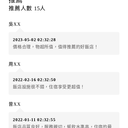
每筆訂單異動限定
乙
次，限原訂飯店，異動完成後不得
推薦人數
15
人
辦理取消退款。
訂單異動後，訂單費用總計大於原訂單費用總計時，訂
吳XX
房者應補足差額。（限原訂飯店）
訂單異動後，訂單費用總計小於原訂單費用總計時，訂
2023-05-02 02:32:28
房者不得要求退其差額。（限原訂飯店）
價格合理，物超所值，值得推薦的好飯店！
五、保留住宿權益(保留住房)
．訂房者因故辦理訂單異動，本飯店可接受
保留住宿金
周XX
額3個月
限原訂飯店），異動完成後不得辦理取消退款。
（提出申辦日為保留起算日）
2022-02-16 02:32:50
．訂房者使用「保留住宿金額」時，請注意！為避免飯
飯店設施很不錯，住宿享受更超值！
店客滿，敬請及早計畫，如逾時未提出申辦，視同無條
件放棄訂單（住宿權益）。 （限原訂飯店使用）
．每筆訂單異動限定乙次，限原訂飯店，異動完成後不
曾XX
得辦理取消退款。
．訂單異動後，訂單費用總計大於原訂單費用總計時，
2022-01-11 02:32:55
訂房者應補足差額。 限原訂飯店
飯店品質良好，服務親切，餐飲水準高，住宿的最