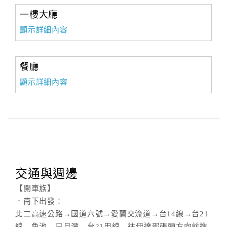
一樓大廳
顯示詳細內容
餐廳
顯示詳細內容
交通與週邊
【開車族】
．南下出發：
北二高速公路→國道六號→愛蘭交流道→台14線→台21
線→魚池→日月潭→台21甲線→往伊達邵碼頭方向前進