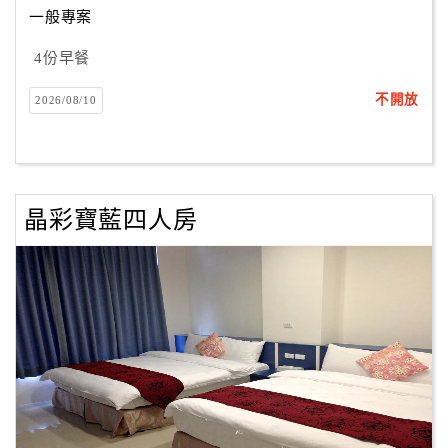
一般專案
4份早餐
訂
房
不開放
2026/08/10
Q&A
國
旅
晶彩寶藍四人房
卡
訂
房
請
款
收
據