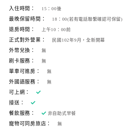
旅
伴
入住時間：
15：00後
計
最晚保留時間：
18：00(若有電話聯繫確認可保留)
劃
退房時間：
上午10：00前
正式對外營業：
民國102年9月，全新開幕
商
品
外幣兌換：
無
宣
刷卡服務：
無
傳
單車可進房：
無
外國語服務：
無
可上網：
接送：
餐飲服務：
非自助式早餐
寵物可同房旅店：
無