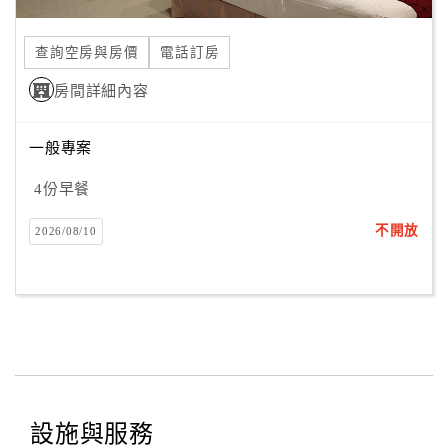
合
作
查詢空房與房價
電話訂房
提
房間詳細內容
案
一般專案
飯
店
4份早餐
合
不開放
2026/08/10
作
廠
商
合
作
設施與服務