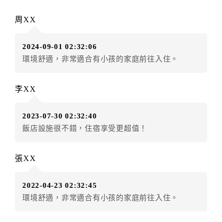
訂單異動後，訂單費用總計大於原訂單費用總計時，訂
周XX
房者應補足差額。（限原訂飯店）
訂單異動後，訂單費用總計小於原訂單費用總計時，訂
2024-09-01 02:32:06
房者不得要求退其差額。（限原訂飯店）
環境舒適，非常適合有小孩的家庭前往入住。
五、保留住宿權益(保留住房)
．訂房者因故辦理訂單異動，本飯店可接受
保留住宿金
李XX
額3個月
限原訂飯店），異動完成後不得辦理取消退款。
（提出申辦日為保留起算日）
2023-07-30 02:32:40
．訂房者使用「保留住宿金額」時，請注意！為避免飯
飯店設施很不錯，住宿享受更超值！
店客滿，敬請及早計畫，如逾時未提出申辦，視同無條
件放棄訂單（住宿權益）。 （限原訂飯店使用）
．每筆訂單異動限定乙次，限原訂飯店，異動完成後不
張XX
得辦理取消退款。
．訂單異動後，訂單費用總計大於原訂單費用總計時，
2022-04-23 02:32:45
訂房者應補足差額。 限原訂飯店
環境舒適，非常適合有小孩的家庭前往入住。
．訂單異動後，訂單費用總計小於原訂單費用總計時，
訂房者不得要求退其差額。限原訂飯店