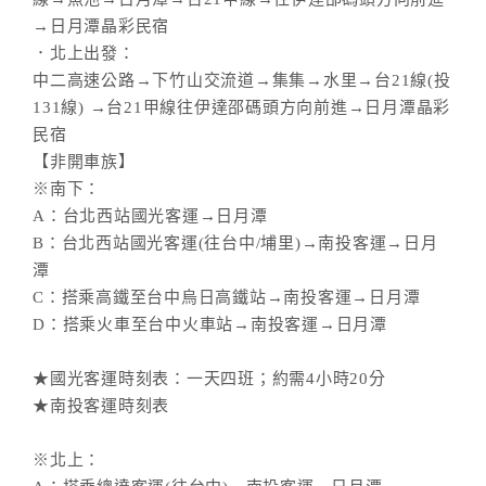
→日月潭晶彩民宿
．北上出發：
中二高速公路→下竹山交流道→集集→水里→台21線(投
131線) →台21甲線往伊達邵碼頭方向前進→日月潭晶彩
民宿
【非開車族】
※南下：
A：台北西站國光客運→日月潭
B：台北西站國光客運(往台中/埔里)→南投客運→日月
潭
C：搭乘高鐵至台中烏日高鐵站→南投客運→日月潭
D：搭乘火車至台中火車站→南投客運→日月潭
★國光客運時刻表：一天四班；約需4小時20分
★南投客運時刻表
※北上：