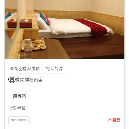
顧
客
滿
意
度
訂
單
查詢空房與房價
電話訂房
管
理
房間詳細內容
一般專案
會
員
2份早餐
帳
戶
不開放
2026/08/10