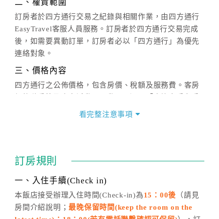
二、權責範圍
訂房者於四方通行交易之紀錄與相關作業，由四方通行
EasyTravel客服人員服務。訂房者於四方通行交易完成
後，如需要異動訂單，訂房者必以「四方通行」為優先
連絡對象。
三、價格內容
四方通行之公佈價格，包含房價、稅額及服務費。客房
價格隨季節及人文活動而異動，以選項「查詢空房與房
價」之當日價格為標準。
看完整注意事項
四、訂單異動
訂房成功後，訂房者如需異動內容，須於住房前在四方
通行「客服聯絡單」提出申辦，四方通行
恕不接受以電
訂房規則
話方式異動
訂單。
※非客服時間之申辦異動，皆為次日計算及辦理。
一、入住手續(Check in)
五、客服時間
本飯店接受辦理入住時間(Check-in)為
15：00後
（請見
房間介紹說明；
最晚保留時間(keep the room on the
週一至週日，上午9:00～晚上6:00