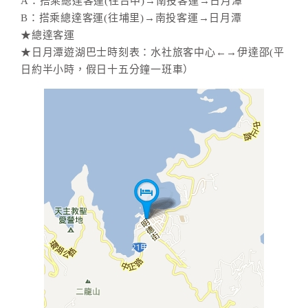
A：搭乘總達客運(往台中)→南投客運→日月潭
B：搭乘總達客運(往埔里)→南投客運→日月潭
★總達客運
★日月潭遊湖巴士時刻表：水社旅客中心←→伊達邵(平
日約半小時，假日十五分鐘一班車）