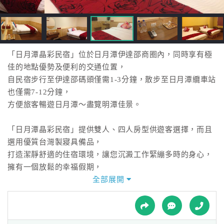
接
跟
飯
店
訂
「日月潭晶彩民宿」位於日月潭伊達邵商圈內，同時享有極
房
佳的地點優勢及便利的交通位置，
HOT
自民宿步行至伊達邵碼頭僅需1-3分鐘，散步至日月潭纜車站
也僅需7-12分鐘，
方便旅客暢遊日月潭～盡覽明潭佳景。
特
色
「日月潭晶彩民宿」提供雙人、四人房型供遊客選擇，而且
民
選用優質台灣製寢具備品，
宿
打造潔靜舒適的住宿環境，讓您沉澱工作緊繃多時的身心，
擁有一個放鬆的幸福假期，
補充正能量，再出發！
全部展開
全
球
民宿精心設計多種風格佈景，包含現代簡約風格及日式禪風
租
車
風格的房型。