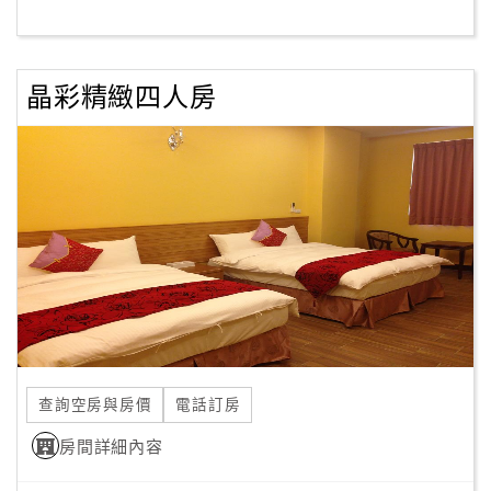
客
服
晶彩精緻四人房
聯
絡
單
Line
線
上
客
服
查詢空房與房價
電話訂房
紅
利
房間詳細內容
查
詢