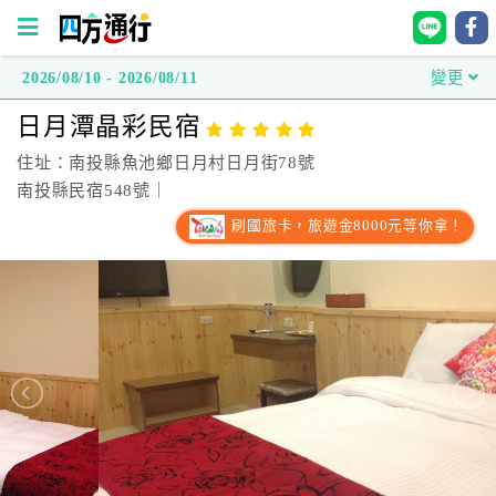
2026/08/10 - 2026/08/11
變更
四
日月潭晶彩民宿
方
通
住址：南投縣魚池鄉日月村日月街78號
行
南投縣民宿548號｜
訂
刷國旅卡，旅遊金8000元等你拿！
房
台
灣
訂
房
直