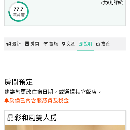
(共6則評鑑)
現代風情設有大片玻璃，窗外的伊達邵街景一覽無遺，耀眼
77.7
的陽光映照房內更顯明亮柔情；
滿意度
網
而禪風房型則精巧溫馨，充滿濃濃的家居溫馨氣息，各顯不
紅
同風情與魅力，歡迎您下榻體驗！
帶
你
最新
房間
設施
交通
說明
推薦
玩
玩
樂
地
房間預定
圖
建議您更改住宿日期，或選擇其它飯店。
顧
房價已內含服務費及稅金
客
服
晶彩和風雙人房
務