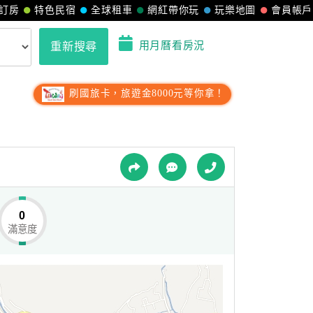
訂房
特色民宿
全球租車
網紅帶你玩
玩樂地圖
會員帳戶
用月曆看房況
重新搜尋
刷國旅卡，旅遊金8000元等你拿！
0
滿意度