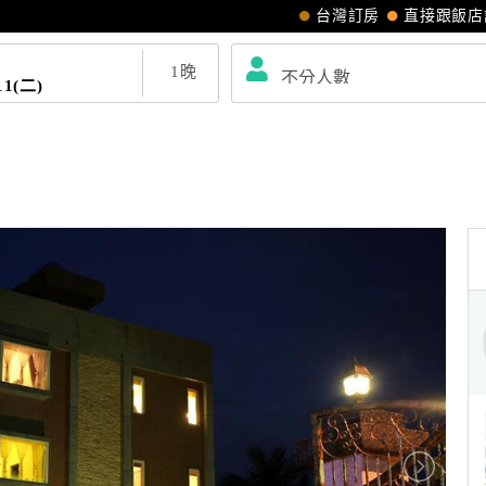
台灣訂房
直接跟飯店
1
晚
11(二)