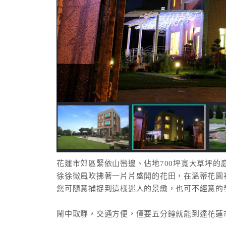
花蓮市郊區緊依山巒邊、佔地700坪寬大草坪的
徐徐微風吹拂著一片片盛開的花田，在溫蒂花園
您可隨意捕捉到這樣迷人的景緻，也可不經意的
鬧中取靜，交通方便，僅要五分鐘就能到達花蓮