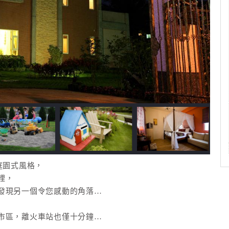
庭園式風格，
裡，
發現另一個令您感動的角落…
市區，離火車站也僅十分鐘…