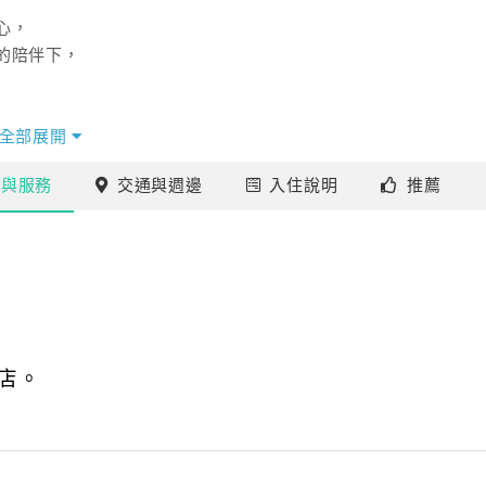
心，
的陪伴下，
全部展開
施
與服務
交通
與週邊
入住
說明
推薦
店。