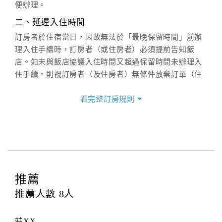
週一至週日：
客服聯絡單
、
LINE@
、電話：
便辦理。
(07)9682715 。
二、延遲入住時間
訂房者於住宿當日，因故無法於「最晚保留時間」前辦
理入住手續時，訂房者（或住房者）必須提前告知飯
店。如未與飯店協議入住時間又超過保留時間未辦理入
住手續，則視訂房者（及住房者）無條件放棄訂單（住
宿權益）。
看完整訂房規則
三、退房手續(Check out)
本飯店退房時間(Check-out)為 （
上午11：00前
），訂
房者與飯店之其他交易﹝如續住、加床、餐費、小費、
電話費...等﹞所發生之費用，必須與飯店現場結清。
四、訂單異動
訂房者應於
入住前8日
（不含入住當日）提出申辦，如未
推薦
提出申辦不得異動訂單。
推薦人數
8
人
每筆訂單異動限定
乙
次，限原訂飯店，異動完成後不得
辦理取消退款。
莊XX