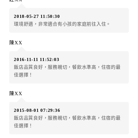
訂單異動後，訂單費用總計大於原訂單費用總計時，訂
房者應補足差額。（限原訂飯店）
2018-05-27 11:50:30
訂單異動後，訂單費用總計小於原訂單費用總計時，訂
環境舒適，非常適合有小孩的家庭前往入住。
房者不得要求退其差額。（限原訂飯店）
五、保留住宿權益(保留住房)
陳XX
．訂房者因故辦理訂單異動，本飯店可接受
保留住宿金
額3個月
限原訂飯店），異動完成後不得辦理取消退款。
2016-11-11 11:52:03
（提出申辦日為保留起算日）
飯店品質良好，服務親切，餐飲水準高，住宿的最
．訂房者使用「保留住宿金額」時，請注意！為避免飯
佳選擇！
店客滿，敬請及早計畫，如逾時未提出申辦，視同無條
件放棄訂單（住宿權益）。 （限原訂飯店使用）
．每筆訂單異動限定乙次，限原訂飯店，異動完成後不
陳XX
得辦理取消退款。
．訂單異動後，訂單費用總計大於原訂單費用總計時，
2015-08-01 07:29:36
訂房者應補足差額。 限原訂飯店
飯店品質良好，服務親切，餐飲水準高，住宿的最
．訂單異動後，訂單費用總計小於原訂單費用總計時，
佳選擇！
訂房者不得要求退其差額。限原訂飯店