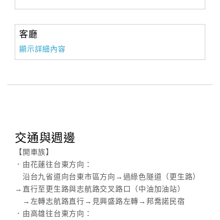
旅
伴
計
客廳
劃
顯示詳細內容
商
品
宣
傳
交通與週邊
【開車族】
．由花蓮往台東方向：
沿台九省道向台東市區方向→過綠色隧道（更生路）
→直行至更生路與志航路交叉路口（中油加油站）
→左轉志航路直行→見興盛路左轉→邦喬諾民宿
．由高雄往台東方向：