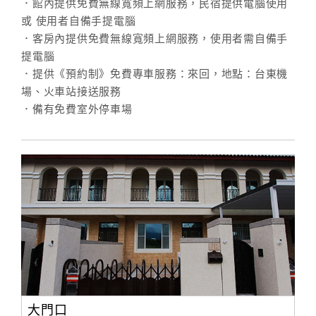
．館內提供免費無線寬頻上網服務，民宿提供電腦使用
合
或 使用者自備手提電腦
作
．客房內提供免費無線寬頻上網服務，使用者需自備手
提
提電腦
案
．提供《預約制》免費專車服務：來回，地點：台東機
場、火車站接送服務
．備有免費室外停車場
飯
店
合
作
廠
商
合
作
大門口