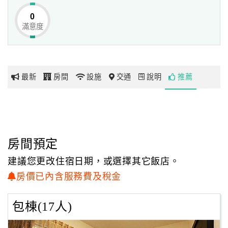
0
滿意度
網
紅
帶
你
最新
房間
設施
交通
說明
推薦
玩
玩
樂
地
房間預定
圖
建議您更改住宿日期，或選擇其它飯店。
顧
房價已內含服務費及稅金
客
服
包棟(17人)
務