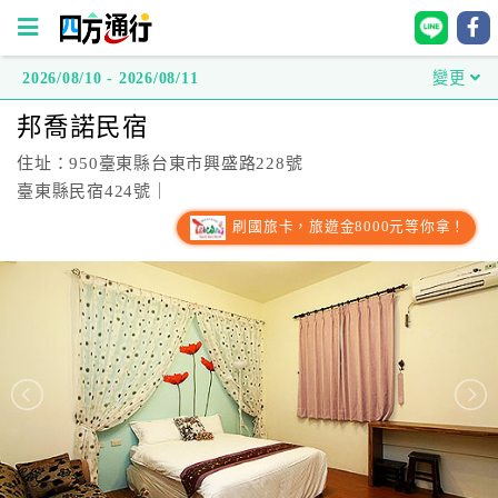
2026/08/10 - 2026/08/11
變更
四
邦喬諾民宿
方
通
住址：950臺東縣台東市興盛路228號
行
臺東縣民宿424號｜
訂
刷國旅卡，旅遊金8000元等你拿！
房
台
灣
訂
房
直