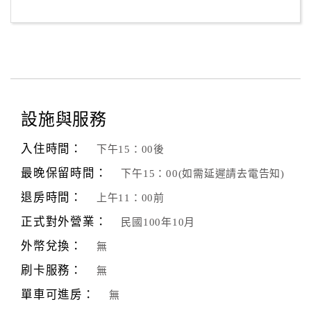
客
服
聯
絡
單
設施與服務
Line
入住時間：
下午15：00後
線
最晚保留時間：
下午15：00(如需延遲請去電告知)
上
客
退房時間：
上午11：00前
服
正式對外營業：
民國100年10月
外幣兌換：
無
紅
刷卡服務：
無
利
查
單車可進房：
無
詢