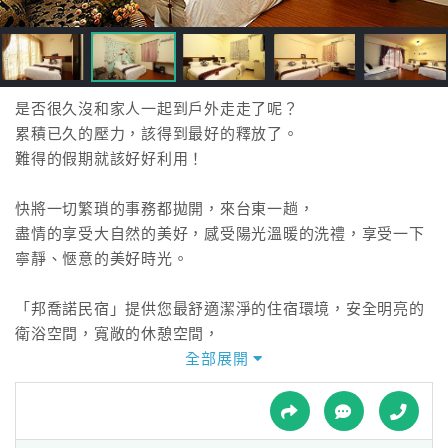
接
跟
飯
店
訂
是否很久沒和家人一起到戶外走走了呢？
房
累積已久的壓力，該得到最好的釋放了。
HOT
難得的假期就該好好利用！
快將一切繁瑣的事務都拋開，來台東一趟，
特
盡情的享受大自然的美好，感受陽光溫暖的洗禮，享受一下
色
寧靜、愜意的美好時光。
民
宿
「邦喬諾民宿」提供您最舒適潔淨的住宿環境，安全明亮的
衛浴空間，寬敞的休憩空間，
最重要是我們提供您親切的服務，讓您在這裡能感受到家的
全部展開
全
溫馨。
球
美好的渡假時光，就該選擇最優質的住宿，「邦喬諾民
租
車
宿」，歡迎您親身體驗！