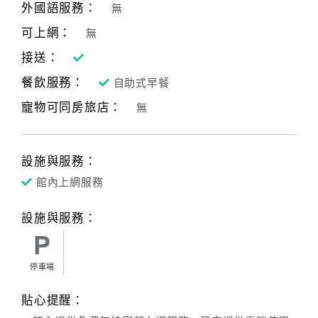
外國語服務：
無
可上網：
無
訂
接送：
房
Q&A
餐飲服務：
自助式早餐
寵物可同房旅店：
無
國
旅
設施與服務：
卡
訂
館內上網服務
房
設施與服務：
請
款
停車場
收
據
貼心提醒：