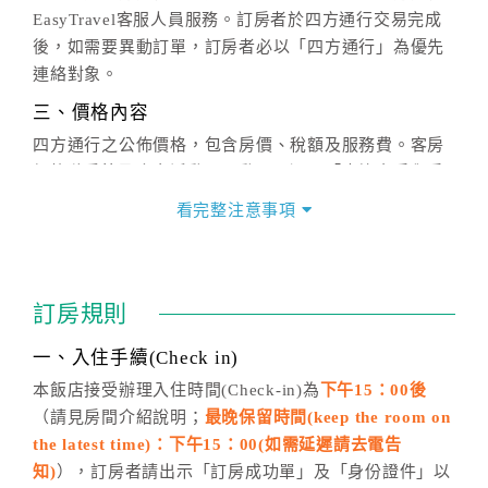
EasyTravel客服人員服務。訂房者於四方通行交易完成
後，如需要異動訂單，訂房者必以「四方通行」為優先
連絡對象。
三、價格內容
四方通行之公佈價格，包含房價、稅額及服務費。客房
價格隨季節及人文活動而異動，以選項「查詢空房與房
價」之當日價格為標準。
看完整注意事項
四、訂單異動
訂房成功後，訂房者如需異動內容，須於住房前在四方
通行「客服聯絡單」提出申辦，四方通行
恕不接受以電
訂房規則
話方式異動
訂單。
※非客服時間之申辦異動，皆為次日計算及辦理。
一、入住手續(Check in)
五、客服時間
本飯店接受辦理入住時間(Check-in)為
下午15：00後
（請見房間介紹說明；
最晚保留時間(keep the room on
週一至週日，上午9:00～晚上6:00
the latest time)：下午15：00(如需延遲請去電告
六、聯絡方式
知)
），訂房者請出示「訂房成功單」及「身份證件」以