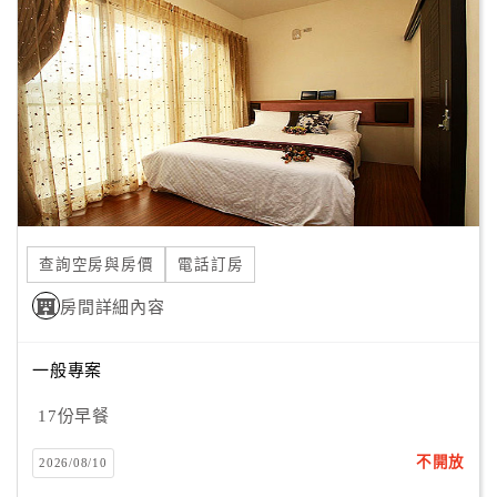
顧
客
滿
意
度
訂
單
查詢空房與房價
電話訂房
管
理
房間詳細內容
一般專案
會
員
17份早餐
帳
戶
不開放
2026/08/10