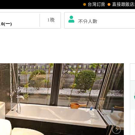
台灣訂房
直接跟飯店
1
晚
10(一)