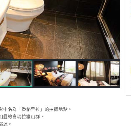
電影中名為「香格里拉」的拍攝地點。
相疊的喜瑪拉雅山群，
桃源。