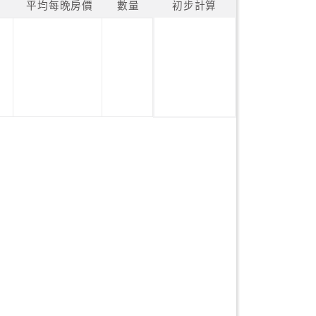
平均每晚房價
數量
初步計算