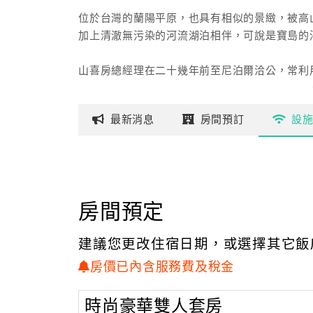
位於台灣的蘭陽平原，也具有相似的景緻，被高
加上清澈無污染的河流湖泊相伴，可說是寶島的
山喜房總經理在二十幾年前至尼泊爾洽公，常利用空
對當地的自然美景感到震撼，同時，當地的人保
最新
消息
房間
預訂
設
因為喜歡與大自然相伴，故山喜房投資數千萬資金
期許能將Pokara的意境，跟宜蘭的好山好水做
房間預定
建議您更改住宿日期，或選擇其它飯
房價已內含服務費及稅金
時尚豪華雙人套房