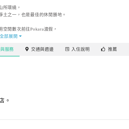
山所環繞，
淨土之一，也是最佳的休閒勝地。
閒數次前往Pokara渡假，
護大自然的意識和堅持，也令其留下深刻的印象。
全部展開
施
與服務
交通
與週邊
入住
說明
推薦
在宜蘭礁溪成立Pokara（波卡拉）渡假會館，
連結，與更多的朋友分享。
店。