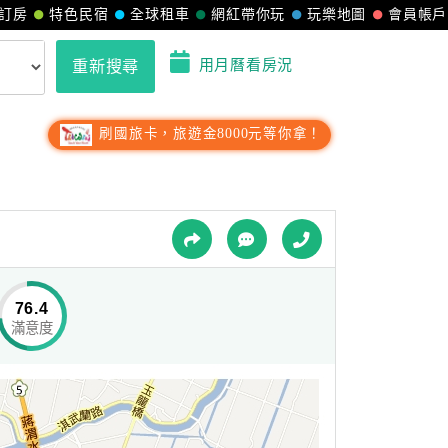
訂房
特色民宿
全球租車
網紅帶你玩
玩樂地圖
會員帳戶
用月曆看房況
重新搜尋
刷國旅卡，旅遊金8000元等你拿！
76.4
滿意度