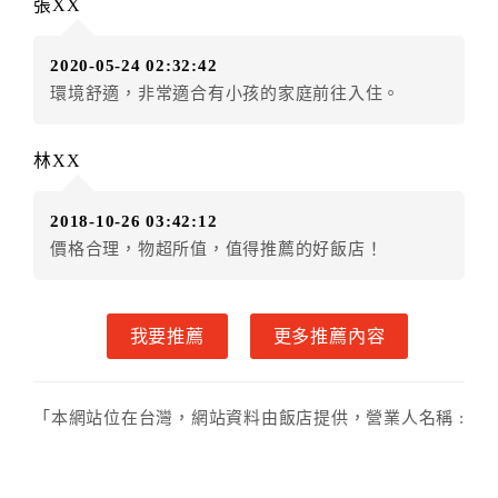
張XX
額3個月
限原訂飯店），異動完成後不得辦理取消退款。
（提出申辦日為保留起算日）
2020-05-24 02:32:42
．訂房者使用「保留住宿金額」時，請注意！為避免飯
環境舒適，非常適合有小孩的家庭前往入住。
店客滿，敬請及早計畫，如逾時未提出申辦，視同無條
件放棄訂單（住宿權益）。 （限原訂飯店使用）
．每筆訂單異動限定乙次，限原訂飯店，異動完成後不
林XX
得辦理取消退款。
．訂單異動後，訂單費用總計大於原訂單費用總計時，
2018-10-26 03:42:12
訂房者應補足差額。 限原訂飯店
價格合理，物超所值，值得推薦的好飯店！
．訂單異動後，訂單費用總計小於原訂單費用總計時，
訂房者不得要求退其差額。限原訂飯店
六、取消訂單
我要推薦
更多推薦內容
訂房者因故取消訂單辦理退款，依下列標準申辦：
◎住房日7天前辦理者，訂單費用扣除總計0%為手續費
「本網站位在台灣，網站資料由飯店提供，營業人名稱 :
◎住房日4天前辦理者，訂單費用扣除總計25%為手續費
奇檬子民宿，統一編號 : 無」
◎住房日1天前辦理者，訂單費用扣除總計45%為手續費
◎住房日當日辦理者，訂單費用扣除總計100%為手續費