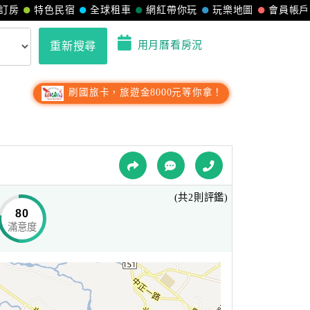
訂房
特色民宿
全球租車
網紅帶你玩
玩樂地圖
會員帳戶
用月曆看房況
重新搜尋
刷國旅卡，旅遊金8000元等你拿！
(共2則評鑑)
80
滿意度