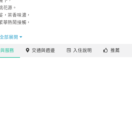
麓下，
桃花源。
娑，茶香味濃，
繁華熱鬧接觸，
。
全部展開
施
與服務
交通
與週邊
入住
說明
推薦
有資源轉型為一民宿，
型態產業型態的好場所。
式的昆蟲；
斯文豪氏攀木蜥蜴、石龍子。
都希氏赤蛙、白頷樹蛙、
著悅耳的交響樂曲。
點，並介紹當地的各個景點。
全提供旅客使用，