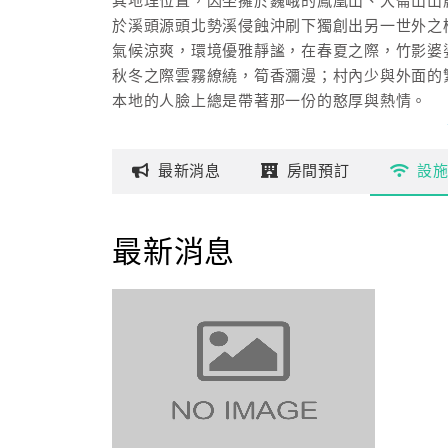
其地理位置，因坐擁於巍峨的鳳凰山、大崙山山
於溪頭源頭北勢溪侵蝕沖刷下獨創出另一世外之
氣候涼爽，環境優雅靜謐，在春夏之際，竹影婆
秋冬之際雲霧繚繞，筍香瀰漫；村內少與外面的
本地的人臉上總是帶著那一份的憨厚與熱情。
也因這份的質樸而贏得「全國最美社區」之美名
最新
消息
房間
預訂
設
「鋐洋民宿」坐擁於好山好水的環境中，利用現
提供遊客工作之餘消除身心疲憊且體驗不同社區
園區內有千坪綠地，有機蔬菜種植區，夜間有各
最新消息
螢火蟲、獨角仙、星天牛、大象鼻蟲、金龜子、
蛙類有黑蒙西氏小雨蛙、澤蛙、貢德氏赤蛙、拉
日本樹蛙、面天樹蛙等，及螽蟴，在星空下共譜
飯後可免費品嘗一泡本地最有名的凍頂烏龍茶，
還可以請民宿主人為你們提供具有本地特色的夜
讓你除去平日的疲勞跟壓力，「鋐洋民宿」可完
隨時歡迎你們的到訪。