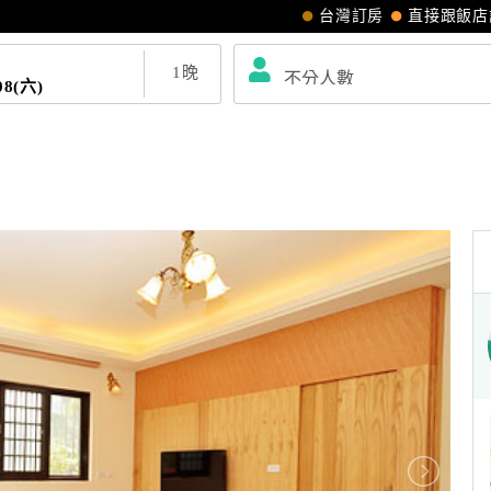
台灣訂房
直接跟飯店
1
晚
08(六)