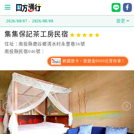
2026/08/07 - 2026/08/08
變更
四
集集保記茶工房民宿
方
通
住址：南投縣鹿谷鄉清水村永豐巷36號
行
南投縣民宿046號｜
訂
刷國旅卡，旅遊金8000元等你拿！
房
台
灣
訂
房
直