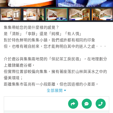
接
跟
飯
店
訂
集集帶給您的是什麼樣的感覺？
房
是「清新」「寧靜」還是「純樸」「有人情」
HOT
對於特色鮮明的集集小鎮，我們或許都有相同的印象
但，也唯有親自前來，您才能夠明白其中的迷人之處．．．
特
介於鹿谷與集集兩地間的「保記茶工房民宿」，在地理劃分
色
上雖隸屬鹿谷鄉，
民
但實際位置卻較偏向集集，擁有著座落於山林與溪水之中的
宿
優美環境；
距離集集市區尚有一小段距離，但也因這樣的小差距，
才得以呈現這般的寧靜閒逸，雖然小離了熱鬧地區，
全部展開
全
但您卻也能在「保記茶工房民宿」玩出不同樂趣。
球
「保記茶工房民宿」為了能強調出所在位置的優勢，
租
車
利用佔著地理環境之便，民宿主人還特別精心規劃了一番，