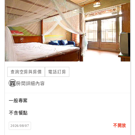
「保記茶工房民宿」的清閒和恬淡，絕對讓您一次就愛上。
顧
客
滿
意
度
訂
單
查詢空房與房價
電話訂房
管
理
房間詳細內容
一般專案
會
員
不含餐點
帳
戶
不開放
2026/08/07