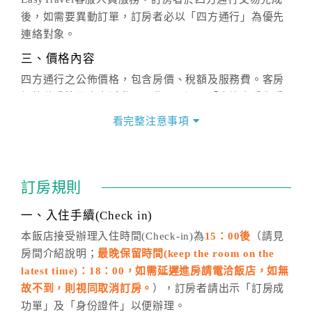
後，如需要異動訂單，訂房者必以「四方通行」為優先
連絡對象。
三、價格內容
四方通行之公佈價格，包含房價、稅額及服務費。客房
價格隨季節及人文活動而異動，以選項「查詢空房與房
價」之當日價格為標準。
看完整注意事項
四、訂單異動
訂房成功後，訂房者如需異動內容，須於住房前在四方
通行「客服聯絡單」提出申辦，四方通行
恕不接受以電
訂房規則
話方式異動
訂單。
※非客服時間之申辦異動，皆為次日計算及辦理。
一、入住手續(Check in)
五、客服時間
本飯店接受辦理入住時間(Check-in)為
15：00後
（請見
房間介紹說明；
最晚保留時間(keep the room on the
週一至週日，上午9:00～晚上6:00
latest time)：18：00，如需延遲進房請電洽飯店，如無
六、聯絡方式
故不到，則視同取消訂房。
），訂房者請出示「訂房成
週一至週日：
客服聯絡單
、
LINE@
、電話：
功單」及「身份證件」以便辦理。