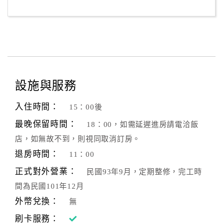
客
服
聯
絡
單
設施與服務
Line
入住時間：
15：00後
線
最晚保留時間：
18：00，如需延遲進房請電洽飯
上
客
店，如無故不到，則視同取消訂房。
服
退房時間：
11：00
正式對外營業：
民國93年9月，定期整修，完工時
紅
間為民國101年12月
利
外幣兌換：
無
查
刷卡服務：
詢