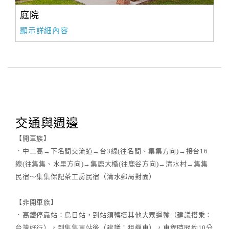
庭院
顯示詳細內容
交通與週邊
【開車族】
．中二高→下名間交流道→台3線(往名間、集集方向)→接台16
線(往集集、水里方向)→集鹿大橋(往鹿谷方向)→清水村→集集
民宿～集集保記茶工房民宿（清水郵局對面）
【非開車族】
．高鐵停靠站：烏日站，到站須轉搭其他大眾運輸（建議搭乘：
台灣好行），到集集車站後（建議：租機車），車程時間約10分