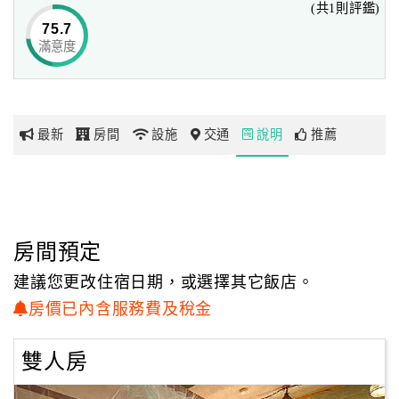
(共1則評鑑)
打造出宛如花園般卻又充滿鄉村風情的民宿面貌。
75.7
滿意度
網
「保記茶工房民宿」僅提供雙人之房型，房間數雖不多，
紅
但您卻可從房間的設計想法中，看見有別於當地民宿的不同
帶
特色，
你
房內牆壁上大膽的鋪上了最原始的水泥色，再結合顏色鮮明
最新
房間
設施
交通
說明
推薦
玩
的主題彩繪，
來表現出集集獨特的風情特色，呈現出很樸實卻又是最搶眼
的居住空間，
玩
想體驗置身於詩意與童趣之間的微妙氛圍嗎？
樂
「保記茶工房民宿」值得您前來一探究竟。
地
房間預定
圖
從事製茶業30多年的民宿主人，本身就如同集集予人的感覺
建議您更改住宿日期，或選擇其它飯店。
一樣，
顧
房價已內含服務費及稅金
十足的親切熱情，無論是好友或住客，
客
只要是進了「保記茶工房民宿」的朋友，他都會獻上相同的
服
雙人房
款待，
務
當然品嚐好茶就更是少不了的基本招待。