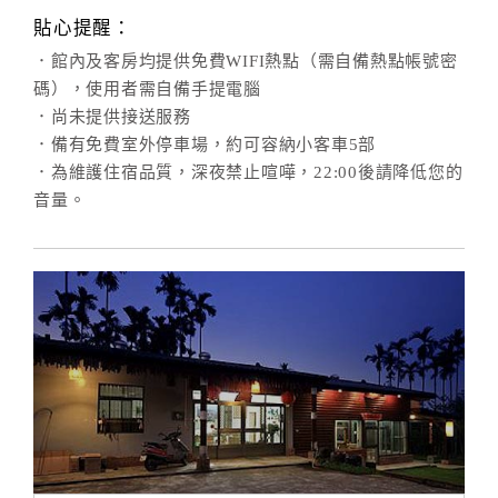
合
貼心提醒：
作
．館內及客房均提供免費WIFI熱點（需自備熱點帳號密
提
碼），使用者需自備手提電腦
案
．尚未提供接送服務
．備有免費室外停車場，約可容納小客車5部
．為維護住宿品質，深夜禁止喧嘩，22:00後請降低您的
飯
音量。
店
合
作
廠
商
合
作