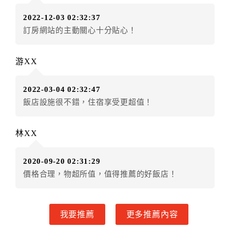
房者應補足差額。（限原訂飯店）
2022-12-03 02:32:37
訂單異動後，訂單費用總計小於原訂單費用總計時，訂
訂房網站的主動關心十分貼心！
房者不得要求退其差額。（限原訂飯店）
五、保留住宿權益(保留住房)
游XX
．訂房者因故辦理訂單異動，本飯店可接受
保留住宿金
額3個月
限原訂飯店），異動完成後不得辦理取消退款。
2022-03-04 02:32:47
（提出申辦日為保留起算日）
飯店設施很不錯，住宿享受更超值！
．訂房者使用「保留住宿金額」時，請注意！為避免飯
店客滿，敬請及早計畫，如逾時未提出申辦，視同無條
件放棄訂單（住宿權益）。 （限原訂飯店使用）
林XX
．每筆訂單異動限定乙次，限原訂飯店，異動完成後不
得辦理取消退款。
2020-09-20 02:31:29
．訂單異動後，訂單費用總計大於原訂單費用總計時，
價格合理，物超所值，值得推薦的好飯店！
訂房者應補足差額。 限原訂飯店
．訂單異動後，訂單費用總計小於原訂單費用總計時，
訂房者不得要求退其差額。限原訂飯店
我要推薦
更多推薦內容
六、取消訂單