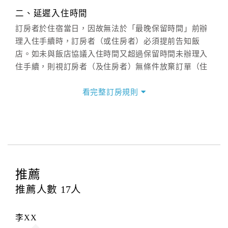
(07)9682715 。
二、延遲入住時間
訂房者於住宿當日，因故無法於「最晚保留時間」前辦
理入住手續時，訂房者（或住房者）必須提前告知飯
店。如未與飯店協議入住時間又超過保留時間未辦理入
住手續，則視訂房者（及住房者）無條件放棄訂單（住
宿權益）。
看完整訂房規則
三、退房手續(Check out)
本飯店退房時間(Check-out)為 （
11：00
），訂房者與
飯店之其他交易﹝如續住、加床、餐費、小費、電話
費...等﹞所發生之費用，必須與飯店現場結清。
四、訂單異動
訂房者應於
入住前4日
（不含入住當日）提出申辦，如未
推薦
提出申辦不得異動訂單。
推薦人數
17
人
每筆訂單異動限定
乙
次，限原訂飯店，異動完成後不得
辦理取消退款。
李XX
訂單異動後，訂單費用總計大於原訂單費用總計時，訂