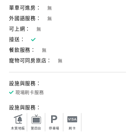
單車可進房：
無
外國語服務：
無
訂
房
可上網：
無
Q&A
接送：
餐飲服務：
無
國
寵物可同房旅店：
無
旅
卡
訂
設施與服務：
房
現場刷卡服務
請
設施與服務：
款
收
據
木質地板
第四台
停車場
刷卡