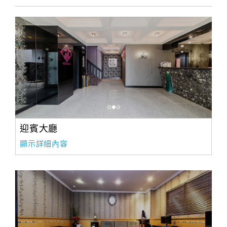
合
作
提
案
飯
店
合
作
迎賓大廳
顯示詳細內容
廠
商
合
作