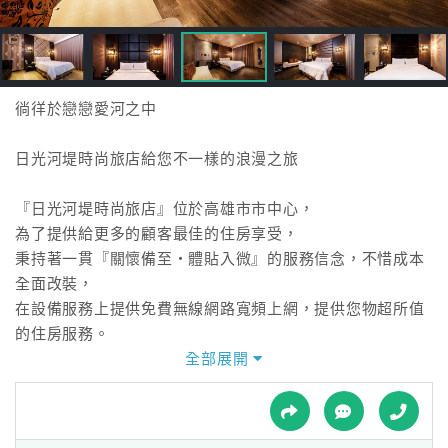
接
跟
飯
店
訂
徜徉於戀戀愛河之中
房
HOT
日光河堤時尚旅店給您不一樣的浪漫之旅
『日光河堤時尚旅店』位於高雄市市中心，
特
為了提供給更多的顧客最佳的住房享受，
色
秉持著一貫『關懷備至‧體貼入微』的服務信念，不惜成本
民
全面改裝，
宿
在設備服務上提供免費無線網路寬頻上網，提供您物超所值
的住房服務。
全部展開
全
『日光河堤時尚旅店』臨近愛河河畔、西子灣、萬壽山風景
球
區、緊靠漢神百貨商圈、
租
車
歷史博物館、城市光廊、大立伊勢丹(精品館)、新崛江商圈