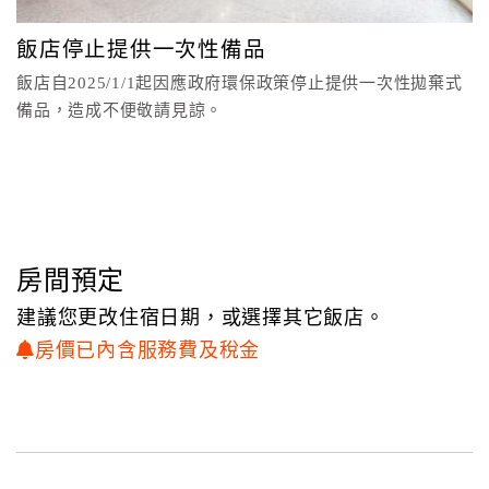
顧
飯店停止提供一次性備品
客
飯店自2025/1/1起因應政府環保政策停止提供一次性拋棄式
滿
備品，造成不便敬請見諒。
意
度
訂
單
管
房間預定
理
建議您更改住宿日期，或選擇其它飯店。
房價已內含服務費及稅金
會
員
帳
戶