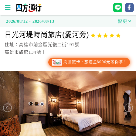
2026/08/12 - 2026/08/13
變更
四
日光河堤時尚旅店(愛河旁)
方
通
住址：高雄市前金區光復二街191號
行
高雄市旅館134號｜
訂
刷國旅卡，旅遊金8000元等你拿！
房
台
灣
訂
房
直