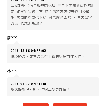
房者不得要求退其差額。（限原訂飯店）
這家旅館最適合那些想休息 完全不要看到窗外的朋
五、保留住宿權益(保留住房)
友 雖然無景觀可言 然而卻非常方便去愛河邊散
．訂房者因故辦理訂單異動，本飯店可接受
保留住宿金
步 房間的空間也不錯 可惜燈光太暗 不看書寫字
額12個月
限原訂飯店），異動完成後不得辦理取消退
的話 也就無所謂了
款。（提出申辦日為保留起算日）
．訂房者使用「保留住宿金額」時，請注意！為避免飯
廖XX
店客滿，敬請及早計畫，如逾時未提出申辦，視同無條
件放棄訂單（住宿權益）。 （限原訂飯店使用）
2018-12-16 04:33:02
．每筆訂單異動限定乙次，限原訂飯店，異動完成後不
環境舒適，非常適合有小孩的家庭前往入住。
得辦理取消退款。
．訂單異動後，訂單費用總計大於原訂單費用總計時，
訂房者應補足差額。 限原訂飯店
林XX
．訂單異動後，訂單費用總計小於原訂單費用總計時，
訂房者不得要求退其差額。限原訂飯店
2018-04-07 07:31:48
六、取消訂單
飯店設施很不錯，住宿享受更超值！
訂房者因故取消訂單辦理退款，依下列標準申辦：
◎住房日3天前辦理者，訂單費用扣除總計0%為手續費