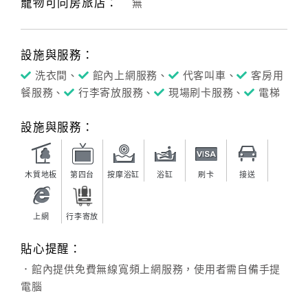
寵物可同房旅店：
無
訂
設施與服務：
房
洗衣間、
館內上網服務、
代客叫車、
客房用
Q&A
餐服務、
行李寄放服務、
現場刷卡服務、
電梯
國
設施與服務：
旅
卡
訂
木質地板
第四台
按摩浴缸
浴缸
刷卡
接送
房
上網
行李寄放
請
貼心提醒：
款
．館內提供免費無線寬頻上網服務，使用者需自備手提
收
電腦
據