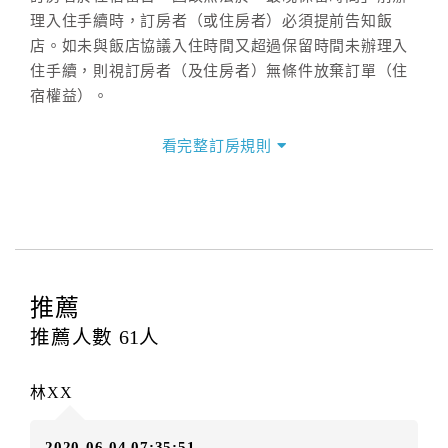
理入住手續時，訂房者（或住房者）必須提前告知飯
店。如未與飯店協議入住時間又超過保留時間未辦理入
住手續，則視訂房者（及住房者）無條件放棄訂單（住
宿權益）。
三、退房手續(Check out)
看完整訂房規則
本飯店退房時間(Check-out)為 （
中午12：00前
），訂
房者與飯店之其他交易﹝如續住、加床、餐費、小費、
電話費...等﹞所發生之費用，必須與飯店現場結清。
四、訂單異動
訂房者應於
入住前2日
（不含入住當日）提出申辦，如未
提出申辦不得異動訂單。
推薦
每筆訂單異動限定
乙
次，限原訂飯店，異動完成後不得
推薦人數
61
人
辦理取消退款。
訂單異動後，訂單費用總計大於原訂單費用總計時，訂
林XX
房者應補足差額。（限原訂飯店）
訂單異動後，訂單費用總計小於原訂單費用總計時，訂
2020-06-04 07:35:51