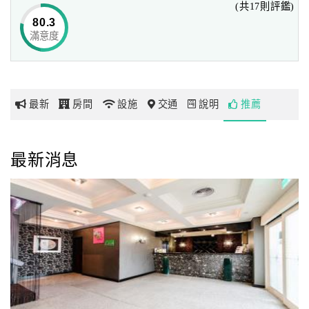
(共17則評鑑)
等等…
80.3
是您旅遊、約會、商務最佳選擇喔。
滿意度
網
紅
帶
你
最新
房間
設施
交通
說明
推薦
玩
玩
最新消息
樂
地
圖
顧
客
服
務