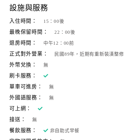
設施與服務
客
服
入住時間：
15：00後
聯
最晚保留時間：
22：00後
絡
單
退房時間：
中午12：00前
正式對外營業：
民國89年，近期有重新裝潢整修
Line
外幣兌換：
無
線
刷卡服務：
上
單車可進房：
客
無
服
外國語服務：
無
可上網：
紅
接送：
無
利
餐飲服務：
非自助式早餐
查
詢