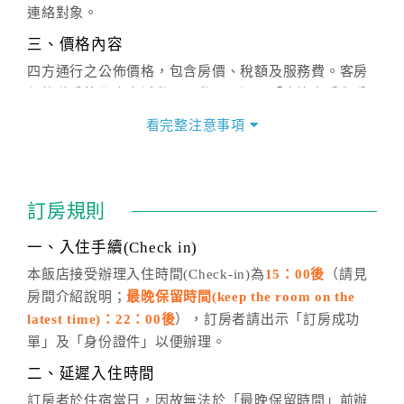
連絡對象。
三、價格內容
四方通行之公佈價格，包含房價、稅額及服務費。客房
價格隨季節及人文活動而異動，以選項「查詢空房與房
價」之當日價格為標準。
看完整注意事項
四、訂單異動
訂房成功後，訂房者如需異動內容，須於住房前在四方
通行「客服聯絡單」提出申辦，四方通行
恕不接受以電
訂房規則
話方式異動
訂單。
※非客服時間之申辦異動，皆為次日計算及辦理。
一、入住手續(Check in)
五、客服時間
本飯店接受辦理入住時間(Check-in)為
15：00後
（請見
房間介紹說明；
最晚保留時間(keep the room on the
週一至週日，上午9:00～晚上6:00
latest time)：22：00後
），訂房者請出示「訂房成功
六、聯絡方式
單」及「身份證件」以便辦理。
週一至週日：
客服聯絡單
、
LINE@
、電話：
二、延遲入住時間
(07)9682715 。
訂房者於住宿當日，因故無法於「最晚保留時間」前辦