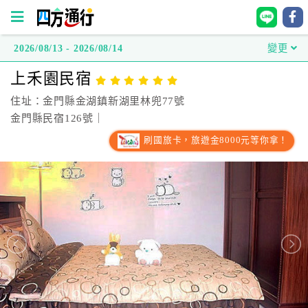
2026/08/13 - 2026/08/14
變更
四
上禾園民宿
方
通
住址：金門縣金湖鎮新湖里林兜77號
行
金門縣民宿126號｜
訂
刷國旅卡，旅遊金8000元等你拿！
房
台
灣
訂
房
直