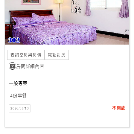
旅
伴
計
劃
商
品
查詢空房與房價
電話訂房
宣
傳
房間詳細內容
一般專案
4份早餐
不開放
2026/08/13