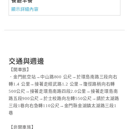
餐廳早餐
顯示詳細內容
交通與週邊
【開車族】
．金門航空站→中山路800 公尺→於環島南路三段向右
轉1.4 公里→接著走經武路1.2 公里→瓊徑路稍向右轉
500公尺→接著走環島南路四段2.0公里→接著走環島南
路五段900公尺→於士校路向左轉550公尺→請於太湖路
三段1巷向右急轉110公尺→金門縣金湖鎮太湖路三段1
巷
【非開車族】