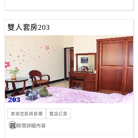
客
服
雙人套房203
聯
絡
單
Line
線
上
客
服
查詢空房與房價
電話訂房
紅
利
房間詳細內容
查
詢