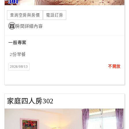
合
作
查詢空房與房價
電話訂房
提
房間詳細內容
案
一般專案
飯
店
2份早餐
合
不開放
2026/08/13
作
廠
商
家庭四人房302
合
作