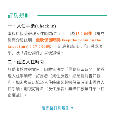
訂房成功後，訂房者如需異動內容，須於住房前在四方
通行「客服聯絡單」提出申辦，四方通行
恕不接受以電
訂房規則
話方式異動
訂單。
※非客服時間之申辦異動，皆為次日計算及辦理。
一、入住手續(Check in)
五、客服時間
本飯店接受辦理入住時間(Check-in)為
15：00後
（請見
房間介紹說明；
最晚保留時間(keep the room on the
週一至週日，上午9:00～晚上6:00
latest time)：17：00前
），訂房者請出示「訂房成功
六、聯絡方式
單」及「身份證件」以便辦理。
週一至週日：
客服聯絡單
、
LINE@
、電話：
二、延遲入住時間
(07)9682715 。
訂房者於住宿當日，因故無法於「最晚保留時間」前辦
理入住手續時，訂房者（或住房者）必須提前告知飯
店。如未與飯店協議入住時間又超過保留時間未辦理入
住手續，則視訂房者（及住房者）無條件放棄訂單（住
宿權益）。
三、退房手續(Check out)
看完整訂房規則
本飯店退房時間(Check-out)為 （
中午12：00之前
），