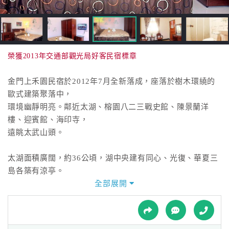
接
跟
飯
店
訂
榮獲2013年交通部觀光局好客民宿標章
房
HOT
金門上禾園民宿於2012年7月全新落成，座落於樹木環繞的
歐式建築聚落中，
環境幽靜明亮。鄰近太湖、榕園八二三戰史館、陳景蘭洋
特
樓、迎賓館、海印寺，
色
遠眺太武山頭。
民
宿
太湖面積廣闊，約36公頃，湖中央建有同心、光復、華夏三
島各築有涼亭。
置身上禾園民宿，可以坐擁湖光山水，如此閒情雅緻在明媚
全部展開
全
勝景之中。
球
租
車
「上禾園」意涵上好的園地，主人待人溫暖親切，