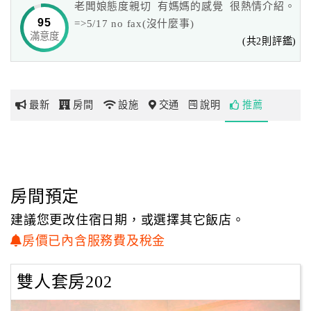
老闆娘態度親切 有媽媽的感覺 很熱情介紹。
以自己使用的角度思考選用民宿設備用品。民宿以此為名，
95
=>5/17 no fax(沒什麼事)
是為了帶給來金門的遊客們，
滿意度
網
(共2則評鑑)
給自己、家人或好友共同分享的空間，感受溫馨舒適，擁有
紅
自在的住宿享受。
帶
你
民宿週邊環境幽靜明亮，室內空間寬敞舒適，使用黃花梨
最新
房間
設施
交通
說明
推薦
玩
木、樟木、玉桂木等家具，
以原木的淡雅清香，歡迎您來到上禾園體驗上好品質的住宿
感受。
玩
樂
地
房間預定
圖
建議您更改住宿日期，或選擇其它飯店。
顧
房價已內含服務費及稅金
客
服
雙人套房202
務