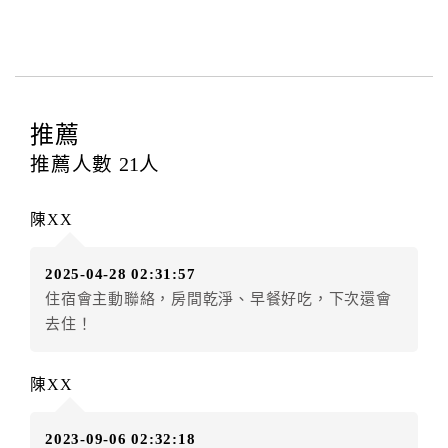
訂房者與飯店之其他交易﹝如續住、加床、餐費、小
費、電話費...等﹞所發生之費用，必須與飯店現場結
清。
四、訂單異動
訂房者應於
入住前2日
（不含入住當日）提出申辦，如未
推薦
提出申辦不得異動訂單。
推薦人數
21
人
每筆訂單異動限定
乙
次，限原訂飯店，異動完成後不得
辦理取消退款。
陳XX
訂單異動後，訂單費用總計大於原訂單費用總計時，訂
房者應補足差額。（限原訂飯店）
2025-04-28 02:31:57
訂單異動後，訂單費用總計小於原訂單費用總計時，訂
住宿會主動聯絡，房間乾淨、早餐好吃，下次還會
房者不得要求退其差額。（限原訂飯店）
去住！
五、保留住宿權益(保留住房)
．訂房者因故辦理訂單異動，本飯店可接受
保留住宿金
陳XX
額3個月
限原訂飯店），異動完成後不得辦理取消退款。
（提出申辦日為保留起算日）
2023-09-06 02:32:18
．訂房者使用「保留住宿金額」時，請注意！為避免飯