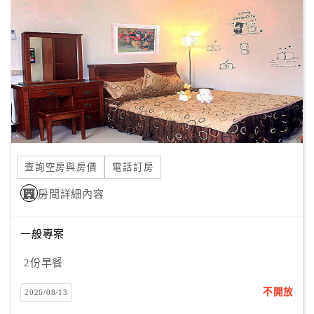
顧
客
滿
意
度
訂
單
查詢空房與房價
電話訂房
管
理
房間詳細內容
一般專案
會
員
2份早餐
帳
戶
不開放
2026/08/13