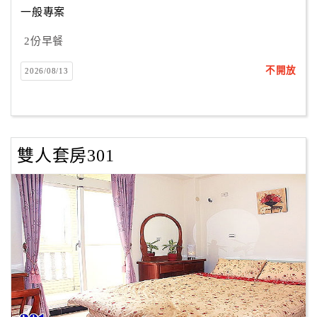
一般專案
2份早餐
訂
房
不開放
2026/08/13
Q&A
國
旅
雙人套房301
卡
訂
房
請
款
收
據