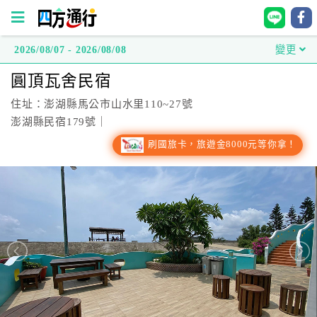
2026/08/07 - 2026/08/08
變更
四
圓頂瓦舍民宿
方
通
住址：澎湖縣馬公市山水里110~27號
行
澎湖縣民宿179號｜
訂
刷國旅卡，旅遊金8000元等你拿！
房
台
灣
訂
房
直