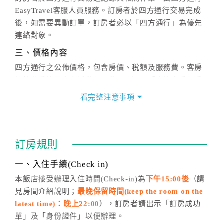
EasyTravel客服人員服務。訂房者於四方通行交易完成
後，如需要異動訂單，訂房者必以「四方通行」為優先
連絡對象。
三、價格內容
四方通行之公佈價格，包含房價、稅額及服務費。客房
價格隨季節及人文活動而異動，以選項「查詢空房與房
價」之當日價格為標準。
看完整注意事項
四、訂單異動
訂房成功後，訂房者如需異動內容，須於住房前在四方
通行「客服聯絡單」提出申辦，四方通行
恕不接受以電
訂房規則
話方式異動
訂單。
※非客服時間之申辦異動，皆為次日計算及辦理。
一、入住手續(Check in)
五、客服時間
本飯店接受辦理入住時間(Check-in)為
下午15:00後
（請
見房間介紹說明；
最晚保留時間(keep the room on the
週一至週日，上午9:00～晚上6:00
latest time)：晚上22:00
），訂房者請出示「訂房成功
六、聯絡方式
單」及「身份證件」以便辦理。