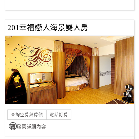
客
服
201幸福戀人海景雙人房
聯
絡
單
Line
線
上
客
服
查詢空房與房價
電話訂房
紅
利
房間詳細內容
查
詢