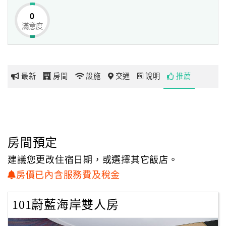
0
＃
飯店備有膠鞋，手套，掏沙小玩具，衝浪趴板，嬰兒澡
滿意度
網
盆，免費使用，退房當天依然可以使用噢！
紅
帶
你
最新
房間
設施
交通
說明
推薦
玩
玩
樂
地
房間預定
圖
建議您更改住宿日期，或選擇其它飯店。
顧
房價已內含服務費及稅金
客
服
101蔚藍海岸雙人房
務