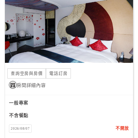
顧
客
滿
意
度
訂
單
查詢空房與房價
電話訂房
管
理
房間詳細內容
一般專案
會
員
不含餐點
帳
戶
不開放
2026/08/07