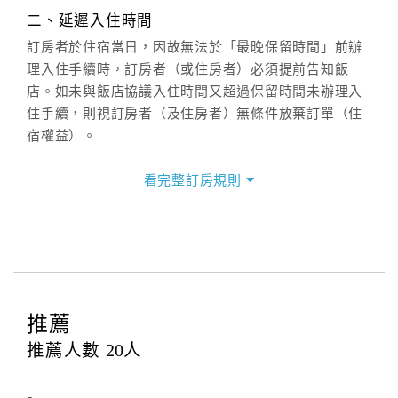
週一至週日：
客服聯絡單
、
LINE@
、電話：
二、延遲入住時間
(07)9682715 。
訂房者於住宿當日，因故無法於「最晚保留時間」前辦
理入住手續時，訂房者（或住房者）必須提前告知飯
店。如未與飯店協議入住時間又超過保留時間未辦理入
住手續，則視訂房者（及住房者）無條件放棄訂單（住
宿權益）。
三、退房手續(Check out)
看完整訂房規則
本飯店退房時間(Check-out)為 （
上午11:00前
），訂房
者與飯店之其他交易﹝如續住、加床、餐費、小費、電
話費...等﹞所發生之費用，必須與飯店現場結清。
四、訂單異動
訂房者應於
入住前15日
（不含入住當日）提出申辦，如
未提出申辦不得異動訂單。
推薦
每筆訂單異動限定
乙
次，限原訂飯店，異動完成後不得
推薦人數
20
人
辦理取消退款。
訂單異動後，訂單費用總計大於原訂單費用總計時，訂