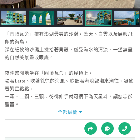
接
跟
飯
店
訂
「圓頂瓦舍」擁有澎湖最美的沙灘，藍天、白雲以及展翅飛
房
翔的海鳥，
HOT
踩在細軟的沙灘上撿拾著貝殼，感受海水的清涼，一望無盡
的自然美景盡收眼底。
特
夜晚悠閒地坐在「圓頂瓦舍」的屋頂上，
色
喝著Latte、吹著徐徐的海風、聆聽著海浪聲潮來潮往、凝望
民
著繁星點點，
宿
一顆、二顆、三顆…彷彿伸手就可摘下滿天星斗，讓您忘卻
塵囂。
全部展開
全
無敵海景、坐擁山水、樂活鄉村、簡單生活，
球
想要體驗自然美景與優質的民宿，「圓頂瓦舍」是您最好的
租
車
選擇。