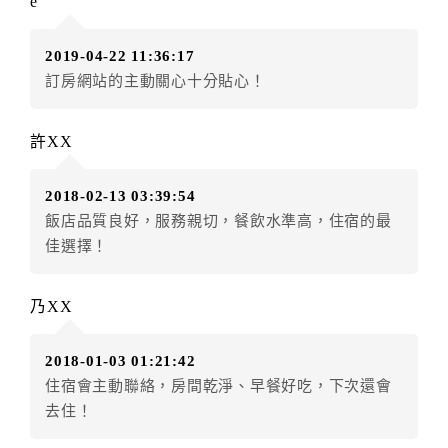
e
房者應補足差額。（限原訂飯店）
訂單異動後，訂單費用總計小於原訂單費用總計時，訂
2019-04-22 11:36:17
房者不得要求退其差額。（限原訂飯店）
訂房網站的主動關心十分貼心！
五、保留住宿權益(保留住房)
．訂房者因故辦理訂單異動，本飯店可接受
保留住宿金
許XX
額6個月
限原訂飯店），異動完成後不得辦理取消退款。
（提出申辦日為保留起算日）
2018-02-13 03:39:54
．訂房者使用「保留住宿金額」時，請注意！為避免飯
飯店品質良好，服務親切，餐飲水準高，住宿的最
店客滿，敬請及早計畫，如逾時未提出申辦，視同無條
佳選擇！
件放棄訂單（住宿權益）。 （限原訂飯店使用）
．每筆訂單異動限定乙次，限原訂飯店，異動完成後不
得辦理取消退款。
乃XX
．訂單異動後，訂單費用總計大於原訂單費用總計時，
訂房者應補足差額。 限原訂飯店
2018-01-03 01:21:42
．訂單異動後，訂單費用總計小於原訂單費用總計時，
住宿會主動聯絡，房間乾淨、早餐好吃，下次還會
訂房者不得要求退其差額。限原訂飯店
去住！
六、取消訂單