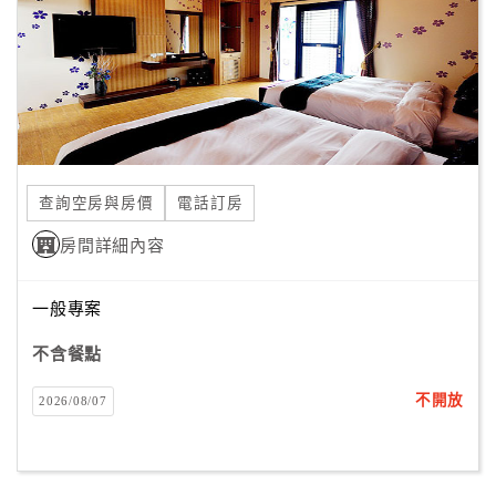
旅
伴
計
劃
商
品
查詢空房與房價
電話訂房
宣
傳
房間詳細內容
一般專案
不含餐點
不開放
2026/08/07