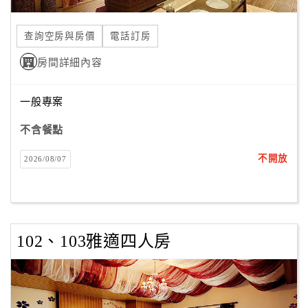
合
作
查詢空房與房價
電話訂房
提
房間詳細內容
案
一般專案
飯
店
不含餐點
合
不開放
2026/08/07
作
廠
商
102、103雅適四人房
合
作