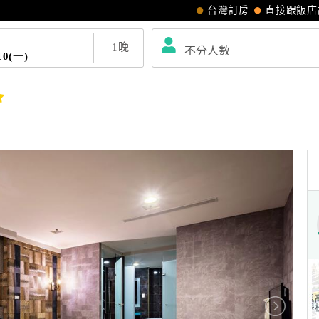
台灣訂房
直接跟飯店
1
晚
10(一)