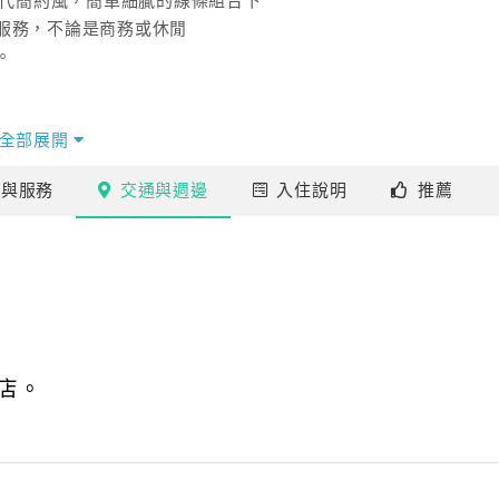
計採現代簡約風，簡單細膩的線條組合下
服務，不論是商務或休閒
。
全部展開
施
與服務
交通
與週邊
入住
說明
推薦
店。