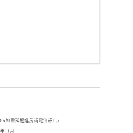
:30(如需延遲進房請電洽飯店)
2年11月