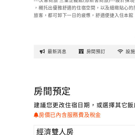
---沃客商旅 三重正義館(原新舍商旅)---設
，襯托出優雅舒適的住宿空間，以及細緻貼心的
旅客，都可卸下一日的疲憊，舒適便捷入住本館
最新
消息
房間
預訂
設
房間預定
建議您更改住宿日期，或選擇其它飯
房價已內含服務費及稅金
經濟雙人房