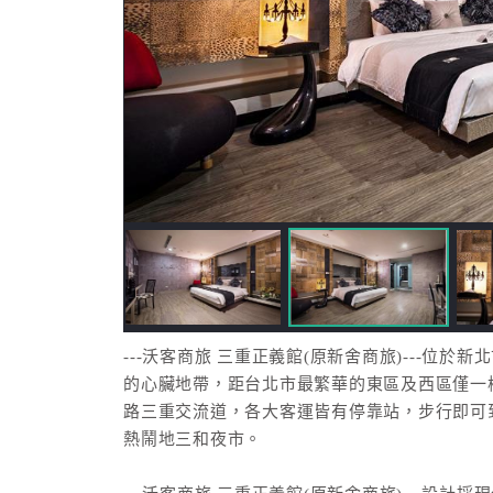
---沃客商旅 三重正義館(原新舍商旅)---位
的心臟地帶，距台北市最繁華的東區及西區僅一
路三重交流道，各大客運皆有停靠站，步行即可
熱鬧地三和夜市。