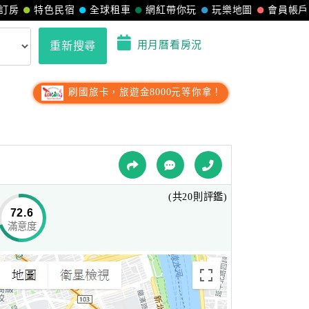
訂房
特色民宿
全球租車
網紅帶你玩
玩樂地圖
會員帳戶
用月曆看房況
重新搜尋
刷國旅卡，旅遊金8000元等你拿！
(共20則評鑑)
72.6
滿意度