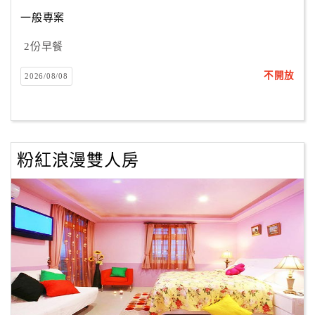
一般專案
客
服
2份早餐
聯
不開放
2026/08/08
絡
單
Line
粉紅浪漫雙人房
線
上
客
服
紅
利
查
詢