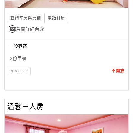
查詢空房與房價
電話訂房
訂
房
房間詳細內容
Q&A
一般專案
國
2份早餐
旅
卡
不開放
2026/08/08
訂
房
請
溫馨三人房
款
收
據