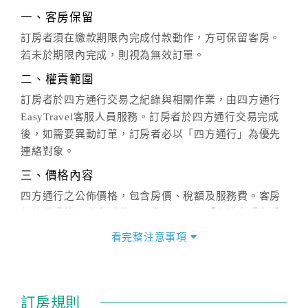
一、客房保留
訂房者須在繳款期限內完成付款動作，方可保留客房。
若未於期限內完成，則視為無效訂單。
二、權責範圍
訂房者於四方通行交易之紀錄與相關作業，由四方通行
EasyTravel客服人員服務。訂房者於四方通行交易完成
後，如需要異動訂單，訂房者必以「四方通行」為優先
連絡對象。
三、價格內容
四方通行之公佈價格，包含房價、稅額及服務費。客房
價格隨季節及人文活動而異動，以選項「查詢空房與房
價」之當日價格為標準。
看完整注意事項
四、訂單異動
訂房成功後，訂房者如需異動內容，須於住房前在四方
通行「客服聯絡單」提出申辦，四方通行
恕不接受以電
訂房規則