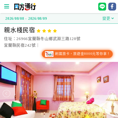
2026/08/08 - 2026/08/09
變更
四
親水棧民宿
方
通
住址：26966宜蘭縣冬山鄉武淵三路128號
行
宜蘭縣民宿242號｜
訂
刷國旅卡，旅遊金8000元等你拿！
房
台
灣
訂
房
直