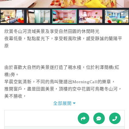
接
跟
飯
店
訂
欣賞冬山河流域美景及享受自然田園的休閒時光
房
夜幕低垂，點點星光下，享受輕風吹拂，感受靜謐的蘭陽平
HOT
原
特
由於喜歡大自然的美景遂打造了親水棧，位於利澤簡橋(紅
色
橋)旁。
民
早晨空氣清新，不同的鳥叫聲譜出MorningCall的樂章，
宿
推開窗戶，盡是田園美景，頂樓的空中花園可鳥瞰冬山河，
美不勝收，
朋友們直呼—可媲美歐洲的有名景點呢！
全部展開
全
球
租
車
傍晚時分，漫步河堤，偶有年輕人划船的身影，