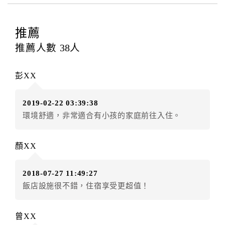
四、訂單異動
訂房者應於
入住前8日
（不含入住當日）提出申辦，如未
推薦
提出申辦不得異動訂單。
推薦人數
38
人
每筆訂單異動限定
乙
次，限原訂飯店，異動完成後不得
辦理取消退款。
彭XX
訂單異動後，訂單費用總計大於原訂單費用總計時，訂
房者應補足差額。（限原訂飯店）
2019-02-22 03:39:38
訂單異動後，訂單費用總計小於原訂單費用總計時，訂
環境舒適，非常適合有小孩的家庭前往入住。
房者不得要求退其差額。（限原訂飯店）
五、保留住宿權益(保留住房)
顏XX
．訂房者因故辦理訂單異動，本飯店可接受
保留住宿金
額6個月
限原訂飯店），異動完成後不得辦理取消退款。
2018-07-27 11:49:27
（提出申辦日為保留起算日）
飯店設施很不錯，住宿享受更超值！
．訂房者使用「保留住宿金額」時，請注意！為避免飯
店客滿，敬請及早計畫，如逾時未提出申辦，視同無條
件放棄訂單（住宿權益）。 （限原訂飯店使用）
曾XX