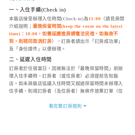
話方式異動
訂單。
※非客服時間之申辦異動，皆為次日計算及辦理。
一、入住手續(Check in)
五、客服時間
本飯店接受辦理入住時間(Check-in)為
15:00
（請見房間
介紹說明；
最晚保留時間(keep the room on the latest
週一至週日，上午9:00～晚上6:00
time)：18:00，如需延遲進房請電洽民宿，如無故不
六、聯絡方式
到，則視同取消訂房
），訂房者請出示「訂房成功單」
週一至週日：
客服聯絡單
、
LINE@
、電話：
及「身份證件」以便辦理。
(07)9682715 。
二、延遲入住時間
訂房者於住宿當日，因故無法於「最晚保留時間」前辦
理入住手續時，訂房者（或住房者）必須提前告知飯
店。如未與飯店協議入住時間又超過保留時間未辦理入
住手續，則視訂房者（及住房者）無條件放棄訂單（住
宿權益）。
看完整訂房規則
三、退房手續(Check out)
本飯店退房時間(Check-out)為 （
11:00
），訂房者與飯
店之其他交易﹝如續住、加床、餐費、小費、電話費...
等﹞所發生之費用，必須與飯店現場結清。