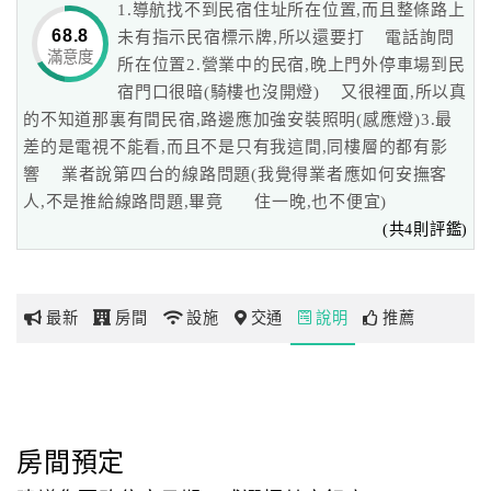
1.導航找不到民宿住址所在位置,而且整條路上
當微風輕吻臉頰和你打招呼時，那種感覺真幸福！
68.8
未有指示民宿標示牌,所以還要打 電話詢問
深深吸口氣…再用力吐口氣…，讓壓力一哄而散，
滿意度
網
所在位置2.營業中的民宿,晚上門外停車場到民
在這兒貪個寧靜的片刻，一定是您嚮往的好地方。
紅
宿門口很暗(騎樓也沒開燈) 又很裡面,所以真
願舒適與美景的親水棧與您共享，讓您得到美好的休息與回
帶
的不知道那裏有間民宿,路邊應加強安裝照明(感應燈)3.最
憶，再出發吧！
你
差的是電視不能看,而且不是只有我這間,同樓層的都有影
玩
響 業者說第四台的線路問題(我覺得業者應如何安撫客
人,不是推給線路問題,畢竟 住一晚,也不便宜)
(共4則評鑑)
玩
樂
地
最新
房間
設施
交通
說明
推薦
圖
顧
客
服
務
房間預定