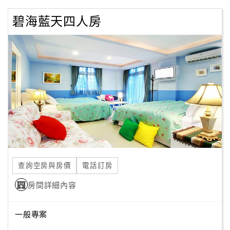
旅
伴
碧海藍天四人房
計
劃
商
品
宣
傳
查詢空房與房價
電話訂房
房間詳細內容
一般專案