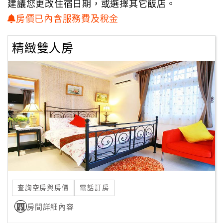
建議您更改住宿日期，或選擇其它飯店。
房價已內含服務費及稅金
顧
客
滿
精緻雙人房
意
度
訂
單
管
理
會
員
查詢空房與房價
電話訂房
帳
房間詳細內容
戶