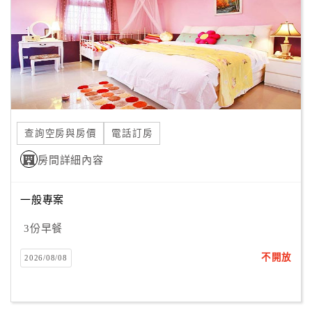
合
作
提
案
飯
店
查詢空房與房價
電話訂房
合
房間詳細內容
作
一般專案
廠
3份早餐
商
合
不開放
2026/08/08
作