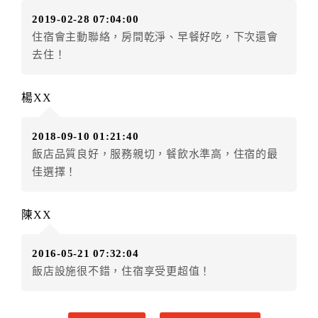
訂單異動後，訂單費用總計小於原訂單費用總計時，訂
2019-02-28 07:04:00
房者不得要求退其差額。（限原訂飯店）
住宿會主動聯絡，房間乾淨、早餐好吃，下次還會
五、保留住宿權益(保留住房)
去住！
．訂房者因故辦理訂單異動，本飯店可接受
保留住宿金
額3個月
限原訂飯店），異動完成後不得辦理取消退款。
楊XX
（提出申辦日為保留起算日）
．訂房者使用「保留住宿金額」時，請注意！為避免飯
2018-09-10 01:21:40
店客滿，敬請及早計畫，如逾時未提出申辦，視同無條
飯店品質良好，服務親切，餐飲水準高，住宿的最
件放棄訂單（住宿權益）。 （限原訂飯店使用）
佳選擇！
．每筆訂單異動限定乙次，限原訂飯店，異動完成後不
得辦理取消退款。
．訂單異動後，訂單費用總計大於原訂單費用總計時，
陳XX
訂房者應補足差額。 限原訂飯店
．訂單異動後，訂單費用總計小於原訂單費用總計時，
2016-05-21 07:32:04
訂房者不得要求退其差額。限原訂飯店
飯店設施很不錯，住宿享受更超值！
六、取消訂單
訂房者因故取消訂單辦理退款，依下列標準申辦：