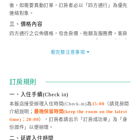
後，如需要異動訂單，訂房者必以「四方通行」為優先
連絡對象。
三、價格內容
四方通行之公佈價格，包含房價、稅額及服務費。客房
價格隨季節及人文活動而異動，以選項「查詢空房與房
價」之當日價格為標準。
看完整注意事項
四、訂單異動
訂房成功後，訂房者如需異動內容，須於住房前在四方
通行「客服聯絡單」提出申辦，四方通行
恕不接受以電
訂房規則
話方式異動
訂單。
※非客服時間之申辦異動，皆為次日計算及辦理。
一、入住手續(Check in)
五、客服時間
本飯店接受辦理入住時間(Check-in)為
15:00
（請見房間
介紹說明；
最晚保留時間(keep the room on the latest
週一至週日，上午9:00～晚上6:00
time)：20:00
），訂房者請出示「訂房成功單」及「身
六、聯絡方式
份證件」以便辦理。
週一至週日：
客服聯絡單
、
LINE@
、電話：
二、延遲入住時間