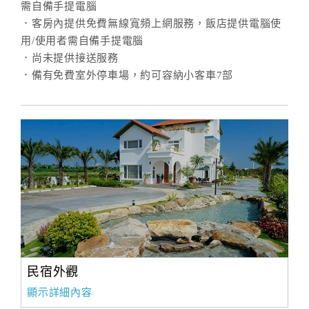
需自備手提電腦
．客房內提供免費無線寬頻上網服務，飯店提供電腦使
用/使用者需自備手提電腦
訂
．尚未提供接送服務
房
．備有免費室外停車場，約可容納小客車7部
Q&A
國
旅
卡
訂
房
請
款
民宿外觀
收
據
顯示詳細內容