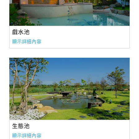
旅
伴
計
劃
戲水池
顯示詳細內容
商
品
宣
傳
生態池
顯示詳細內容