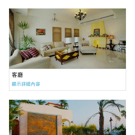
合
作
提
案
飯
店
合
作
客廳
顯示詳細內容
廠
商
合
作