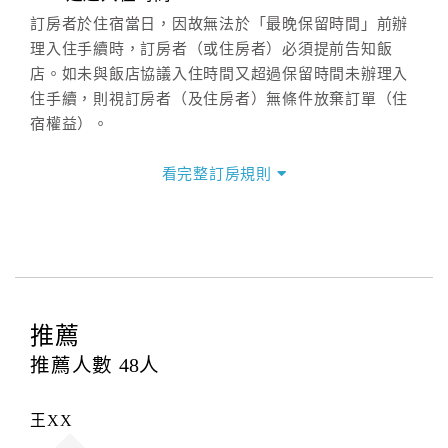
(07)9682715 。
訂房者於住宿當日，因故無法於「最晚保留時間」前辦
理入住手續時，訂房者（或住房者）必須提前告知飯
店。如未與飯店協議入住時間又超過保留時間未辦理入
住手續，則視訂房者（及住房者）無條件放棄訂單（住
宿權益）。
三、退房手續(Check out)
看完整訂房規則
本飯店退房時間(Check-out)為 （
11:00
），訂房者與飯
店之其他交易﹝如續住、加床、餐費、小費、電話費...
等﹞所發生之費用，必須與飯店現場結清。
四、訂單異動
訂房者應於
入住前2日
（不含入住當日）提出申辦，如未
提出申辦不得異動訂單。
推薦
每筆訂單異動限定
乙
次，限原訂飯店，異動完成後不得
推薦人數
48
人
辦理取消退款。
訂單異動後，訂單費用總計大於原訂單費用總計時，訂
王XX
房者應補足差額。（限原訂飯店）