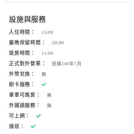
顧
設施與服務
客
滿
入住時間：
15:00
意
度
最晚保留時間：
20:00
退房時間：
11:00
訂
正式對外營業：
民國100年7月
單
外幣兌換：
無
管
理
刷卡服務：
單車可進房：
無
會
外國語服務：
無
員
可上網：
帳
戶
接送：