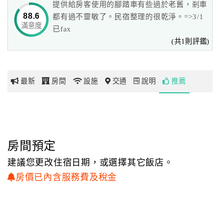
提供給房客使用的腳踏車有些過於老舊，剎車
民宿一磚一瓦全都出自沒有學過任何建築設計的我－Jess親
88.6
都有過不靈敏了。民宿整理的很乾淨。=>3/1
手規劃，
滿意度
網
已fax
每一個轉角的驚喜，都是我突發奇想的創意，
紅
(共1則評鑑)
夢想就這麼慢慢地堆砌，看著它從無到有，內心的感動油然
帶
而生，
你
原來夢想是真的可以實現！
玩
這裡不單可以讓人放鬆、享受大自然，
最新
房間
設施
交通
說明
推薦
更是讓人心靈沉澱，重新再出發的最佳所在！
玩
在這裡平凡簡單的事，都能令我們滿心歡喜，
樂
生活本身就是一種享受…
地
歡迎來到這【羽過天輕】與民宿主人一起感受放鬆自在的地
房間預定
圖
中海休閒空間吧！
建議您更改住宿日期，或選擇其它飯店。
顧
房價已內含服務費及稅金
客
服
務