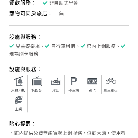
餐飲服務：
非自助式早餐
客
寵物可同房旅店：
無
服
聯
絡
設施與服務：
單
兒童遊樂場、
自行車租借、
館內上網服務、
現場刷卡服務
Line
設施與服務：
線
上
客
木質地板
第四台
浴缸
停車場
刷卡
單車租借
服
上網
紅
利
貼心提醒：
查
．館內提供免費無線寬頻上網服務，位於大廳，使用者
詢