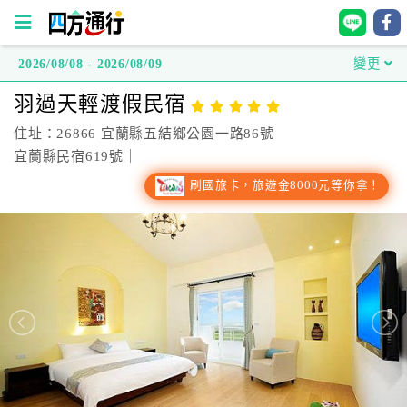
2026/08/08 - 2026/08/09
變更
四
羽過天輕渡假民宿
方
通
住址：26866 宜蘭縣五結鄉公園一路86號
行
宜蘭縣民宿619號｜
訂
刷國旅卡，旅遊金8000元等你拿！
房
台
灣
訂
房
直