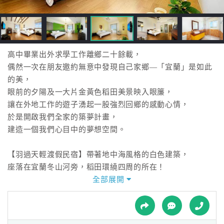
接
跟
飯
店
訂
高中畢業出外求學工作離鄉二十餘載，
房
偶然一次在朋友邀約無意中發現自己家鄉—「宜蘭」是如此
HOT
的美，
眼前的夕陽及一大片金黃色稻田美景映入眼簾，
讓在外地工作的遊子湧起一股強烈回鄉的感動心情，
特
於是開啟我們全家的築夢計畫，
色
建造一個我們心目中的夢想空間。
民
宿
【羽過天輕渡假民宿】帶著地中海風格的白色建築，
座落在宜蘭冬山河旁，稻田環繞四周的所在！
田園裡到處看到野鴨、雀鳥、候鳥在跟你玩捉迷藏，
全部展開
全
成群結隊的白鷺鷥更是這裡的常客，
球
還有黃昏的天色總是美得讓人駐足觀賞！
租
車