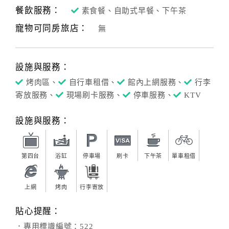
餐飲服務：
素食餐、自助式早餐、下午茶
客
寵物可同房旅店：
無
服
聯
絡
設施與服務：
單
烤肉區、
自行車租借、
館內上網服務、
行李
寄放服務、
現場刷卡服務、
停車服務、
KTV
Line
線
設施與服務：
上
客
服
第四台
浴缸
停車場
刷卡
下午茶
單車租借
上網
烤肉
行李寄放
紅
利
貼心提醒：
查
．專用標識編號：522
詢