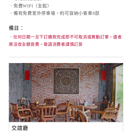
．免費WIFI（全館）
．備有免費室外停車場，約可容納小客車8部
訂
房
備註：
Q&A
．任何日期一旦下訂繳款完成即不可取消或異動訂單，違者
將沒收全額房費，敬請消費者謹慎訂房
國
旅
卡
訂
房
請
款
收
據
交誼廳