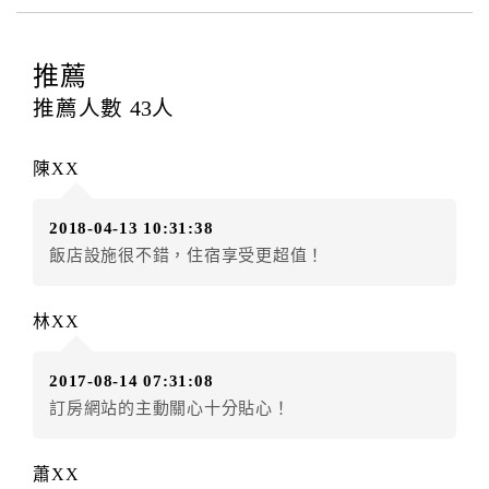
四、取消訂單
訂房者因故取消訂單辦理退款，依下列標準申辦：
推薦
◎住房日1天前辦理者，訂單費用扣除總計100%為手續
推薦人數
43
人
費
◎住房日當日辦理者，訂單費用扣除總計100%為手續費
陳XX
◎住房日當日不得辦理。
◎住房日當日未辦理入住手續者，視同住房，已付訂單
2018-04-13 10:31:38
之訂金將全額沒收。
飯店設施很不錯，住宿享受更超值！
五、取消異動
特別說明：．任何日期一旦下訂繳款完成即不可取消或
林XX
異動訂單，違者將沒收全額房費，敬請消費者謹慎訂房
六、天候因素
2017-08-14 07:31:08
住房當日遇颱風、地震等不可抗拒因素時（以氣象局發
訂房網站的主動關心十分貼心！
布或飯店所在地縣市政府頒布狀況”停止上班上課”為判
定準則），以致無法順利住房，訂房者可依飯店規定變
蕭XX
更住房日期或退費處理之。待飯店確認無誤後，可辦理