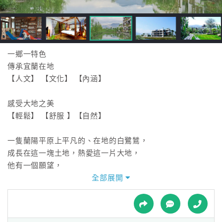
接
跟
飯
店
訂
一鄉一特色
房
傳承宜蘭在地
HOT
【人文】 【文化】 【內涵】
感受大地之美
特
【輕鬆】 【舒服 】【自然】
色
民
一隻蘭陽平原上平凡的、在地的白鷺鷥，
宿
成長在這一塊土地，熱愛這一片大地，
他有一個願望，
他希望以一鄉一特色的民宿來呈現宜蘭文化之美給來自各地
全部展開
全
的朋友，
球
雖然只是一間普通的民宿，但白鷺鷥也叫他文化民宿
租
車