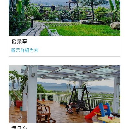
旅
伴
計
劃
商
發呆亭
品
顯示詳細內容
宣
傳