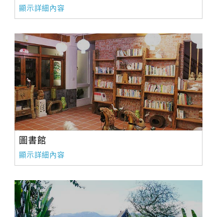
顯示詳細內容
合
作
提
案
飯
店
合
作
圖書館
廠
顯示詳細內容
商
合
作