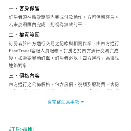
一、客房保留
訂房者須在繳款期限內完成付款動作，方可保留客房。
若未於期限內完成，則視為無效訂單。
二、權責範圍
訂房者於四方通行交易之紀錄與相關作業，由四方通行
EasyTravel客服人員服務。訂房者於四方通行交易完成
後，如需要異動訂單，訂房者必以「四方通行」為優先
連絡對象。
三、價格內容
四方通行之公佈價格，包含房價、稅額及服務費。客房
價格隨季節及人文活動而異動，以選項「查詢空房與房
價」之當日價格為標準。
看完整注意事項
四、訂單異動
訂房成功後，訂房者如需異動內容，須於住房前在四方
通行「客服聯絡單」提出申辦，四方通行
恕不接受以電
訂房規則