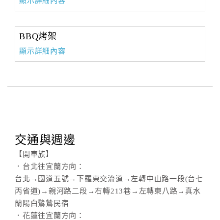
顯示詳細內容
BBQ烤架
顯示詳細內容
交通與週邊
【開車族】
．台北往宜蘭方向：
台北→國道五號→下羅東交流道→左轉中山路一段(台七
丙省道)→親河路二段→右轉213巷→左轉東八路→真水
蘭陽白鷺鷥民宿
．花蓮往宜蘭方向：