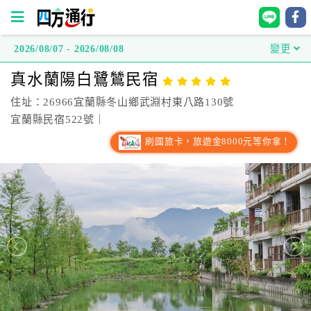
2026/08/07 - 2026/08/08
變更
四
真水蘭陽白鷺鷥民宿
方
通
住址：26966宜蘭縣冬山鄉武淵村東八路130號
行
宜蘭縣民宿522號｜
訂
刷國旅卡，旅遊金8000元等你拿！
房
台
灣
訂
房
直