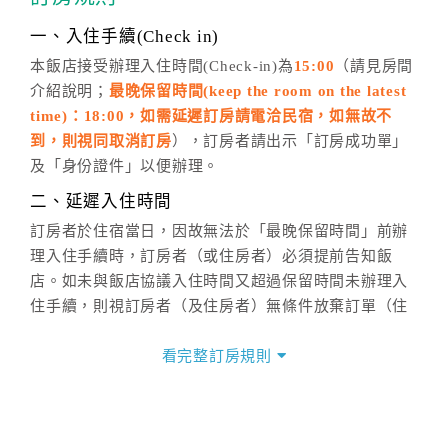
話方式異動
訂單。
※非客服時間之申辦異動，皆為次日計算及辦理。
一、入住手續(Check in)
五、客服時間
本飯店接受辦理入住時間(Check-in)為
15:00
（請見房間
介紹說明；
最晚保留時間(keep the room on the latest
週一至週日，上午9:00～晚上6:00
time)：18:00，如需延遲訂房請電洽民宿，如無故不
六、聯絡方式
到，則視同取消訂房
），訂房者請出示「訂房成功單」
週一至週日：
客服聯絡單
、
LINE@
、電話：
及「身份證件」以便辦理。
(07)9682715 。
二、延遲入住時間
訂房者於住宿當日，因故無法於「最晚保留時間」前辦
理入住手續時，訂房者（或住房者）必須提前告知飯
店。如未與飯店協議入住時間又超過保留時間未辦理入
住手續，則視訂房者（及住房者）無條件放棄訂單（住
宿權益）。
看完整訂房規則
三、退房手續(Check out)
本飯店退房時間(Check-out)為 （
11:00
），訂房者與飯
店之其他交易﹝如續住、加床、餐費、小費、電話費...
等﹞所發生之費用，必須與飯店現場結清。