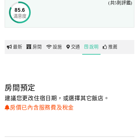
(共5則評鑑)
白鷺鷥經常往返於台灣與泰國之間，
85.6
深深了解五星級VILLA的內涵，
滿意度
網
在這裡除了文化的饗宴，亦能有極緻VILLA的感受，
紅
就是讓你的靈魂充分的感受輕鬆、舒服、自然~~
帶
真水蘭陽白鷺鷥七個字完全體現宜蘭所有的特色。
你
最新
房間
設施
交通
說明
推薦
玩
玩
樂
地
房間預定
圖
建議您更改住宿日期，或選擇其它飯店。
顧
房價已內含服務費及稅金
客
服
務