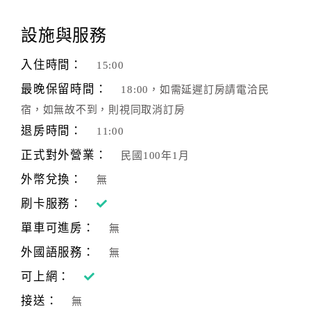
顧
設施與服務
客
滿
入住時間：
15:00
意
最晚保留時間：
18:00，如需延遲訂房請電洽民
度
宿，如無故不到，則視同取消訂房
退房時間：
11:00
訂
正式對外營業：
民國100年1月
單
管
外幣兌換：
無
理
刷卡服務：
單車可進房：
無
會
外國語服務：
無
員
帳
可上網：
戶
接送：
無