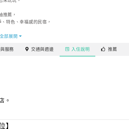
您來玩玩。
袖推薦，
淨、特色、幸福感的民宿，
全部展開
施
與服務
交通
與週邊
入住
說明
推薦
店。
位】