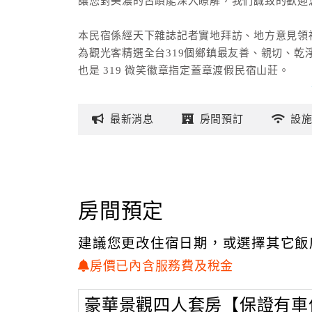
讓您對美濃的古蹟能深入瞭解，我們誠致的歡迎
本民宿係經天下雜誌記者實地拜訪、地方意見領
為觀光客精選全台319個鄉鎮最友善、親切、乾
也是 319 微笑徽章指定蓋章渡假民宿山莊。
最新
消息
房間
預訂
設
房間預定
建議您更改住宿日期，或選擇其它飯
房價已內含服務費及稅金
豪華景觀四人套房【保證有車