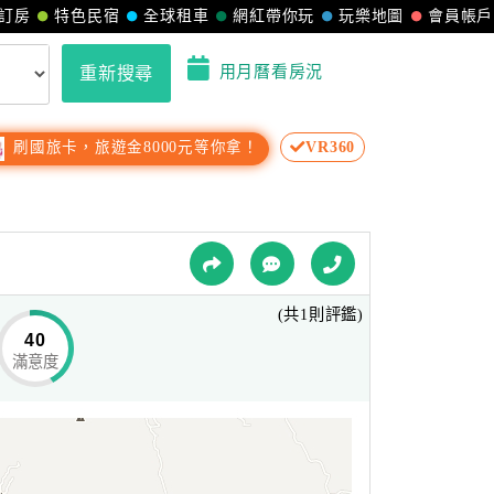
訂房
特色民宿
全球租車
網紅帶你玩
玩樂地圖
會員帳戶
用月曆看房況
重新搜尋
刷國旅卡，旅遊金8000元等你拿！
VR360
(共1則評鑑)
40
滿意度