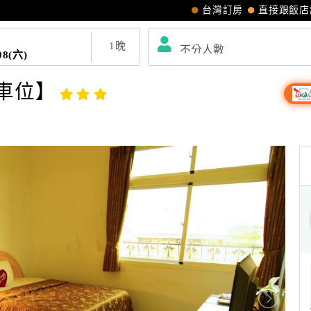
台灣訂房
直接跟飯店
1
晚
08(六)
車位】