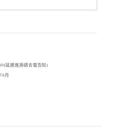
:00(延遲進房請去電告知)
年9月