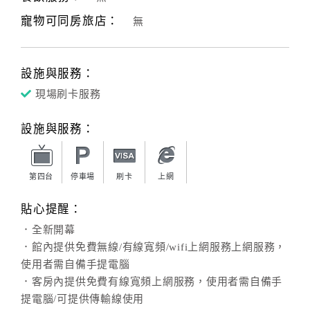
寵物可同房旅店：
無
客
服
聯
設施與服務：
絡
單
現場刷卡服務
設施與服務：
Line
線
上
第四台
停車場
刷卡
上網
客
貼心提醒：
服
．全新開幕
．館內提供免費無線/有線寬頻/wifi上網服務上網服務，
紅
使用者需自備手提電腦
利
．客房內提供免費有線寬頻上網服務，使用者需自備手
查
提電腦/可提供傳輸線使用
詢