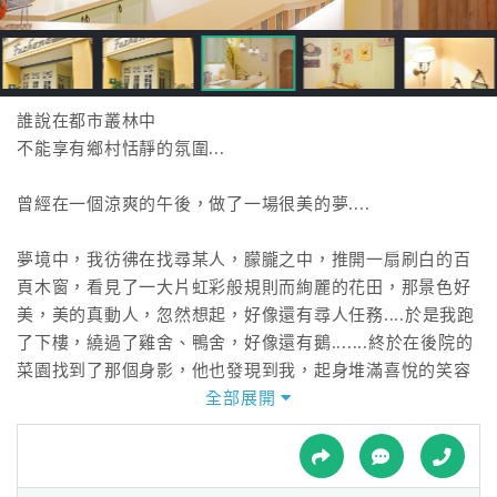
接
跟
飯
店
訂
誰說在都市叢林中
房
不能享有鄉村恬靜的氛圍...
HOT
曾經在一個涼爽的午後，做了一場很美的夢....
特
夢境中，我彷彿在找尋某人，朦朧之中，推開一扇刷白的百
色
頁木窗，看見了一大片虹彩般規則而絢麗的花田，那景色好
民
美，美的真動人，忽然想起，好像還有尋人任務....於是我跑
宿
了下樓，繞過了雞舍、鴨舍，好像還有鵝.......終於在後院的
菜園找到了那個身影，他也發現到我，起身堆滿喜悅的笑容
對我說：「今天大豐收唷！」畫面中的我們笑得好開懷！好
全部展開
全
幸福！
球
租
車
不知從何時開始，我們就有了這個夢。夢想著有塊田地，建