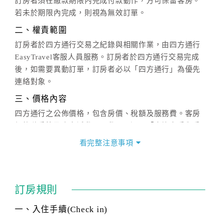
訂房者須在繳款期限內完成付款動作，方可保留客房。
若未於期限內完成，則視為無效訂單。
二、權責範圍
訂房者於四方通行交易之紀錄與相關作業，由四方通行
EasyTravel客服人員服務。訂房者於四方通行交易完成
後，如需要異動訂單，訂房者必以「四方通行」為優先
連絡對象。
三、價格內容
四方通行之公佈價格，包含房價、稅額及服務費。客房
價格隨季節及人文活動而異動，以選項「查詢空房與房
價」之當日價格為標準。
看完整注意事項
四、訂單異動
訂房成功後，訂房者如需異動內容，須於住房前在四方
通行「客服聯絡單」提出申辦，四方通行
恕不接受以電
訂房規則
話方式異動
訂單。
※非客服時間之申辦異動，皆為次日計算及辦理。
一、入住手續(Check in)