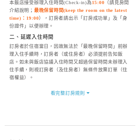
五、客服時間
本飯店接受辦理入住時間(Check-in)為
15:00
（請見房間
介紹說明；
最晚保留時間(keep the room on the latest
週一至週日，上午9:00～晚上6:00
time)：19:00
），訂房者請出示「訂房成功單」及「身
六、聯絡方式
份證件」以便辦理。
週一至週日：
客服聯絡單
、
LINE@
、電話：
二、延遲入住時間
(07)9682715 。
訂房者於住宿當日，因故無法於「最晚保留時間」前辦
理入住手續時，訂房者（或住房者）必須提前告知飯
店。如未與飯店協議入住時間又超過保留時間未辦理入
住手續，則視訂房者（及住房者）無條件放棄訂單（住
宿權益）。
三、退房手續(Check out)
看完整訂房規則
本飯店退房時間(Check-out)為 （
11:00
），訂房者與飯
店之其他交易﹝如續住、加床、餐費、小費、電話費...
等﹞所發生之費用，必須與飯店現場結清。
四、訂單異動
訂房者應於
入住前1日
（不含入住當日）提出申辦，如未