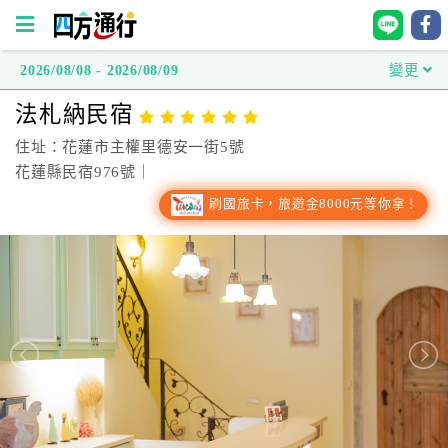
2026/08/08 - 2026/08/09
變更
四
法札納民宿
方
通
住址：花蓮市主權里德安一街5號
行
花蓮縣民宿976號｜
訂
刷國旅卡，旅遊金8000元等你拿！
房
台
灣
訂
房
直