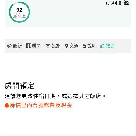
(共4則評鑑)
造一棟溫馨的洋房，每天開開心心過著鄉村恬靜的生活。一
92
直以來我們將這夢想當作人生的目標，直到２００８年金融
滿意度
網
海嘯，景氣不好，媽媽在市區的店面也不好出租，突然竄出
紅
一個想法：沒有鄉下大片土地，何不從市區著手。誰說在都
帶
市叢林裡，就不能享有鄉村恬靜的氛圍呢！於是這夢想的小
你
芽開始漸漸的茁壯，民宿的構想也漸漸形成。
最新
房間
設施
交通
說明
推薦
玩
當時的我們還是繼續原本的生活，只有利用空閒之餘勘查結
構、丈量尺寸、準備資料、構思設計。就這樣過了三年，民
玩
宿的藍圖漸漸完整，也得到長輩的同意與支持，終於民宿動
樂
工了！呼！真是大工程呢！畢竟老房子要克服的結構管路問
地
房間預定
題比較多，前前後後共花了十個月的時間才完成。從打除、
圖
水電、泥作、木作到最後的粉刷、陳設佈置，全都是親自構
建議您更改住宿日期，或選擇其它飯店。
思挑選、跟師傅溝通配合施作，憲哥更是全職在工地監工，
顧
房價已內含服務費及稅金
甚至親自動手，幫忙完成了很多項手感的作品，不騙你，效
客
果之好！好到師傅都笑稱憲哥可以改行囉！呵呵！我才捨不
服
得呢！因為在施工期間，憲哥明明有懼高症，還是硬著頭皮
務
爬上爬下，修東補西的，弄的手掌小腿全是傷，能自己做