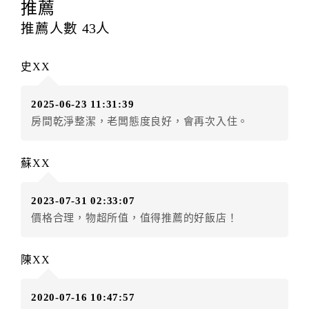
提出申辦不得異動訂單。
推薦
每筆訂單異動限定
乙
次，限原訂飯店，異動完成後不得
推薦人數
43
人
辦理取消退款。
訂單異動後，訂單費用總計大於原訂單費用總計時，訂
史XX
房者應補足差額。（限原訂飯店）
訂單異動後，訂單費用總計小於原訂單費用總計時，訂
2025-06-23 11:31:39
房者不得要求退其差額。（限原訂飯店）
房間乾淨整潔，老闆態度良好，會再次入住。
五、保留住宿權益(保留住房)
．訂房者因故辦理訂單異動，本飯店可接受
保留住宿金
蘇XX
額3個月
限原訂飯店），異動完成後不得辦理取消退款。
（提出申辦日為保留起算日）
2023-07-31 02:33:07
．訂房者使用「保留住宿金額」時，請注意！為避免飯
價格合理，物超所值，值得推薦的好飯店！
店客滿，敬請及早計畫，如逾時未提出申辦，視同無條
件放棄訂單（住宿權益）。 （限原訂飯店使用）
．每筆訂單異動限定乙次，限原訂飯店，異動完成後不
陳XX
得辦理取消退款。
．訂單異動後，訂單費用總計大於原訂單費用總計時，
2020-07-16 10:47:57
訂房者應補足差額。 限原訂飯店