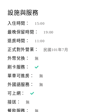
的，都盡量自己來，每一天我們都是搞到精疲力盡、弄得髒
顧
兮兮回家，雖然身體很疲累，但是我們做得很開心很滿足，
設施與服務
客
更是很踏實很有成就感。
滿
入住時間：
15:00
意
現在法札納鄉村民宿完工了，順利的在2012年7月4號開幕，
最晚保留時間：
19:00
度
就在喧囂的花蓮市區，有個可以讓您緩下腳步的地方如同歐
退房時間：
洲小鎮般的悠閒，
11:00
期待您來發掘每個用心佈置的角落。
正式對外營業：
民國101年7月
訂
單
外幣兌換：
無
管
刷卡服務：
理
單車可進房：
無
外國語服務：
無
會
員
可上網：
帳
接送：
無
戶
餐飲服務：
無