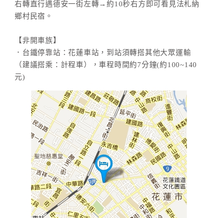
右轉直行遇德安一街左轉→約10秒右方即可看見法札納
合
鄉村民宿。
作
提
【非開車族】
案
．台鐵停靠站：花蓮車站，到站須轉搭其他大眾運輸
（建議搭乘：計程車），車程時間約7分鐘(約100~140
元)
飯
店
合
作
廠
商
合
作