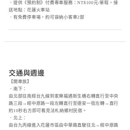
．提供《預約制》付費專車服務：NT$100元/單程，接
送地點：花蓮火車站
．有免費停車場，約可容納小客車2部
訂
房
Q&A
國
旅
卡
交通與週邊
訂
房
【開車族】
．南下：
由北部往南經台九線到家樂福遇新生橋右轉直行至中央
請
路三段→經中原路一段左轉直行至德安一街左轉→直行
款
約10秒右方即可看見法札納鄉村民宿。
收
．北上：
據
由台九丙線進入花蓮市區由中華路直駛往北→經中原路