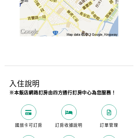
旅
伴
計
劃
商
品
宣
傳
入住說明
※本飯店網路訂房由四方通行訂房中心為您服務！
國旅卡可訂房
訂房收據說明
訂單管理