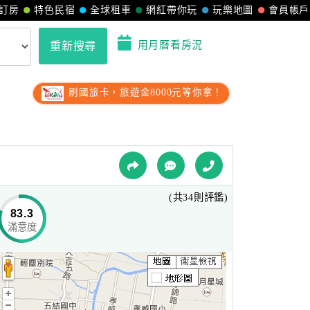
訂房
特色民宿
全球租車
網紅帶你玩
玩樂地圖
會員帳戶
用月曆看房況
重新搜尋
刷國旅卡，旅遊金8000元等你拿！
(共34則評鑑)
83.3
滿意度