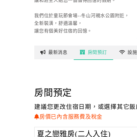
讓和莊主人給您一個值得回憶的假期。
我們位於童玩節會場--冬山河親水公園附近，
全新裝潢，舒適溫馨，
讓您有個美好住宿的回憶。
最新
消息
房間
預訂
設
房間預定
建議您更改住宿日期，或選擇其它飯
房價已內含服務費及稅金
夏之戀雅房(二人入住)