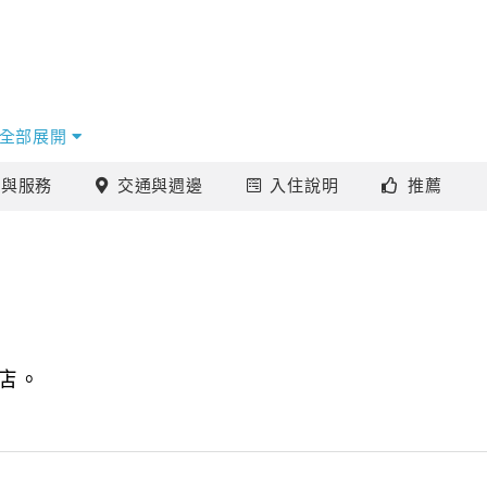
全部展開
施
與服務
交通
與週邊
入住
說明
推薦
店。