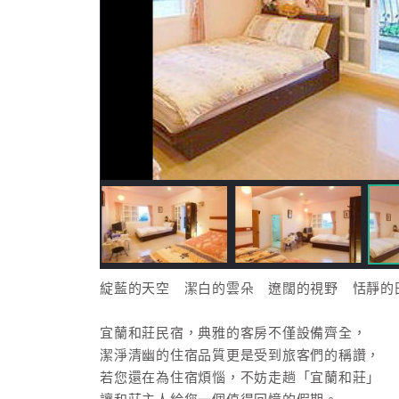
綻藍的天空 潔白的雲朵 遼闊的視野 恬靜的
宜蘭和莊民宿，典雅的客房不僅設備齊全，
潔淨清幽的住宿品質更是受到旅客們的稱讚，
若您還在為住宿煩惱，不妨走趟「宜蘭和莊」