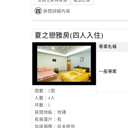
查詢空房與房價
電話訂房
房間詳細內容
夏之戀雅房(四人入住)
專案名稱
一般專案
間數：1間
人數：4人
坪數：5
房間地板：地磚
有無窗戶：有
加床服務：尚未提供