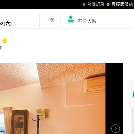
台灣訂房
直接跟飯店
1
晚
08(六)
號