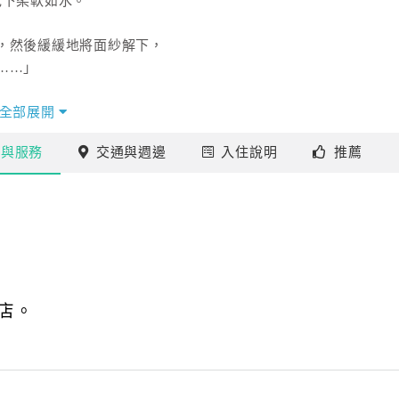
色下柔軟如水。
，然後緩緩地將面紗解下，
……」
全部展開
施
與服務
交通
與週邊
入住
說明
推薦
，
園，
店。