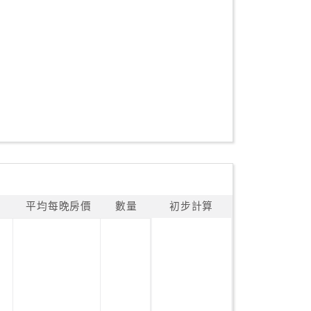
平均每晚房價
數量
初步計算