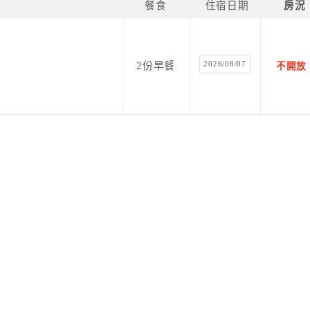
餐食
住宿日期
房況
2026/08/07
2份早餐
不開放