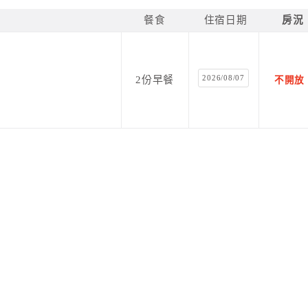
餐食
住宿日期
房況
2026/08/07
2份早餐
不開放