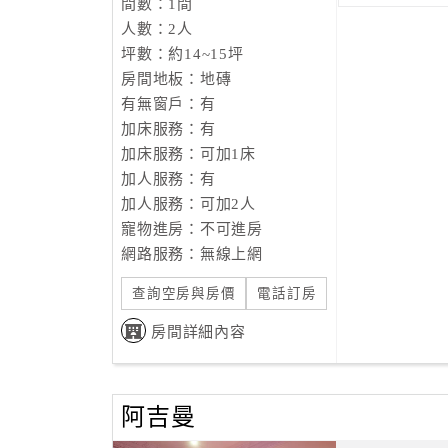
間數：1間
人數：2人
坪數：約14~15坪
房間地板：地磚
有無窗戶：有
加床服務：有
加床服務：可加1床
加人服務：有
加人服務：可加2人
寵物進房：不可進房
網路服務：無線上網
查詢空房與房價
電話訂房
房間詳細內容
阿吉曼