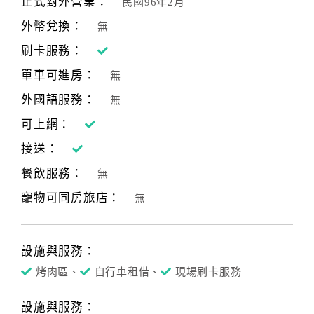
正式對外營業：
民國96年2月
合
外幣兌換：
無
作
提
刷卡服務：
案
單車可進房：
無
外國語服務：
無
飯
可上網：
店
接送：
合
作
餐飲服務：
無
寵物可同房旅店：
無
廠
商
合
設施與服務：
作
烤肉區、
自行車租借、
現場刷卡服務
設施與服務：