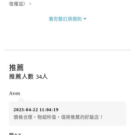
宿權益）。
三、退房手續(Check out)
看完整訂房規則
本飯店退房時間(Check-out)為 （
上午11:00前
），訂房
者與飯店之其他交易﹝如續住、加床、餐費、小費、電
話費...等﹞所發生之費用，必須與飯店現場結清。
四、訂單異動
訂房者應於
入住前6日
（不含入住當日）提出申辦，如未
提出申辦不得異動訂單。
推薦
每筆訂單異動限定
乙
次，限原訂飯店，異動完成後不得
推薦人數
34
人
辦理取消退款。
訂單異動後，訂單費用總計大於原訂單費用總計時，訂
Aven
房者應補足差額。（限原訂飯店）
訂單異動後，訂單費用總計小於原訂單費用總計時，訂
2023-04-22 11:04:19
房者不得要求退其差額。（限原訂飯店）
價格合理，物超所值，值得推薦的好飯店！
五、保留住宿權益(保留住房)
．訂房者因故辦理訂單異動，本飯店可接受
保留住宿金