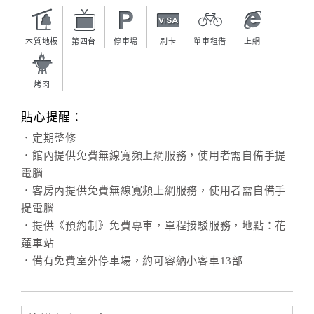
旅
伴
計
木質地板
第四台
停車場
刷卡
單車租借
上網
劃
烤肉
商
貼心提醒：
品
宣
．定期整修
傳
．館內提供免費無線寬頻上網服務，使用者需自備手提
電腦
．客房內提供免費無線寬頻上網服務，使用者需自備手
提電腦
．提供《預約制》免費專車，單程接駁服務，地點：花
蓮車站
．備有免費室外停車場，約可容納小客車13部