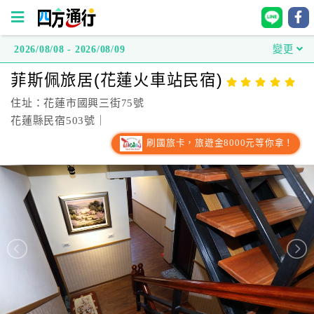
2026/08/08 - 2026/08/09
變更
四
菲斯佩旅居(花蓮火車站民宿)
方
通
住址：花蓮市國興三街75號
行
花蓮縣民宿503號｜
訂
刷國旅卡，旅遊金8000元等你拿！
房
台
灣
訂
房
直