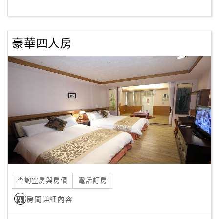
客
服
豪華四人房
聯
絡
單
Line
線
上
客
服
查詢空房與房價
電話訂房
紅
利
房間詳細內容
查
詢