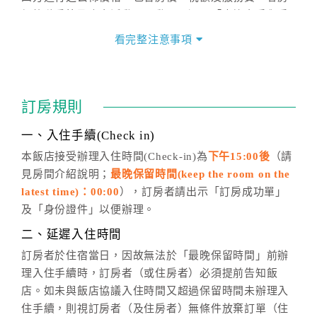
價格隨季節及人文活動而異動，以選項「查詢空房與房
價」之當日價格為標準。
看完整注意事項
四、訂單異動
訂房成功後，訂房者如需異動內容，須於住房前在四方
通行「客服聯絡單」提出申辦，四方通行
恕不接受以電
訂房規則
話方式異動
訂單。
※非客服時間之申辦異動，皆為次日計算及辦理。
一、入住手續(Check in)
五、客服時間
本飯店接受辦理入住時間(Check-in)為
下午15:00後
（請
見房間介紹說明；
最晚保留時間(keep the room on the
週一至週日，上午9:00～晚上6:00
latest time)：00:00
），訂房者請出示「訂房成功單」
六、聯絡方式
及「身份證件」以便辦理。
週一至週日：
客服聯絡單
、
LINE@
、電話：
二、延遲入住時間
(07)9682715 。
訂房者於住宿當日，因故無法於「最晚保留時間」前辦
理入住手續時，訂房者（或住房者）必須提前告知飯
店。如未與飯店協議入住時間又超過保留時間未辦理入
住手續，則視訂房者（及住房者）無條件放棄訂單（住