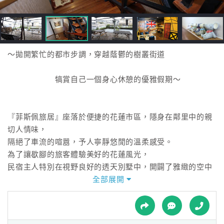
接
跟
飯
店
訂
～拋開繁忙的都市步調，穿越蔭鬱的樹叢街道
房
HOT
犒賞自己一個身心休憩的優雅假期～
特
『菲斯佩旅居』座落於便捷的花蓮市區，隱身在鄰里中的親
色
切人情味，
民
隔絕了車流的喧囂，予人寧靜悠閒的溫柔感受。
宿
為了讓歇腳的旅客體驗美好的花蓮風光，
民宿主人特別在視野良好的透天別墅中，開闢了雅緻的空中
花園，
全部展開
全
期盼清晨的朝露、陽光與微風，洗淨您旅途中的所有疲倦；
球
待到夜幕低垂時，夜空中的星子閃爍著熠熠光芒，
租
車
伴您與三五好友暢談言歡，營造愜意甜美的浪漫氣息。