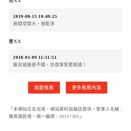
簡XX
額3個月
限原訂飯店），異動完成後不得辦理取消退款。
（提出申辦日為保留起算日）
2019-08-15 10:49:25
．訂房者使用「保留住宿金額」時，請注意！為避免飯
房間空間大，很乾淨
店客滿，敬請及早計畫，如逾時未提出申辦，視同無條
件放棄訂單（住宿權益）。 （限原訂飯店使用）
．每筆訂單異動限定乙次，限原訂飯店，異動完成後不
曹XX
得辦理取消退款。
．訂單異動後，訂單費用總計大於原訂單費用總計時，
2018-01-09 11:51:51
訂房者應補足差額。 限原訂飯店
飯店設施很不錯，住宿享受更超值！
．訂單異動後，訂單費用總計小於原訂單費用總計時，
訂房者不得要求退其差額。限原訂飯店
六、取消訂單
我要推薦
更多推薦內容
訂房者因故取消訂單辦理退款，依下列標準申辦：
◎本飯店為預繳部分費用，故付款成功後不得辦理取消
「本網站位在台灣，網站資料由飯店提供，營業人名稱 :
訂單申請退款手續。
展奇園民宿，統一編號 : 30337305」
◎住房日當日未辦理入住手續者，視同住房，已付訂單
之訂金將全額沒收。