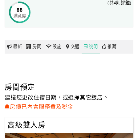
(共4則評鑑)
88
舒適、貼心的住宿體驗，美好旅途的記憶點綴，
滿意度
網
是『菲斯佩旅居』的期望，也是我們對旅客的承諾。
紅
精心營造的寬敞空間、自然明亮的採光結合古典與風雅的裝
帶
置品味，
你
讓旅客在玩賞花蓮的好山好水、享受自在舒適的旅行氛圍之
最新
房間
設施
交通
說明
推薦
玩
餘，
擁有無拘無束、兼具人文深度的休憩空間。
玩
樂
地
房間預定
圖
建議您更改住宿日期，或選擇其它飯店。
顧
房價已內含服務費及稅金
客
服
高級雙人房
務