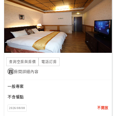
顧
客
滿
意
度
訂
單
查詢空房與房價
電話訂房
管
理
房間詳細內容
一般專案
會
員
不含餐點
帳
戶
不開放
2026/08/08