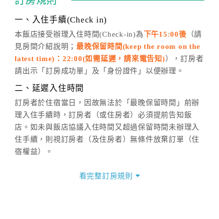
訂房規則
話方式異動
訂單。
※非客服時間之申辦異動，皆為次日計算及辦理。
一、入住手續(Check in)
五、客服時間
本飯店接受辦理入住時間(Check-in)為
下午15:00後
（請
見房間介紹說明；
最晚保留時間(keep the room on the
週一至週日，上午9:00～晚上6:00
latest time)：22:00(如需延遲，請來電告知)
），訂房者
六、聯絡方式
請出示「訂房成功單」及「身份證件」以便辦理。
週一至週日：
客服聯絡單
、
LINE@
、電話：
二、延遲入住時間
(07)9682715 。
訂房者於住宿當日，因故無法於「最晚保留時間」前辦
理入住手續時，訂房者（或住房者）必須提前告知飯
店。如未與飯店協議入住時間又超過保留時間未辦理入
住手續，則視訂房者（及住房者）無條件放棄訂單（住
宿權益）。
三、退房手續(Check out)
看完整訂房規則
本飯店退房時間(Check-out)為 （
上午11:00前
），訂房
者與飯店之其他交易﹝如續住、加床、餐費、小費、電
話費...等﹞所發生之費用，必須與飯店現場結清。