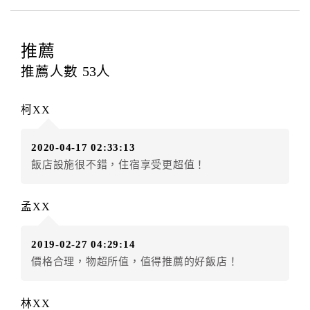
四、訂單異動
訂房者應於
入住前2日
（不含入住當日）提出申辦，如未
提出申辦不得異動訂單。
推薦
每筆訂單異動限定
乙
次，限原訂飯店，異動完成後不得
推薦人數
53
人
辦理取消退款。
訂單異動後，訂單費用總計大於原訂單費用總計時，訂
柯XX
房者應補足差額。（限原訂飯店）
訂單異動後，訂單費用總計小於原訂單費用總計時，訂
2020-04-17 02:33:13
房者不得要求退其差額。（限原訂飯店）
飯店設施很不錯，住宿享受更超值！
五、保留住宿權益(保留住房)
．訂房者因故辦理訂單異動，本飯店可接受
保留住宿金
孟XX
額3個月
限原訂飯店），異動完成後不得辦理取消退款。
（提出申辦日為保留起算日）
2019-02-27 04:29:14
．訂房者使用「保留住宿金額」時，請注意！為避免飯
價格合理，物超所值，值得推薦的好飯店！
店客滿，敬請及早計畫，如逾時未提出申辦，視同無條
件放棄訂單（住宿權益）。 （限原訂飯店使用）
．每筆訂單異動限定乙次，限原訂飯店，異動完成後不
林XX