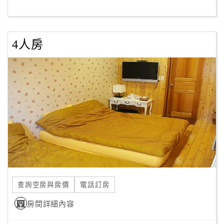
客
服
4人房
聯
絡
單
Line
線
上
客
服
查詢空房與房價
電話訂房
紅
利
房間詳細內容
查
詢