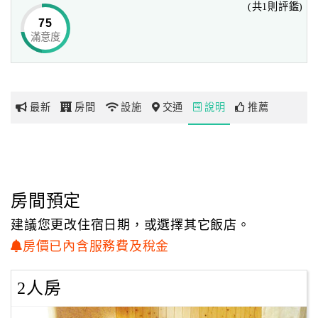
(共1則評鑑)
75
滿意度
網
紅
帶
你
最新
房間
設施
交通
說明
推薦
玩
玩
樂
地
房間預定
圖
建議您更改住宿日期，或選擇其它飯店。
顧
房價已內含服務費及稅金
客
服
2人房
務