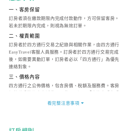
一、客房保留
訂房者須在繳款期限內完成付款動作，方可保留客房。
若未於期限內完成，則視為無效訂單。
二、權責範圍
訂房者於四方通行交易之紀錄與相關作業，由四方通行
EasyTravel客服人員服務。訂房者於四方通行交易完成
後，如需要異動訂單，訂房者必以「四方通行」為優先
連絡對象。
三、價格內容
四方通行之公佈價格，包含房價、稅額及服務費。客房
價格隨季節及人文活動而異動，以選項「查詢空房與房
價」之當日價格為標準。
看完整注意事項
四、訂單異動
訂房成功後，訂房者如需異動內容，須於住房前在四方
通行「客服聯絡單」提出申辦，四方通行
恕不接受以電