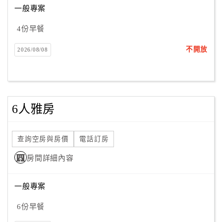
一般專案
4份早餐
訂
房
不開放
2026/08/08
Q&A
國
旅
6人雅房
卡
訂
房
查詢空房與房價
電話訂房
房間詳細內容
請
款
一般專案
收
6份早餐
據