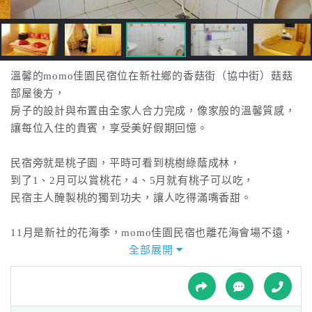
接
跟
飯
店
訂
溫馨的momo佳園民宿位在新社鄉的香菇街（協中街）菇菇
房
部屋後方，
HOT
房子的設計與布置由全家人合力完成，像家般的溫馨質感，
讓每位入住的貴賓，享受美好假期回憶。
特
民宿旁就是桃子園，平時可看到桃樹綠蔭成林，
色
到了1、2月可以賞桃花，4、5月就有桃子可以吃，
民
民宿主人醃製桃的獨到功夫，讓人吃得滿嘴香甜。
宿
11月是新社的花海季，momo佳園民宿也離花海會場不遠，
喜歡走走山林步道放鬆身心的話，我們也有步道可通往山
全部展開
全
林。
球
租
車