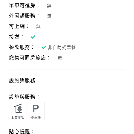
旅
單車可進房：
無
伴
計
外國語服務：
無
劃
可上網：
無
接送：
商
餐飲服務：
非自助式早餐
品
宣
寵物可同房旅店：
無
傳
設施與服務：
設施與服務：
木質地板
停車場
貼心提醒：