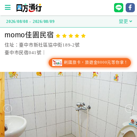
2026/08/08 - 2026/08/09
變更
四
momo佳園民宿
方
通
住址：臺中市新社區協中街189-2號
行
臺中市民宿041號｜
訂
刷國旅卡，旅遊金8000元等你拿！
房
台
灣
訂
房
直