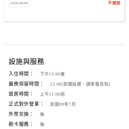
不開放
2026/08/08
合
作
提
案
飯
店
設施與服務
合
作
入住時間：
下午15:00後
最晚保留時間：
22:00(如需延遲，請來電告知)
廠
退房時間：
上午11:00前
商
合
正式對外營業：
民國98年7月
作
外幣兌換：
無
刷卡服務：
無