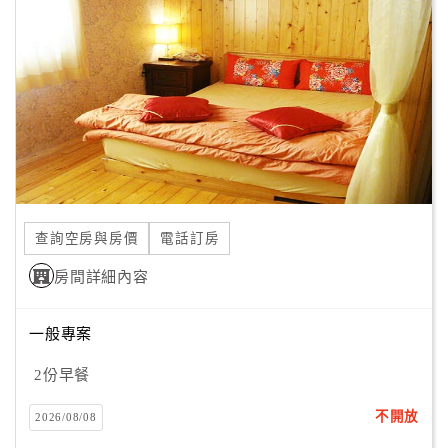
顧
客
滿
意
度
訂
單
查詢空房與房價
電話訂房
管
理
房間詳細內容
一般專案
會
員
2份早餐
帳
戶
不開放
2026/08/08