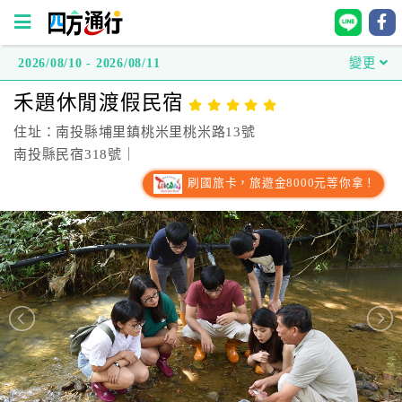
2026/08/10 - 2026/08/11
變更
四
禾題休閒渡假民宿
方
通
住址：南投縣埔里鎮桃米里桃米路13號
行
南投縣民宿318號｜
訂
刷國旅卡，旅遊金8000元等你拿！
房
台
灣
訂
房
直