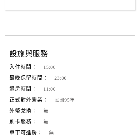
客
服
聯
絡
單
設施與服務
Line
入住時間：
15:00
線
最晚保留時間：
23:00
上
客
退房時間：
11:00
服
正式對外營業：
民國95年
外幣兌換：
無
紅
刷卡服務：
無
利
查
單車可進房：
無
詢