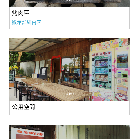
旅
伴
烤肉區
計
顯示詳細內容
劃
商
品
宣
傳
公用空間