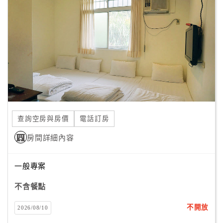
顧
客
滿
意
度
訂
單
查詢空房與房價
電話訂房
管
理
房間詳細內容
一般專案
會
員
不含餐點
帳
戶
不開放
2026/08/10