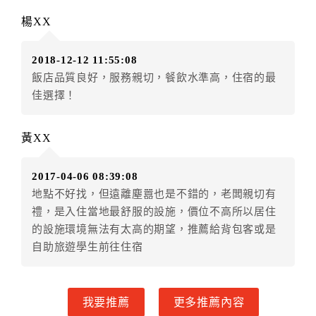
．訂房者因故辦理訂單異動，本飯店可接受
保留住宿金
楊XX
額3個月
限原訂飯店），異動完成後不得辦理取消退款。
（提出申辦日為保留起算日）
2018-12-12 11:55:08
．訂房者使用「保留住宿金額」時，請注意！為避免飯
飯店品質良好，服務親切，餐飲水準高，住宿的最
店客滿，敬請及早計畫，如逾時未提出申辦，視同無條
佳選擇！
件放棄訂單（住宿權益）。 （限原訂飯店使用）
．每筆訂單異動限定乙次，限原訂飯店，異動完成後不
得辦理取消退款。
黃XX
．訂單異動後，訂單費用總計大於原訂單費用總計時，
訂房者應補足差額。 限原訂飯店
2017-04-06 08:39:08
．訂單異動後，訂單費用總計小於原訂單費用總計時，
地點不好找，但遠離塵囂也是不錯的，老闆親切有
訂房者不得要求退其差額。限原訂飯店
禮，是入住當地最舒服的設施，價位不高所以居住
六、取消訂單
的設施環境無法有太高的期望，推薦給背包客或是
自助旅遊學生前往住宿
訂房者因故取消訂單辦理退款，依下列標準申辦：
◎住房日7天前辦理者，訂單費用扣除總計0%為手續費
◎住房日4天前辦理者，訂單費用扣除總計25%為手續費
我要推薦
更多推薦內容
◎住房日1天前辦理者，訂單費用扣除總計45%為手續費