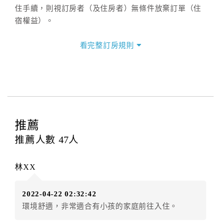
住手續，則視訂房者（及住房者）無條件放棄訂單（住
宿權益）。
三、退房手續(Check out)
看完整訂房規則
本飯店退房時間(Check-out)為 （
11:00
），訂房者與飯
店之其他交易﹝如續住、加床、餐費、小費、電話費...
等﹞所發生之費用，必須與飯店現場結清。
四、訂單異動
訂房者應於
入住前2日
（不含入住當日）提出申辦，如未
提出申辦不得異動訂單。
推薦
每筆訂單異動限定
乙
次，限原訂飯店，異動完成後不得
推薦人數
47
人
辦理取消退款。
訂單異動後，訂單費用總計大於原訂單費用總計時，訂
林XX
房者應補足差額。（限原訂飯店）
訂單異動後，訂單費用總計小於原訂單費用總計時，訂
2022-04-22 02:32:42
房者不得要求退其差額。（限原訂飯店）
環境舒適，非常適合有小孩的家庭前往入住。
五、保留住宿權益(保留住房)