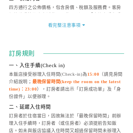
四方通行之公佈價格，包含房價、稅額及服務費。客房
價格隨季節及人文活動而異動，以選項「查詢空房與房
價」之當日價格為標準。
看完整注意事項
四、訂單異動
訂房成功後，訂房者如需異動內容，須於住房前在四方
通行「客服聯絡單」提出申辦，四方通行
恕不接受以電
訂房規則
話方式異動
訂單。
※非客服時間之申辦異動，皆為次日計算及辦理。
一、入住手續(Check in)
五、客服時間
本飯店接受辦理入住時間(Check-in)為
15:00
（請見房間
介紹說明；
最晚保留時間(keep the room on the latest
週一至週日，上午9:00～晚上6:00
time)：23:00
），訂房者請出示「訂房成功單」及「身
六、聯絡方式
份證件」以便辦理。
週一至週日：
客服聯絡單
、
LINE@
、電話：
二、延遲入住時間
(07)9682715 。
訂房者於住宿當日，因故無法於「最晚保留時間」前辦
理入住手續時，訂房者（或住房者）必須提前告知飯
店。如未與飯店協議入住時間又超過保留時間未辦理入