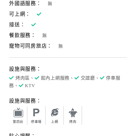
外國語服務：
無
可上網：
訂
接送：
房
Q&A
餐飲服務：
無
寵物可同房旅店：
無
國
旅
設施與服務：
卡
訂
烤肉區、
館內上網服務、
交誼廳、
停車服
房
務、
KTV
設施與服務：
請
款
收
第四台
停車場
上網
烤肉
據