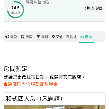
彈簧床墊凹陷
74.5
(共5則評鑑)
「禾題渡假民宿」這塊美麗的園地為合法民宿，
滿意度
網
期待帶給更多旅人得到身、心靈共進的美好旅程。
紅
帶
你
最新
房間
設施
交通
說明
推薦
玩
玩
樂
地
房間預定
圖
建議您更改住宿日期，或選擇其它飯店。
顧
房價已內含服務費及稅金
客
服
和式四人房（禾題館）
務