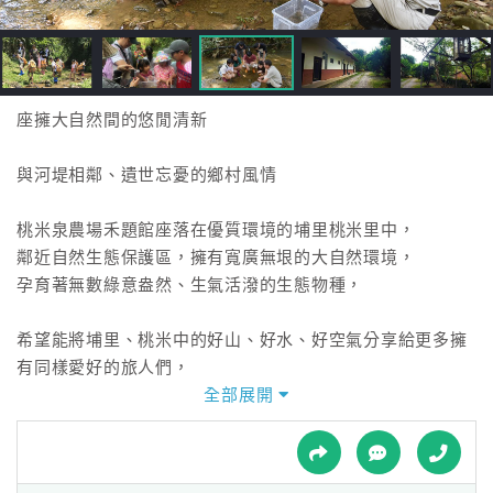
接
跟
飯
店
訂
座擁大自然間的悠閒清新
房
HOT
與河堤相鄰、遺世忘憂的鄉村風情
桃米泉農場禾題館座落在優質環境的埔里桃米里中，
特
鄰近自然生態保護區，擁有寬廣無垠的大自然環境，
色
孕育著無數綠意盎然、生氣活潑的生態物種，
民
宿
希望能將埔里、桃米中的好山、好水、好空氣分享給更多擁
有同樣愛好的旅人們，
發現在地風情的美好，
全部展開
全
更可獲得心靈的靜養與深度感受自然環境中格外清幽的環境
球
氛圍，
租
車
這份輕鬆愜意更是需要您親身前來慢慢感受。