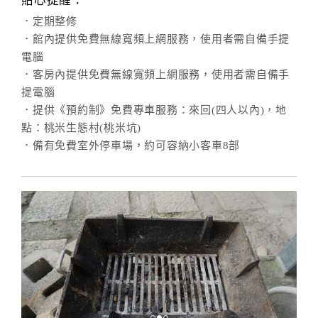
貼心提醒：
合
．定期整修
作
．館內提供免費無線寬頻上網服務，使用者需自備手提
提
電腦
案
．客房內提供免費無線寬頻上網服務，使用者需自備手
提電腦
．提供《預約制》免費專車服務：來回(四人以內)，地
飯
點：桃米生態村(桃米坑)
店
．備有免費室外停車場，約可容納小客車8部
合
作
廠
商
合
作