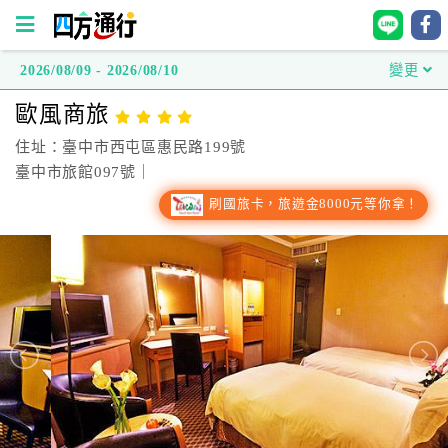
2026/08/09 - 2026/08/10
變更
四
歐風商旅
方
通
住址：臺中市西屯區惠民路199號
行
臺中市旅館097號｜
訂
刷國旅卡，旅遊金8000元等你拿！
房
台
灣
訂
房
直