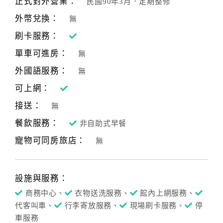
正式對外營業：
民國90年3月．定期整修
合
外幣兌換：
無
作
提
刷卡服務：
案
單車可進房：
無
外國語服務：
無
飯
可上網：
店
接送：
合
無
作
餐飲服務：
非自助式早餐
寵物可同房旅店：
無
廠
商
合
設施與服務：
作
商務中心、
衣物送洗服務、
館內上網服務、
代客叫車、
行李寄放服務、
現場刷卡服務、
停
車服務