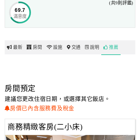
(共9則評鑑)
69.7
滿意度
網
紅
帶
你
最新
房間
設施
交通
說明
推薦
玩
玩
樂
地
房間預定
圖
建議您更改住宿日期，或選擇其它飯店。
顧
房價已內含服務費及稅金
客
服
商務精緻客房(二小床)
務