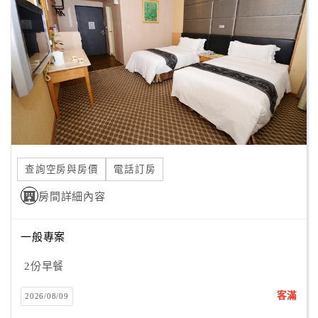
顧
客
滿
意
度
訂
單
查詢空房與房價
電話訂房
管
理
房間詳細內容
一般專案
會
員
2份早餐
帳
戶
客滿
2026/08/09