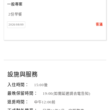
一般專案
2份早餐
訂
房
客滿
2026/08/09
Q&A
國
旅
卡
訂
房
設施與服務
入住時間：
15:00後
請
款
最晚保留時間：
19:00(如需延遲請去電告知)
收
退房時間：
中午12:00前
據