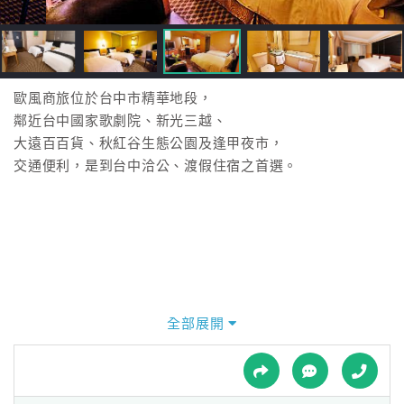
接
跟
飯
店
訂
歐風商旅位於台中市精華地段，
房
鄰近台中國家歌劇院、新光三越、
HOT
大遠百百貨、秋紅谷生態公園及逢甲夜市，
交通便利，是到台中洽公、渡假住宿之首選。
特
色
民
宿
全部展開
全
球
租
車