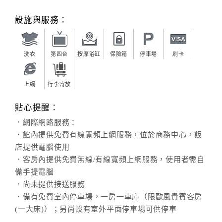
旅
伴
設施與服務：
計
劃
洗衣
第四台
按摩浴缸
保險箱
停車場
刷卡
商
品
上網
行李寄放
宣
傳
貼心提醒：
．網際網路服務：
．館內提供免費有線寬頻上網服務，位於商務中心，飯
店提供電腦使用
．客房內提供免費無線/有線寬頻上網服務，使用者需自
備手提電腦
．尚未提供接送服務
．備有免費室內停車場，一房一車庫（限歐風貴賓客房
(一大床)）；另尚設有室外平面停車場可供停車