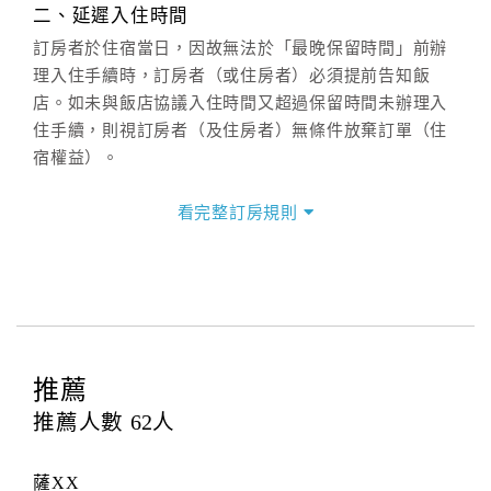
二、延遲入住時間
(07)9682715 。
訂房者於住宿當日，因故無法於「最晚保留時間」前辦
理入住手續時，訂房者（或住房者）必須提前告知飯
店。如未與飯店協議入住時間又超過保留時間未辦理入
住手續，則視訂房者（及住房者）無條件放棄訂單（住
宿權益）。
三、退房手續(Check out)
看完整訂房規則
本飯店退房時間(Check-out)為 （
中午12:00前
），訂房
者與飯店之其他交易﹝如續住、加床、餐費、小費、電
話費...等﹞所發生之費用，必須與飯店現場結清。
四、訂單異動
訂房者應於
入住前2日
（不含入住當日）提出申辦，如未
提出申辦不得異動訂單。
推薦
每筆訂單異動限定
乙
次，限原訂飯店，異動完成後不得
推薦人數
62
人
辦理取消退款。
訂單異動後，訂單費用總計大於原訂單費用總計時，訂
薩XX