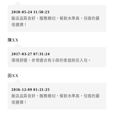
房者應補足差額。（限原訂飯店）
訂單異動後，訂單費用總計小於原訂單費用總計時，訂
2018-05-24 11:50:23
房者不得要求退其差額。（限原訂飯店）
飯店品質良好，服務親切，餐飲水準高，住宿的最
五、保留住宿權益(保留住房)
佳選擇！
．訂房者因故辦理訂單異動，本飯店可接受
保留住宿金
額3個月
限原訂飯店），異動完成後不得辦理取消退款。
陳XX
（提出申辦日為保留起算日）
．訂房者使用「保留住宿金額」時，請注意！為避免飯
2017-03-27 07:31:24
店客滿，敬請及早計畫，如逾時未提出申辦，視同無條
環境舒適，非常適合有小孩的家庭前往入住。
件放棄訂單（住宿權益）。 （限原訂飯店使用）
．每筆訂單異動限定乙次，限原訂飯店，異動完成後不
得辦理取消退款。
田XX
．訂單異動後，訂單費用總計大於原訂單費用總計時，
訂房者應補足差額。 限原訂飯店
2016-12-09 01:21:25
．訂單異動後，訂單費用總計小於原訂單費用總計時，
飯店品質良好，服務親切，餐飲水準高，住宿的最
訂房者不得要求退其差額。限原訂飯店
佳選擇！
六、取消訂單