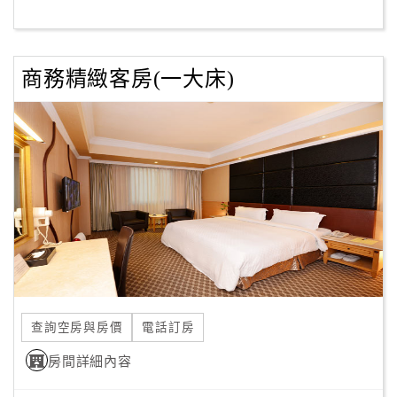
客
服
商務精緻客房(一大床)
聯
絡
單
Line
線
上
客
服
查詢空房與房價
電話訂房
紅
利
房間詳細內容
查
詢