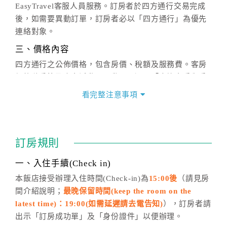
EasyTravel客服人員服務。訂房者於四方通行交易完成
後，如需要異動訂單，訂房者必以「四方通行」為優先
連絡對象。
三、價格內容
四方通行之公佈價格，包含房價、稅額及服務費。客房
價格隨季節及人文活動而異動，以選項「查詢空房與房
價」之當日價格為標準。
看完整注意事項
四、訂單異動
訂房成功後，訂房者如需異動內容，須於住房前在四方
通行「客服聯絡單」提出申辦，四方通行
恕不接受以電
訂房規則
話方式異動
訂單。
※非客服時間之申辦異動，皆為次日計算及辦理。
一、入住手續(Check in)
五、客服時間
本飯店接受辦理入住時間(Check-in)為
15:00後
（請見房
間介紹說明；
最晚保留時間(keep the room on the
週一至週日，上午9:00～晚上6:00
latest time)：19:00(如需延遲請去電告知)
），訂房者請
六、聯絡方式
出示「訂房成功單」及「身份證件」以便辦理。
週一至週日：
客服聯絡單
、
LINE@
、電話：