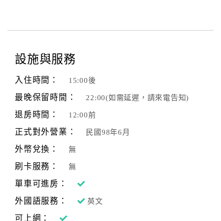
顧
客
滿
意
設施與服務
度
入住時間：
15:00後
最晚保留時間：
22:00(如需延遲，請來電告知)
訂
單
退房時間：
12:00前
管
正式對外營業：
民國98年6月
理
外幣兌換：
無
刷卡服務：
無
會
員
單車可進房：
帳
外國語服務：
英文
戶
可上網：