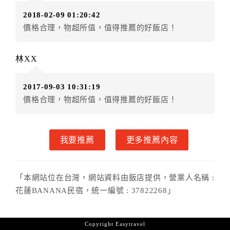
（提出申辦日為保留起算日）
2018-02-09 01:20:42
．訂房者使用「保留住宿金額」時，請注意！為避免飯
價格合理，物超所值，值得推薦的好飯店！
店客滿，敬請及早計畫，如逾時未提出申辦，視同無條
件放棄訂單（住宿權益）。 （限原訂飯店使用）
．每筆訂單異動限定乙次，限原訂飯店，異動完成後不
林XX
得辦理取消退款。
．訂單異動後，訂單費用總計大於原訂單費用總計時，
2017-09-03 10:31:19
訂房者應補足差額。 限原訂飯店
價格合理，物超所值，值得推薦的好飯店！
．訂單異動後，訂單費用總計小於原訂單費用總計時，
訂房者不得要求退其差額。限原訂飯店
六、取消訂單
我要推薦
更多推薦內容
訂房者因故取消訂單辦理退款，依下列標準申辦：
◎本飯店為預繳部分費用，故付款成功後不得辦理取消
「本網站位在台灣，網站資料由飯店提供，營業人名稱 :
訂單申請退款手續。
花蓮BANANA民宿，統一編號 : 37822268」
◎住房日當日未辦理入住手續者，視同住房，已付訂單
之訂金將全額沒收。
七、天候因素
Copyright
Easytravel