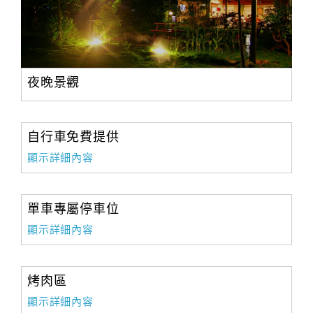
合
作
提
案
夜晚景觀
飯
店
自行車免費提供
合
顯示詳細內容
作
單車專屬停車位
廠
顯示詳細內容
商
合
作
烤肉區
顯示詳細內容