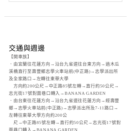
旅
伴
計
劃
商
交通與週邊
品
宣
【開車族】
傳
．由宜蘭往花蓮方向→沿台九省道往台東方向→過木瓜
溪橋直行至壽豐鄉志學火車站前(中正路)→志學派出所
及全家路口→左轉往東華大學
方向約200公尺→中正路85號左轉→直行約50公尺→
志光街17號對面巷口轉入→BANANA GARDEN
．由台東往花蓮方向→沿台九省道往花蓮方向→經壽豐
鄉→志學火車站前(中正路)→志學派出所及7-11路口→
左轉往東華大學方向約200公
尺→中正路85號左轉→直行約50公尺→志光街17號對
面巷口轉入→BANANA GARDEN