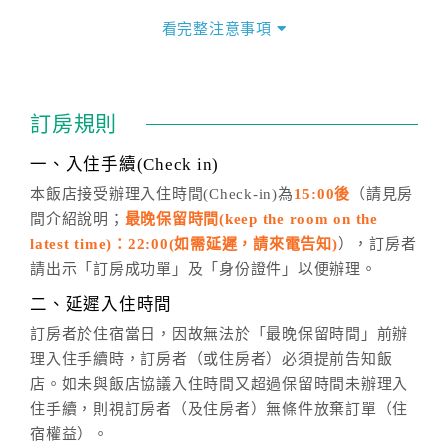
價」之當日價格為標準。
看完整注意事項
四、訂單異動
訂房成功後，訂房者如需異動內容，須於住房前在四方
通行「客服聯絡單」提出申辦，四方通行
恕不接受以電
訂房規則
話方式異動
訂單。
※非客服時間之申辦異動，皆為次日計算及辦理。
一、入住手續(Check in)
五、客服時間
本飯店接受辦理入住時間(Check-in)為
15:00後
（請見房
間介紹說明；
最晚保留時間(keep the room on the
週一至週日，上午9:00～晚上6:00
latest time)：22:00(如需延遲，請來電告知)
），訂房者
六、聯絡方式
請出示「訂房成功單」及「身份證件」以便辦理。
週一至週日：
客服聯絡單
、
LINE@
、電話：
二、延遲入住時間
(07)9682715 。
訂房者於住宿當日，因故無法於「最晚保留時間」前辦
理入住手續時，訂房者（或住房者）必須提前告知飯
店。如未與飯店協議入住時間又超過保留時間未辦理入
住手續，則視訂房者（及住房者）無條件放棄訂單（住
宿權益）。