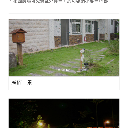
．花園廣場可免費室外停車，約可容納小客車15部
訂
房
Q&A
國
旅
卡
訂
房
民宿一景
請
款
收
據