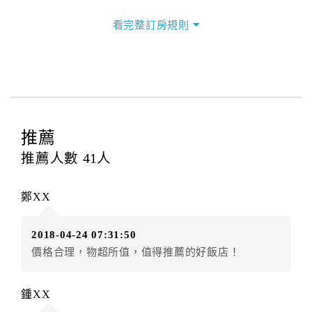
三、退房手續(Check out)
看完整訂房規則
本飯店退房時間(Check-out)為 （
12:00前
），訂房者與
飯店之其他交易﹝如續住、加床、餐費、小費、電話
費...等﹞所發生之費用，必須與飯店現場結清。
四、訂單異動
訂房者應於
入住前4日
（不含入住當日）提出申辦，如未
提出申辦不得異動訂單。
推薦
每筆訂單異動限定
乙
次，限原訂飯店，異動完成後不得
推薦人數
41
人
辦理取消退款。
訂單異動後，訂單費用總計大於原訂單費用總計時，訂
鄭XX
房者應補足差額。（限原訂飯店）
訂單異動後，訂單費用總計小於原訂單費用總計時，訂
2018-04-24 07:31:50
房者不得要求退其差額。（限原訂飯店）
價格合理，物超所值，值得推薦的好飯店！
五、保留住宿權益(保留住房)
．訂房者因故辦理訂單異動，本飯店可接受
保留住宿金
鍾XX
額3個月
限原訂飯店），異動完成後不得辦理取消退款。