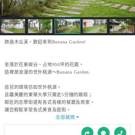
接
跟
飯
店
訂
房
跨過木瓜溪，歡迎來到Banana Garden!
HOT
坐落於花東縱谷、占地950坪的花園，
特
這裡是浪漫的世外桃源～Banana Garden.
色
民
這兒的環境彷如世外桃源，
宿
且離美麗的東華大學只需走5分鐘的路程；
鄰近的志學街道有各式各樣的餐廳及商家，
全
讓您輕鬆享受各式美食及逛街。
球
全部展開
租
民宿裡，我們採用原木裝潢與傢俱，乾靜且溫馨的設計，
車
一踏出房門是翠綠的草坪，寬敞的花園與停車場，