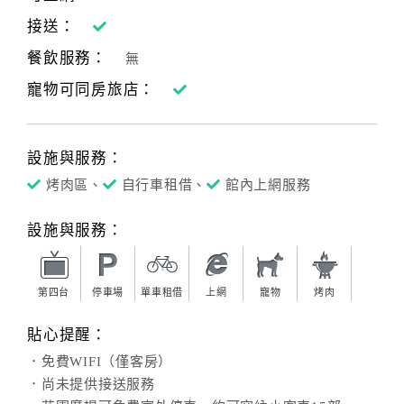
接送：
客
餐飲服務：
服
無
聯
寵物可同房旅店：
絡
單
設施與服務：
烤肉區、
自行車租借、
館內上網服務
Line
線
上
設施與服務：
客
服
第四台
停車場
單車租借
上網
寵物
烤肉
貼心提醒：
紅
利
．免費WIFI（僅客房）
查
．尚未提供接送服務
詢