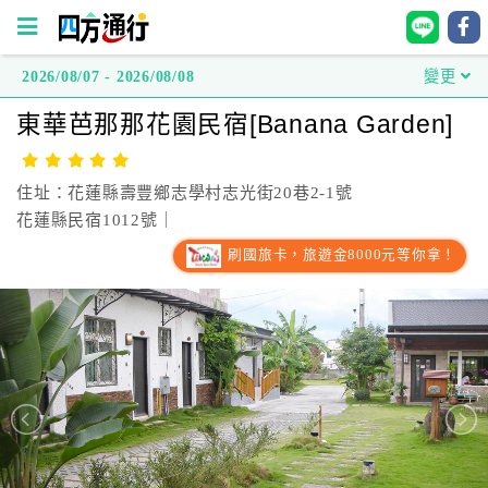
2026/08/07 - 2026/08/08
變更
四
東華芭那那花園民宿[Banana Garden]
方
通
行
住址：花蓮縣壽豐鄉志學村志光街20巷2-1號
訂
花蓮縣民宿1012號｜
房
刷國旅卡，旅遊金8000元等你拿！
台
灣
訂
房
直