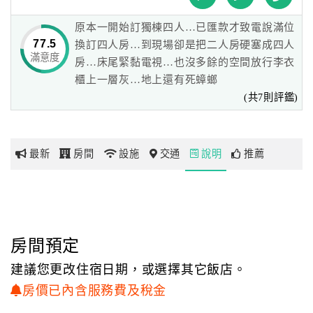
配合柔和燈光，感覺好幸福喔！
原本一開始訂獨棟四人…已匯款才致電說滿位
網
77.5
換訂四人房…到現場卻是把二人房硬塞成四人
來芭那那花園民宿渡假，讓您忘掉一切緊張與壓力，
紅
滿意度
房…床尾緊黏電視…也沒多餘的空間放行李衣
親愛的朋友～補足動力就在這兒！
帶
櫃上一層灰…地上還有死蟑螂
你
(共7則評鑑)
玩
最新
房間
設施
交通
說明
推薦
玩
樂
地
圖
顧
房間預定
客
建議您更改住宿日期，或選擇其它飯店。
服
務
房價已內含服務費及稅金