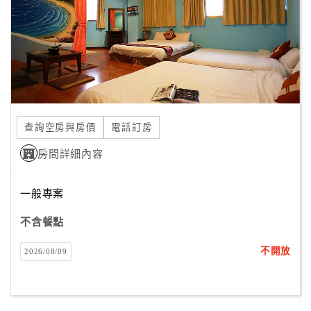
旅
伴
計
劃
商
品
查詢空房與房價
電話訂房
宣
傳
房間詳細內容
一般專案
不含餐點
不開放
2026/08/09