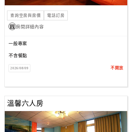
合
作
查詢空房與房價
電話訂房
提
房間詳細內容
案
一般專案
飯
店
不含餐點
合
不開放
2026/08/09
作
廠
商
溫馨六人房
合
作