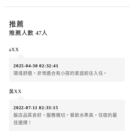
等﹞所發生之費用，必須與飯店現場結清。
四、訂單異動
訂房者應於
入住前8日
（不含入住當日）提出申辦，如未
推薦
提出申辦不得異動訂單。
推薦人數
47
人
每筆訂單異動限定
乙
次，限原訂飯店，異動完成後不得
辦理取消退款。
aXX
訂單異動後，訂單費用總計大於原訂單費用總計時，訂
房者應補足差額。（限原訂飯店）
2025-04-30 02:32:41
訂單異動後，訂單費用總計小於原訂單費用總計時，訂
環境舒適，非常適合有小孩的家庭前往入住。
房者不得要求退其差額。（限原訂飯店）
五、保留住宿權益(保留住房)
吳XX
．訂房者因故辦理訂單異動，本飯店可接受
保留住宿金
額3個月
限原訂飯店），異動完成後不得辦理取消退款。
2022-07-11 02:33:15
（提出申辦日為保留起算日）
飯店品質良好，服務親切，餐飲水準高，住宿的最
．訂房者使用「保留住宿金額」時，請注意！為避免飯
佳選擇！
店客滿，敬請及早計畫，如逾時未提出申辦，視同無條
件放棄訂單（住宿權益）。 （限原訂飯店使用）