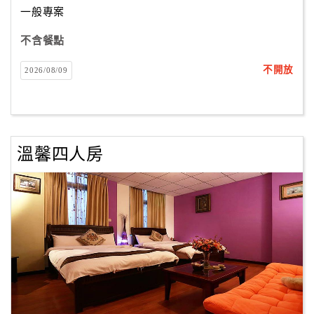
一般專案
不含餐點
訂
房
不開放
2026/08/09
Q&A
國
旅
溫馨四人房
卡
訂
房
請
款
收
據