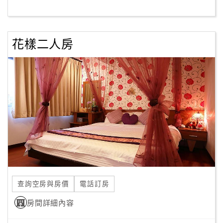
客
服
花樣二人房
聯
絡
單
Line
線
上
客
服
查詢空房與房價
電話訂房
紅
利
房間詳細內容
查
詢