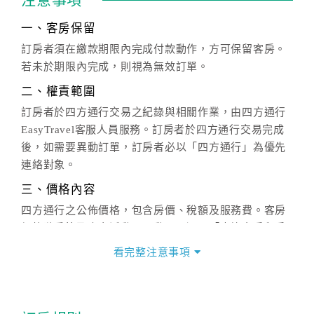
注意事項
一、客房保留
訂房者須在繳款期限內完成付款動作，方可保留客房。
若未於期限內完成，則視為無效訂單。
二、權責範圍
訂房者於四方通行交易之紀錄與相關作業，由四方通行
EasyTravel客服人員服務。訂房者於四方通行交易完成
後，如需要異動訂單，訂房者必以「四方通行」為優先
連絡對象。
三、價格內容
四方通行之公佈價格，包含房價、稅額及服務費。客房
價格隨季節及人文活動而異動，以選項「查詢空房與房
價」之當日價格為標準。
看完整注意事項
四、訂單異動
訂房成功後，訂房者如需異動內容，須於住房前在四方
通行「客服聯絡單」提出申辦，四方通行
恕不接受以電