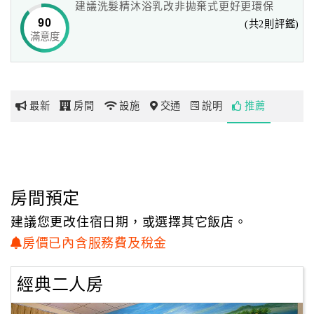
建議洗髮精沐浴乳改非拋棄式更好更環保
90
(共2則評鑑)
滿意度
網
紅
帶
你
最新
房間
設施
交通
說明
推薦
玩
玩
樂
地
房間預定
圖
建議您更改住宿日期，或選擇其它飯店。
顧
房價已內含服務費及稅金
客
服
經典二人房
務