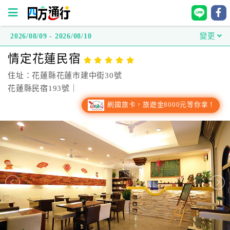
2026/08/09 - 2026/08/10
變更
四
情定花蓮民宿
方
通
住址：花蓮縣花蓮市建中街30號
行
花蓮縣民宿193號｜
訂
刷國旅卡，旅遊金8000元等你拿！
房
台
灣
訂
房
直