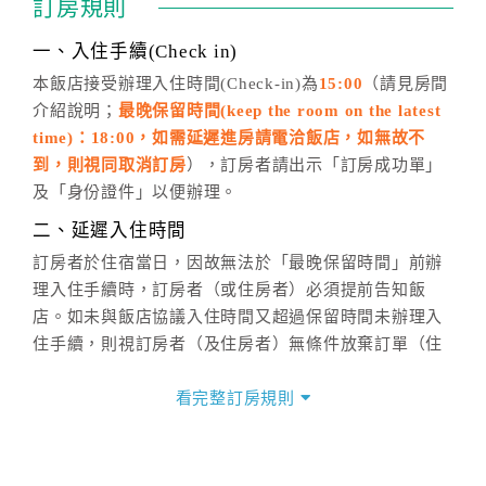
訂房規則
話方式異動
訂單。
※非客服時間之申辦異動，皆為次日計算及辦理。
一、入住手續(Check in)
五、客服時間
本飯店接受辦理入住時間(Check-in)為
15:00
（請見房間
介紹說明；
最晚保留時間(keep the room on the latest
週一至週日，上午9:00～晚上6:00
time)：18:00，如需延遲進房請電洽飯店，如無故不
六、聯絡方式
到，則視同取消訂房
），訂房者請出示「訂房成功單」
週一至週日：
客服聯絡單
、
LINE@
、電話：
及「身份證件」以便辦理。
(07)9682715 。
二、延遲入住時間
訂房者於住宿當日，因故無法於「最晚保留時間」前辦
理入住手續時，訂房者（或住房者）必須提前告知飯
店。如未與飯店協議入住時間又超過保留時間未辦理入
住手續，則視訂房者（及住房者）無條件放棄訂單（住
宿權益）。
看完整訂房規則
三、退房手續(Check out)
本飯店退房時間(Check-out)為 （
11:00
），訂房者與飯
店之其他交易﹝如續住、加床、餐費、小費、電話費...