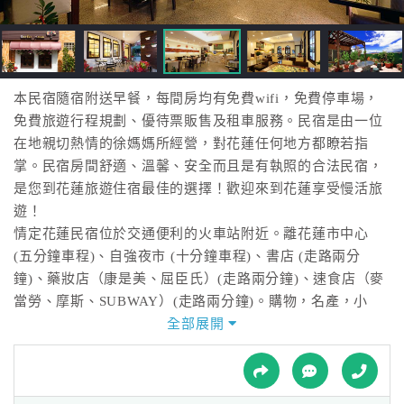
接
跟
飯
店
訂
本民宿隨宿附送早餐，每間房均有免費wifi，免費停車場，
房
免費旅遊行程規劃、優待票販售及租車服務。民宿是由一位
HOT
在地親切熱情的徐媽媽所經營，對花蓮任何地方都瞭若指
掌。民宿房間舒適、溫馨、安全而且是有執照的合法民宿，
是您到花蓮旅遊住宿最佳的選擇！歡迎來到花蓮享受慢活旅
特
遊！
色
情定花蓮民宿位於交通便利的火車站附近。離花蓮市中心
民
(五分鐘車程)、自強夜市 (十分鐘車程)、書店 (走路兩分
宿
鐘)、藥妝店（康是美、屈臣氏）(走路兩分鐘)、速食店（麥
當勞、摩斯、SUBWAY）(走路兩分鐘)。購物，名產，小
吃…不管是買東西、吃東西， 讓您一次購足，便利性十足
全部展開
全
情定花蓮民宿 歡迎您的到來!
球
租
車