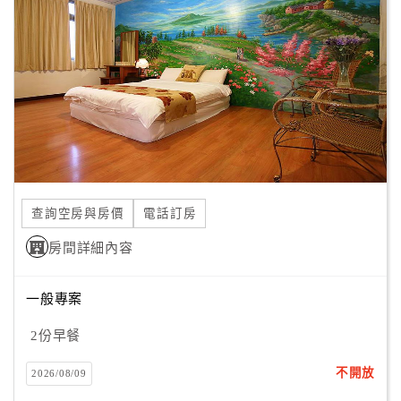
顧
客
滿
意
度
訂
單
查詢空房與房價
電話訂房
管
理
房間詳細內容
一般專案
會
員
2份早餐
帳
戶
不開放
2026/08/09