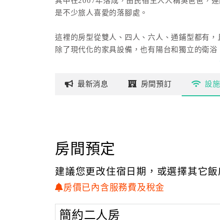
其中在2007年落成，由民宿主人人稱吳爸爸，
是不少旅人喜愛的落腳處。
這裡的房型從雙人、四人、六人、通鋪型都有，
除了現代化的家具設備，也有陽台和獨立的衛浴
您也可以到寬敞的客廳，邊看大尺寸的液晶螢幕
最新
消息
房間
預訂
設
當然住在這除了沙灘玩水，最不能錯過的就是夜釣
全新快艇「安合順號」已經開始提供服務，且住
房間預定
建議您更改住宿日期，或選擇其它飯
房價已內含服務費及稅金
簡約二人房