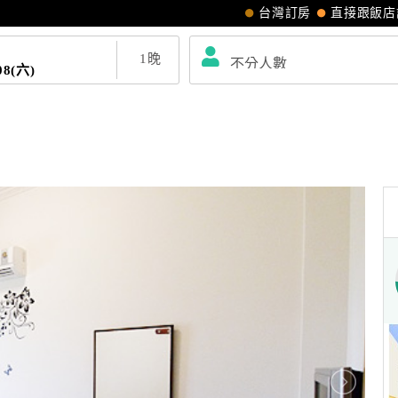
台灣訂房
直接跟飯店
1
晚
08(六)