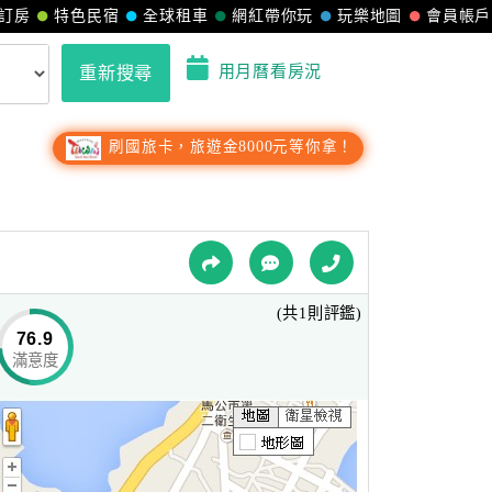
訂房
特色民宿
全球租車
網紅帶你玩
玩樂地圖
會員帳戶
用月曆看房況
重新搜尋
刷國旅卡，旅遊金8000元等你拿！
(共1則評鑑)
76.9
滿意度