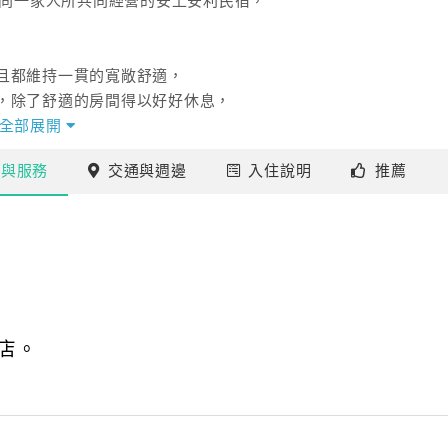
連同一家人所共同經營的安上安利民宿，
且都維持一貫的寬敞舒適，
，除了舒適的房間得以好好休息，
電視，一邊和好友聊天。
全部展開
施
與服務
交通
與週邊
入住
說明
推薦
小管活動，目前吳爸爸在2008年斥資打造
在這裡的住客還有特別優待，落腳時千萬別錯過囉！
店。