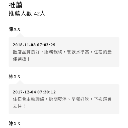
提出申辦不得異動訂單。
推薦
每筆訂單異動限定
乙
次，限原訂飯店，異動完成後不得
推薦人數
42
人
辦理取消退款。
訂單異動後，訂單費用總計大於原訂單費用總計時，訂
陳XX
房者應補足差額。（限原訂飯店）
訂單異動後，訂單費用總計小於原訂單費用總計時，訂
2018-11-08 07:03:29
房者不得要求退其差額。（限原訂飯店）
飯店品質良好，服務親切，餐飲水準高，住宿的最
五、保留住宿權益(保留住房)
佳選擇！
．訂房者因故辦理訂單異動，本飯店可接受
保留住宿金
額3個月
限原訂飯店），異動完成後不得辦理取消退款。
林XX
（提出申辦日為保留起算日）
．訂房者使用「保留住宿金額」時，請注意！為避免飯
2017-12-04 07:30:12
店客滿，敬請及早計畫，如逾時未提出申辦，視同無條
住宿會主動聯絡，房間乾淨、早餐好吃，下次還會
件放棄訂單（住宿權益）。 （限原訂飯店使用）
去住！
．每筆訂單異動限定乙次，限原訂飯店，異動完成後不
得辦理取消退款。
．訂單異動後，訂單費用總計大於原訂單費用總計時，
陳XX