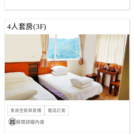
客
服
4人套房(3F)
聯
絡
單
Line
線
上
客
服
查詢空房與房價
電話訂房
紅
利
房間詳細內容
查
詢