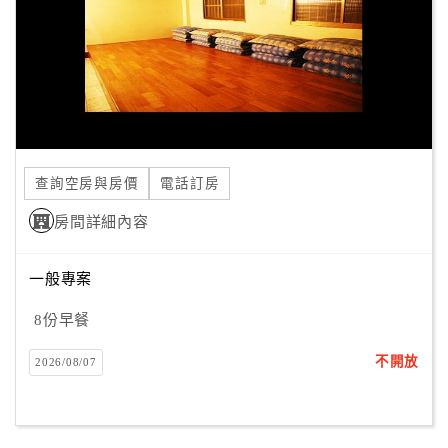
旅
伴
計
劃
商
品
查詢空房與房價
電話訂房
宣
傳
房間詳細內容
一般專案
8份早餐
不開放
2026/08/07