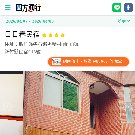
2026/08/07 - 2026/08/08
變更
四
日日春民宿
方
通
住址：新竹縣尖石鄉秀巒村8鄰18號
行
新竹縣民宿013號｜
訂
刷國旅卡，旅遊金8000元等你拿！
房
台
灣
訂
房
直