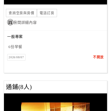
合
作
查詢空房與房價
電話訂房
提
房間詳細內容
案
一般專案
飯
店
6份早餐
合
不開放
2026/08/07
作
廠
商
通鋪(8人)
合
作