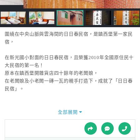
接
跟
飯
店
訂
圍繞在中央山脈與雲海間的日日春民宿，是鎮西堡第一家民
房
宿，
HOT
在新光國小對面的日日春民宿，且榮獲2010年全國原住民十
大民宿的第一名！
特
原本在鎮西堡開雜貨店四十餘年的老闆娘，
色
在老闆娘及小老闆一磚一瓦的親手打造下，成就了「日日春
民
民宿」。
宿
有現代感的磚紅建築
全部展開
全
日日春民宿，外觀具有現代感的磚紅建築，在新光部落裡頗
球
引人注目。
租
車
其前有新光國小的森林教室，後有司馬庫斯隔谷對望，