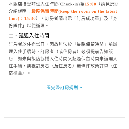
五、客服時間
本飯店接受辦理入住時間(Check-in)為
15:00
（請見房間
介紹說明；
最晚保留時間(keep the room on the latest
週一至週日，上午9:00～晚上6:00
time)：15:30
），訂房者請出示「訂房成功單」及「身
六、聯絡方式
份證件」以便辦理。
週一至週日：
客服聯絡單
、
LINE@
、電話：
二、延遲入住時間
(07)9682715 。
訂房者於住宿當日，因故無法於「最晚保留時間」前辦
理入住手續時，訂房者（或住房者）必須提前告知飯
店。如未與飯店協議入住時間又超過保留時間未辦理入
住手續，則視訂房者（及住房者）無條件放棄訂單（住
宿權益）。
三、退房手續(Check out)
看完整訂房規則
本飯店退房時間(Check-out)為 （
11:00
），訂房者與飯
店之其他交易﹝如續住、加床、餐費、小費、電話費...
等﹞所發生之費用，必須與飯店現場結清。
四、訂單異動
訂房者應於
入住前2日
（不含入住當日）提出申辦，如未