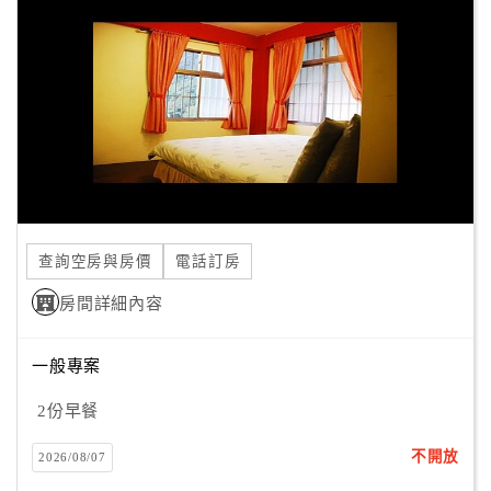
顧
客
滿
意
度
訂
單
查詢空房與房價
電話訂房
管
理
房間詳細內容
一般專案
會
員
2份早餐
帳
戶
不開放
2026/08/07