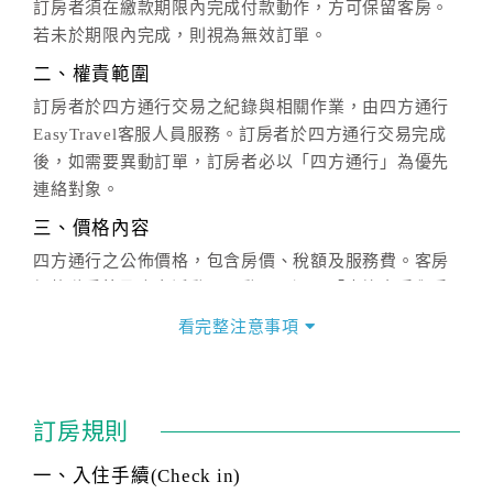
訂房者須在繳款期限內完成付款動作，方可保留客房。
若未於期限內完成，則視為無效訂單。
二、權責範圍
訂房者於四方通行交易之紀錄與相關作業，由四方通行
EasyTravel客服人員服務。訂房者於四方通行交易完成
後，如需要異動訂單，訂房者必以「四方通行」為優先
連絡對象。
三、價格內容
四方通行之公佈價格，包含房價、稅額及服務費。客房
價格隨季節及人文活動而異動，以選項「查詢空房與房
價」之當日價格為標準。
看完整注意事項
四、訂單異動
訂房成功後，訂房者如需異動內容，須於住房前在四方
通行「客服聯絡單」提出申辦，四方通行
恕不接受以電
訂房規則
話方式異動
訂單。
※非客服時間之申辦異動，皆為次日計算及辦理。
一、入住手續(Check in)