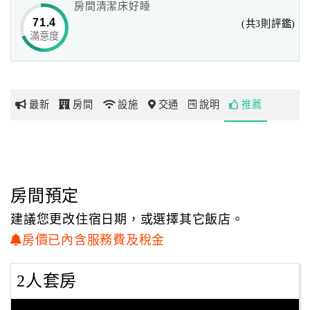
房間清潔床好睡
使日日春的客房的每個窗景，都讓人感覺到山的召喚。
71.4
(共3則評鑑)
除了整齊的房間外，山莊的主人燒得一手好菜，也是遊客頻
滿意度
網
頻稱道之處 。
紅
帶
你
滿載而歸的旅程
最新
房間
設施
交通
說明
推薦
玩
除了民宿外，每晚的小老闆即興演唱，更在鎮西堡廣為流
傳，
以及熱心的導遊講解，讓遊客們更了解鎮西堡的過往，
玩
而旁邊的「泰雅文化展示館」，裡面項鍊、首飾、木雕、服
樂
飾、鞋子等，應有盡有，十一月份的楓葉季，滿山楓紅，讓
地
房間預定
日日春民宿幾乎一年四季都人滿為患，
圖
乾淨的房間跟典雅的裝飾，每個窗景都瞭望到雲海的山景，
建議您更改住宿日期，或選擇其它飯店。
水蜜桃、甜柿等高山自己種植的山產水果，讓遊客滿載而歸
顧
房價已內含服務費及稅金
且滿意到家喔！
客
服
2人套房
務