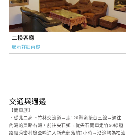
二樓客廳
顯示詳細內容
交通與週邊
【開車族】
．從北二高下竹林交流道→走120縣道接台三線→遇往
內灣的叉路右轉，前往尖石鄉→從尖石開車走竹60線道
路經秀巒村檢查哨進入新光部落約2小時→沿途均為柏油