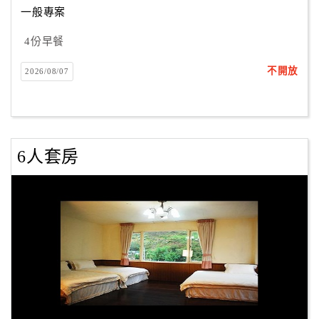
一般專案
4份早餐
訂
房
不開放
2026/08/07
Q&A
國
旅
6人套房
卡
訂
房
請
款
收
據