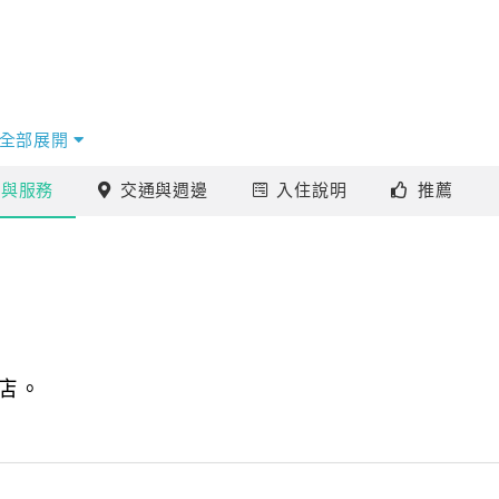
全部展開
施
與服務
交通
與週邊
入住
說明
推薦
店。