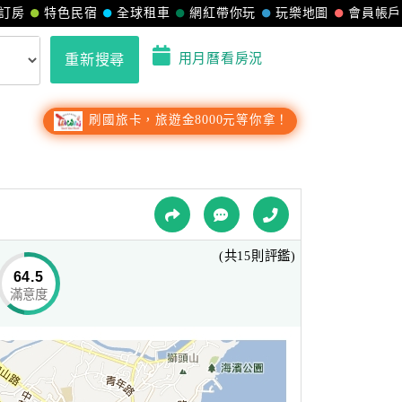
訂房
特色民宿
全球租車
網紅帶你玩
玩樂地圖
會員帳戶
用月曆看房況
重新搜尋
刷國旅卡，旅遊金8000元等你拿！
(共15則評鑑)
64.5
滿意度