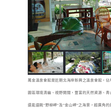
萬金溫泉會館是近期北海岸新興之溫泉會館，佔
園區環境清幽、視野開闊，豐富的天然資源、青
還能遠眺“野柳岬“及“金山岬“之海景，超廣角