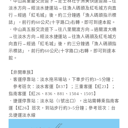
．中山高重慶交流道下→走士林社子洲美快速道路→往
淡水方向→經淡水捷運站→往漁人碼頭及紅毛城方向直
行→經過「紅毛城」後，約三分鐘遇「漁人碼頭指示標
誌」，前行約60公尺(十字路口)右轉，即可到達本館。
．中山高五股交流道下→往八里關渡方向→過關渡大橋
→往淡水方向→經淡水捷運站→往漁人碼頭及紅毛城方
向直行→經過「紅毛城」後，約三分鐘遇「漁人碼頭指
示標誌」，前行約60公尺(十字路口)右轉，即可到達本
館。
【非開車族】
．客運停靠站：淡水拖吊場站，下車步行約3~5分鐘；
參考班次：淡水客運【837】；三重客運【紅23】；
指南客運【紅26、836、881、1504、1505】
．捷運停靠站：淡水站（1號出口），出站需轉乘指南客
運【紅26】班次，到站步行約3~5分鐘；參考班次：台
北捷運淡水線