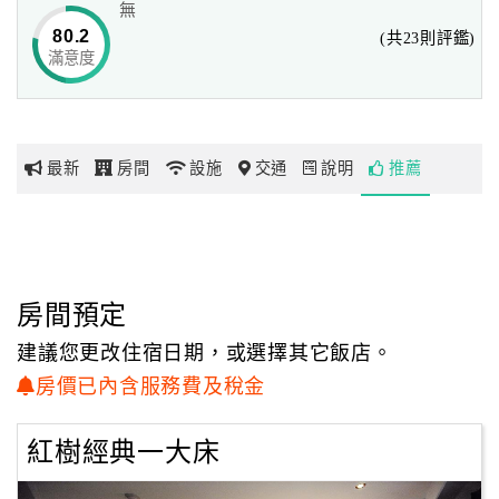
無
是誰揮筆淡水暮色，紅的、橘的，淡淡的紫，讓全世界從此
80.2
(共23則評鑑)
心醉。
滿意度
網
紅
帶
承億集團多年深耕在地文化，繼『嘉義商旅』之後，在北台
你
灣成立第二個美好旅店：『承億文旅 - 淡水吹風』。
最新
房間
設施
交通
說明
推薦
玩
人生中最雀躍與難忘的時刻，常常就是邁出去的第一步，這
是我們第一次背起行囊，離開家鄉，抵達了令人無限嚮往的
玩
紅色城市.
樂
地
房間預定
嘴角掛著驕傲的夢想，花花世界隨著堅定愉悅的腳步漸漸蔓
圖
延、盛開，
建議您更改住宿日期，或選擇其它飯店。
承億的旅行地圖，是藍得接近透明的藍天，沒有疆界。
顧
房價已內含服務費及稅金
客
我在淡水—『承億文旅-淡水吹風』，用在地文化與您交心。
服
紅樹經典一大床
務