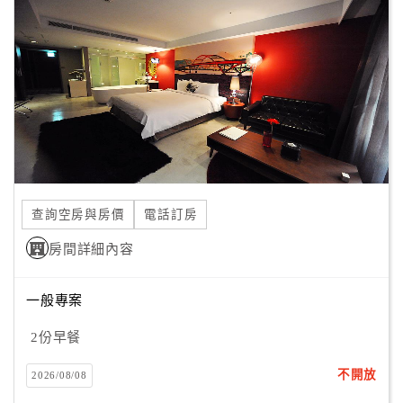
顧
客
滿
意
度
訂
單
查詢空房與房價
電話訂房
管
理
房間詳細內容
一般專案
會
員
2份早餐
帳
戶
不開放
2026/08/08