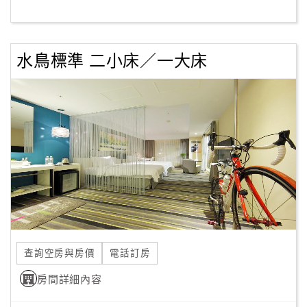
客
服
水鳥標準 二小床／一大床
聯
絡
單
Line
線
上
客
服
查詢空房與房價
電話訂房
紅
利
房間詳細內容
查
詢