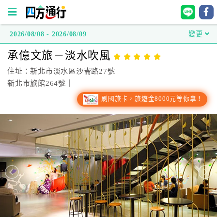
2026/08/08 - 2026/08/09
變更
四
承億文旅－淡水吹風
方
通
住址：新北市淡水區沙崙路27號
行
新北市旅館264號｜
訂
刷國旅卡，旅遊金8000元等你拿！
房
台
灣
訂
房
直