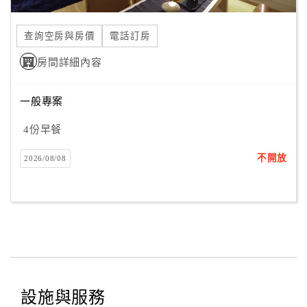
合
作
查詢空房與房價
電話訂房
提
房間詳細內容
案
一般專案
飯
店
4份早餐
合
不開放
2026/08/08
作
廠
商
合
作
設施與服務