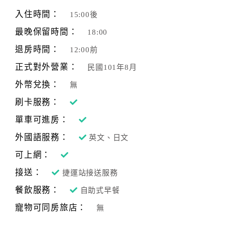
旅
伴
入住時間：
15:00後
計
最晚保留時間：
18:00
劃
退房時間：
12:00前
正式對外營業：
民國101年8月
商
品
外幣兌換：
無
宣
刷卡服務：
傳
單車可進房：
外國語服務：
英文、日文
可上網：
接送：
捷運站接送服務
餐飲服務：
自助式早餐
寵物可同房旅店：
無