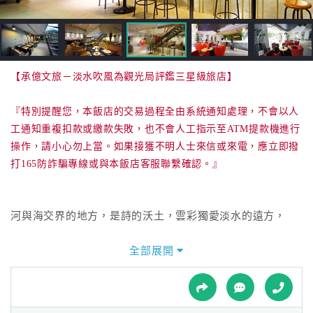
接
跟
飯
店
訂
【承億文旅－淡水吹風為觀光局評鑑三星級旅店】
房
HOT
『特別提醒您，本飯店的交易過程全由系統通知處理，不會以人
工通知重複扣款或繳款失敗，也不會人工指示至ATM提款機進行
操作，請小心勿上當。如果接獲不明人士來信或來電，應立即撥
特
打165防詐騙專線或與本飯店客服聯繫確認。』
色
民
宿
河與海交界的地方，是詩的沃土，雲彩獨愛淡水的遠方，
全部展開
全
風和雲一起眷養邱比特，把一抹青春起名叫情人橋，
球
租
車