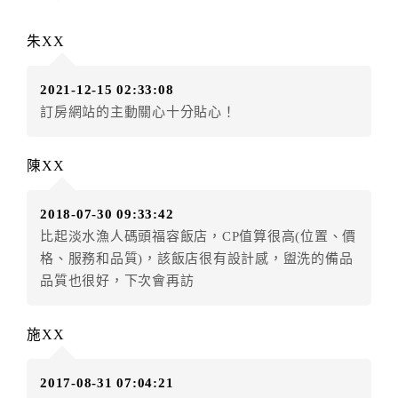
辦理取消退款。
訂單異動後，訂單費用總計大於原訂單費用總計時，訂
朱XX
房者應補足差額。（限原訂飯店）
訂單異動後，訂單費用總計小於原訂單費用總計時，訂
2021-12-15 02:33:08
房者不得要求退其差額。（限原訂飯店）
訂房網站的主動關心十分貼心！
五、保留住宿權益(保留住房)
．訂房者因故辦理訂單異動，本飯店可接受
保留住宿金
陳XX
額3個月
限原訂飯店），異動完成後不得辦理取消退款。
（提出申辦日為保留起算日）
2018-07-30 09:33:42
．訂房者使用「保留住宿金額」時，請注意！為避免飯
比起淡水漁人碼頭福容飯店，CP值算很高(位置、價
店客滿，敬請及早計畫，如逾時未提出申辦，視同無條
格、服務和品質)，該飯店很有設計感，盥洗的備品
件放棄訂單（住宿權益）。 （限原訂飯店使用）
品質也很好，下次會再訪
．每筆訂單異動限定乙次，限原訂飯店，異動完成後不
得辦理取消退款。
．訂單異動後，訂單費用總計大於原訂單費用總計時，
施XX
訂房者應補足差額。 限原訂飯店
．訂單異動後，訂單費用總計小於原訂單費用總計時，
2017-08-31 07:04:21
訂房者不得要求退其差額。限原訂飯店