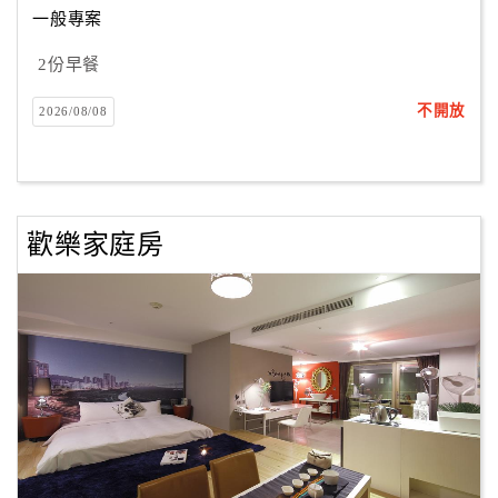
一般專案
2份早餐
訂
房
不開放
2026/08/08
Q&A
國
旅
歡樂家庭房
卡
訂
房
請
款
收
據