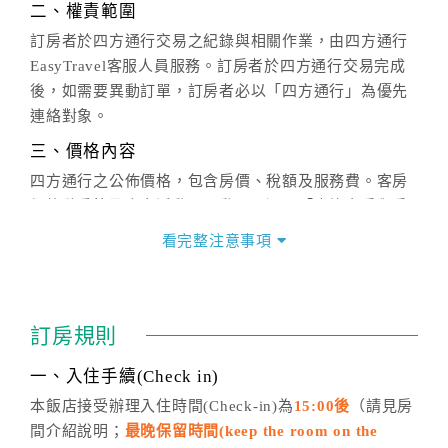
二、權責範圍
訂房者於四方通行交易之紀錄與相關作業，由四方通行
EasyTravel客服人員服務。訂房者於四方通行交易完成
後，如需要異動訂單，訂房者必以「四方通行」為優先
連絡對象。
三、價格內容
四方通行之公佈價格，包含房價、稅額及服務費。客房
價格隨季節及人文活動而異動，以選項「查詢空房與房
價」之當日價格為標準。
看完整注意事項
四、訂單異動
訂房成功後，訂房者如需異動內容，須於住房前在四方
通行「客服聯絡單」提出申辦，四方通行
恕不接受以電
訂房規則
話方式異動
訂單。
※非客服時間之申辦異動，皆為次日計算及辦理。
一、入住手續(Check in)
五、客服時間
本飯店接受辦理入住時間(Check-in)為
15:00後
（請見房
間介紹說明；
最晚保留時間(keep the room on the
週一至週日，上午9:00～晚上6:00