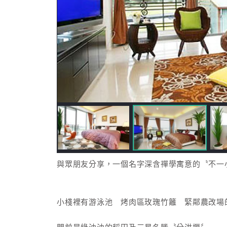
與眾朋友分享，一個名字深含禪學寓意的〝不一
小棧裡有游泳池 烤肉區玫瑰竹籬 緊鄰農改場