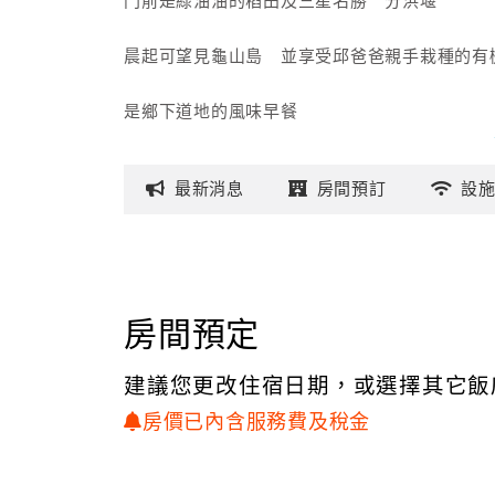
門前是綠油油的稻田及三星名勝〝分洪堰〞
晨起可望見龜山島 並享受邱爸爸親手栽種的有
是鄉下道地的風味早餐
白天騎腳踏車至羅東運動公園散步
最新
消息
房間
預訂
設
晚上聆聽蟲鳴蛙叫 來杯咖啡或茶
抬頭仰望繁星點點 讓人心情全然放鬆
房間預定
旅畢 帶著滿心喜悅及舒適的心情踏上回程 重
建議您更改住宿日期，或選擇其它飯
期待早日再相逢
房價已內含服務費及稅金