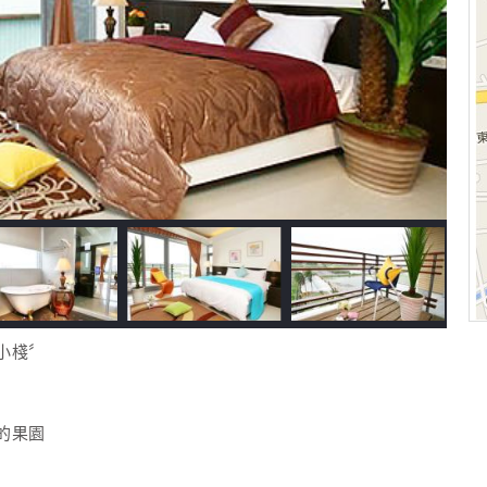
小棧〞
的果園