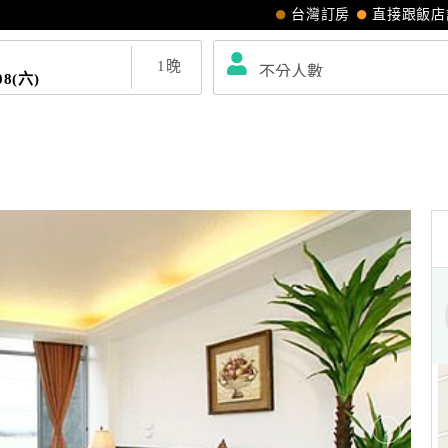
台灣訂房
直接跟飯店
1
晚
08(六)