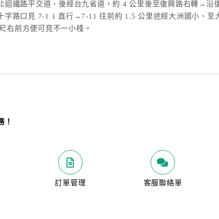
迴鐵路平交道、後經台九省道，約 4 公里後至復興路右轉→沿復
見 7-1 1 直行→7-11 往前約 1.5 公里途經大洲國小、至
公尺右前方便可見不一小棧。
務！
明
訂單管理
客服聯絡單