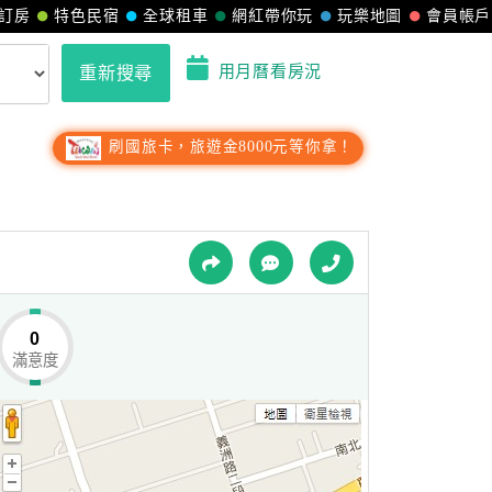
訂房
特色民宿
全球租車
網紅帶你玩
玩樂地圖
會員帳戶
用月曆看房況
重新搜尋
刷國旅卡，旅遊金8000元等你拿！
0
滿意度