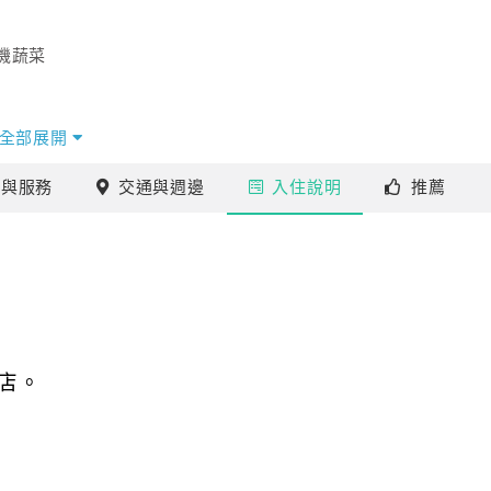
機蔬菜
全部展開
施
與服務
交通
與週邊
入住
說明
推薦
新歸位
店。