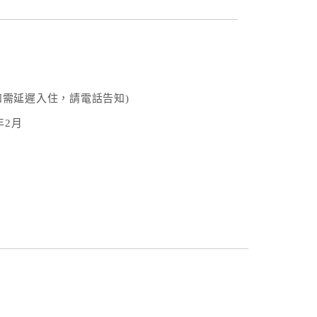
0(如需延遲入住，請電話告知)
年2月