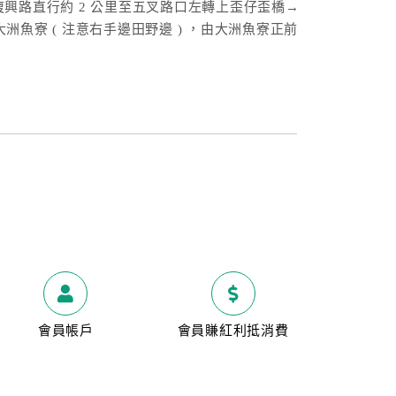
興路直行約 2 公里至五叉路口左轉上歪仔歪橋→
大洲魚寮 ( 注意右手邊田野邊 ) ，由大洲魚寮正前
會員帳戶
會員賺紅利抵消費