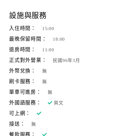
顧
設施與服務
客
滿
入住時間：
15:00
意
最晚保留時間：
18:00
度
退房時間：
11:00
正式對外營業：
民國96年3月
訂
單
外幣兌換：
無
管
刷卡服務：
無
理
單車可進房：
無
外國語服務：
英文
會
員
可上網：
帳
接送：
無
戶
餐飲服務：