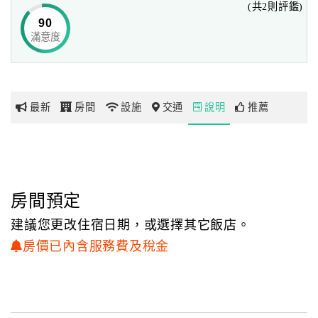
(共2則評鑑)
90
讓它成為您旅行日記中的美麗回憶
滿意度
網
紅
帶
你
最新
房間
設施
交通
說明
推薦
玩
玩
樂
地
房間預定
圖
建議您更改住宿日期，或選擇其它飯店。
顧
房價已內含服務費及稅金
客
服
務