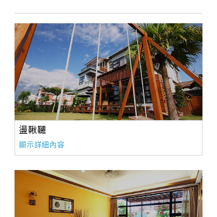
訂
房
Q&A
國
旅
卡
訂
盪鞦韆
房
顯示詳細內容
請
款
收
據