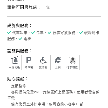
寵物可同房旅店：
無
客
服
聯
設施與服務：
絡
單
代客叫車、
包車、
行李寄放服務、
現場刷卡
服務、
電梯
Line
設施與服務：
線
上
客
木質地板
停車場
無障礙
上網
行李寄放
服
貼心提醒：
．定期整修
紅
．客房提供免費WiFi/有線寬頻上網服務，使用者需自備
利
筆電
查
．備有免費室外停車場，約可容納小客車10部
詢