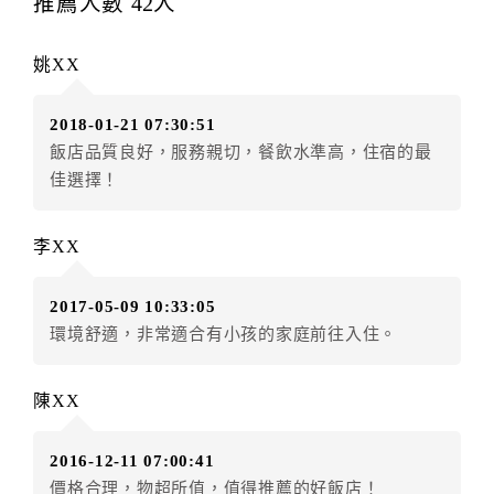
推薦人數
42
人
辦理取消退款。
訂單異動後，訂單費用總計大於原訂單費用總計時，訂
姚XX
房者應補足差額。（限原訂飯店）
訂單異動後，訂單費用總計小於原訂單費用總計時，訂
2018-01-21 07:30:51
房者不得要求退其差額。（限原訂飯店）
飯店品質良好，服務親切，餐飲水準高，住宿的最
五、保留住宿權益(保留住房)
佳選擇！
．訂房者因故辦理訂單異動，本飯店可接受
保留住宿金
額3個月
限原訂飯店），異動完成後不得辦理取消退款。
李XX
（提出申辦日為保留起算日）
．訂房者使用「保留住宿金額」時，請注意！為避免飯
2017-05-09 10:33:05
店客滿，敬請及早計畫，如逾時未提出申辦，視同無條
環境舒適，非常適合有小孩的家庭前往入住。
件放棄訂單（住宿權益）。 （限原訂飯店使用）
．每筆訂單異動限定乙次，限原訂飯店，異動完成後不
得辦理取消退款。
陳XX
．訂單異動後，訂單費用總計大於原訂單費用總計時，
訂房者應補足差額。 限原訂飯店
2016-12-11 07:00:41
．訂單異動後，訂單費用總計小於原訂單費用總計時，
價格合理，物超所值，值得推薦的好飯店！