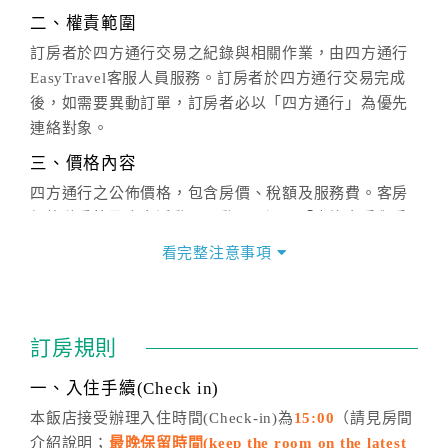
二、權責範圍
訂房者於四方通行交易之紀錄與相關作業，由四方通行
EasyTravel客服人員服務。訂房者於四方通行交易完成
後，如需要異動訂單，訂房者必以「四方通行」為優先
連絡對象。
三、價格內容
四方通行之公佈價格，包含房價、稅額及服務費。客房
價格隨季節及人文活動而異動，以選項「查詢空房與房
價」之當日價格為標準。
看完整注意事項
四、訂單異動
訂房成功後，訂房者如需異動內容，須於住房前在四方
通行「客服聯絡單」提出申辦，四方通行
恕不接受以電
訂房規則
話方式異動
訂單。
※非客服時間之申辦異動，皆為次日計算及辦理。
一、入住手續(Check in)
五、客服時間
本飯店接受辦理入住時間(Check-in)為
15:00
（請見房間
介紹說明；
最晚保留時間(keep the room on the latest