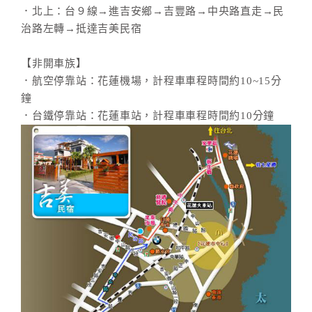
旅
．北上：台９線→進吉安鄉→吉豐路→中央路直走→民
伴
治路左轉→抵達吉美民宿
計
劃
【非開車族】
．航空停靠站：花蓮機場，計程車車程時間約10~15分
鐘
商
．台鐵停靠站：花蓮車站，計程車車程時間約10分鐘
品
宣
傳