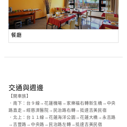
合
作
提
案
餐廳
飯
店
合
作
交通與週邊
廠
商
【開車族】
合
．南下：台９線→花蓮機場→家樂福右轉新生橋→中央
作
路直走→經慈濟醫院→民治路右轉→抵達吉美民宿
．北上：台１１線→花蓮海洋公園→花蓮大橋→永吉路
→吉豐路→中央路→民治路左轉→抵達吉美民宿