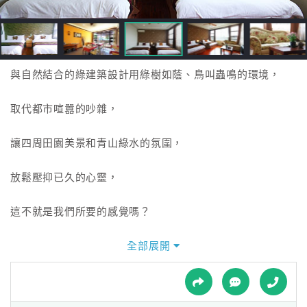
接
跟
飯
店
訂
與自然結合的綠建築設計用綠樹如蔭、鳥叫蟲鳴的環境，
房
HOT
取代都市喧囂的吵雜，
讓四周田園美景和青山綠水的氛圍，
特
色
放鬆壓抑已久的心靈，
民
宿
這不就是我們所要的感覺嗎？
全部展開
全
吉美民宿歡迎您的光臨，
球
租
車
享受它、親近它，