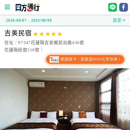
2026/08/07 - 2026/08/08
變更
四
吉美民宿
方
通
住址：97347花蓮縣吉安鄉民治路436號
行
花蓮縣民宿510號｜
訂
刷國旅卡，旅遊金8000元等你拿！
房
台
灣
訂
房
直