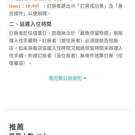
週一至週日，上午9:00～晚上6:00
time)：18:00
），訂房者請出示「訂房成功單」及「身
六、聯絡方式
份證件」以便辦理。
週一至週日：
客服聯絡單
、
LINE@
、電話：
二、延遲入住時間
(07)9682715 。
訂房者於住宿當日，因故無法於「最晚保留時間」前辦
理入住手續時，訂房者（或住房者）必須提前告知飯
店。如未與飯店協議入住時間又超過保留時間未辦理入
住手續，則視訂房者（及住房者）無條件放棄訂單（住
宿權益）。
三、退房手續(Check out)
看完整訂房規則
本飯店退房時間(Check-out)為 （
11:00
），訂房者與飯
店之其他交易﹝如續住、加床、餐費、小費、電話費...
等﹞所發生之費用，必須與飯店現場結清。
四、訂單異動
訂房者應於
入住前2日
（不含入住當日）提出申辦，如未
提出申辦不得異動訂單。
推薦
每筆訂單異動限定
乙
次，限原訂飯店，異動完成後不得