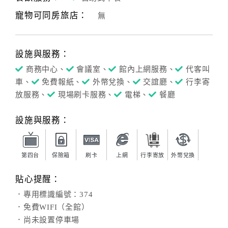
寵物可同房旅店：
無
客
服
聯
設施與服務：
絡
單
商務中心、
會議室、
館內上網服務、
代客叫
車、
免費報紙、
外幣兌換、
交誼廳、
行李寄
放服務、
現場刷卡服務、
電梯、
餐廳
Line
線
設施與服務：
上
客
服
第四台
保險箱
刷卡
上網
行李寄放
外幣兌換
貼心提醒：
紅
．專用標識編號：374
利
．免費WIFI（全館）
查
．尚未設置停車場
詢