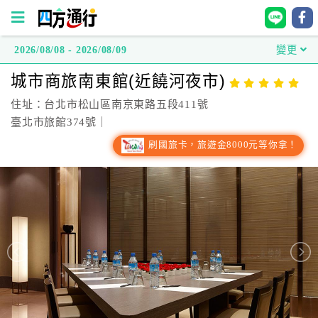
2026/08/08 - 2026/08/09
變更
四
城市商旅南東館(近饒河夜市)
方
通
住址：台北市松山區南京東路五段411號
行
臺北市旅館374號｜
訂
刷國旅卡，旅遊金8000元等你拿！
房
台
灣
訂
房
直