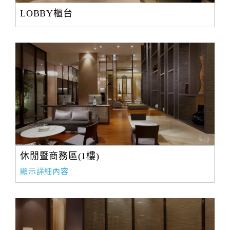
合
LOBBY櫃台
作
提
案
飯
店
合
作
休閒暨商務區(1樓)
廠
商
顯示詳細內容
合
作