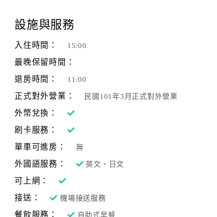
顧
設施與服務
客
滿
入住時間：
15:00
意
最晚保留時間：
度
退房時間：
11:00
正式對外營業：
民國101年3月正式對外營業
訂
單
外幣兌換：
管
刷卡服務：
理
單車可進房：
無
外國語服務：
英文、日文
會
員
可上網：
帳
接送：
機場接送服務
戶
餐飲服務：
自助式早餐