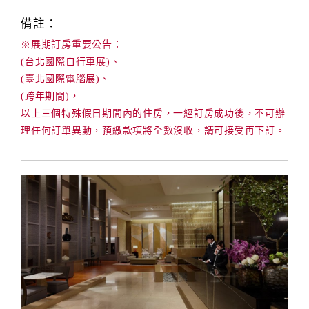
備註：
※展期訂房重要公告：
訂
房
(台北國際自行車展)、
Q&A
(臺北國際電腦展)、
(跨年期間)，
以上三個特殊假日期間內的住房，一經訂房成功後，不可辦
國
理任何訂單異動，預繳款項將全數沒收，請可接受再下訂。
旅
卡
訂
房
請
款
收
據