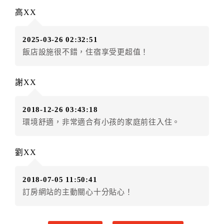
訂單異動後，訂單費用總計大於原訂單費用總計時，訂
高XX
房者應補足差額。（限原訂飯店）
訂單異動後，訂單費用總計小於原訂單費用總計時，訂
2025-03-26 02:32:51
房者不得要求退其差額。（限原訂飯店）
飯店設施很不錯，住宿享受更超值！
五、取消訂單
訂房者因故取消訂單辦理退款，依下列標準申辦：
謝XX
◎住房日10天前辦理者，訂單費用扣除總計0%為手續費
◎住房日7天前辦理者，訂單費用扣除總計60%為手續費
2018-12-26 03:43:18
◎住房日4天前辦理者，訂單費用扣除總計70%為手續費
環境舒適，非常適合有小孩的家庭前往入住。
◎住房日2天前辦理者，訂單費用扣除總計80%為手續費
◎住房日1天前辦理者，訂單費用扣除總計90%為手續費
◎住房日當日辦理者，訂單費用扣除總計100%為手續費
劉XX
◎住房日當日不得辦理。
◎住房日當日未辦理入住手續者，視同住房，已付訂單
2018-07-05 11:50:41
之訂金將全額沒收。
訂房網站的主動關心十分貼心！
六、取消異動
特別說明：※展期訂房重要公告(台北國際自行車展、台