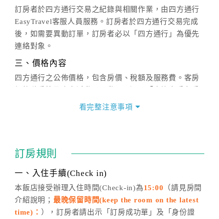
訂房者於四方通行交易之紀錄與相關作業，由四方通行
EasyTravel客服人員服務。訂房者於四方通行交易完成
後，如需要異動訂單，訂房者必以「四方通行」為優先
連絡對象。
三、價格內容
四方通行之公佈價格，包含房價、稅額及服務費。客房
價格隨季節及人文活動而異動，以選項「查詢空房與房
價」之當日價格為標準。
看完整注意事項
四、訂單異動
訂房成功後，訂房者如需異動內容，須於住房前在四方
通行「客服聯絡單」提出申辦，四方通行
恕不接受以電
訂房規則
話方式異動
訂單。
※非客服時間之申辦異動，皆為次日計算及辦理。
一、入住手續(Check in)
五、客服時間
本飯店接受辦理入住時間(Check-in)為
15:00
（請見房間
介紹說明；
最晚保留時間(keep the room on the latest
週一至週日，上午9:00～晚上6:00
time)：
），訂房者請出示「訂房成功單」及「身份證