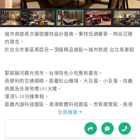
接
跟
飯
店
訂
城市商旅再次展現獨特設計風格，秉持低調奢華、時尚沉穩
房
的理念，
HOT
於台北市東區再造另一頂級精品旅館～城市商旅 台北南東館
特
緊鄰饒河觀光夜市，台灣特色小吃應有盡有，
色
而便利的交通網絡，距離松山機場、大巨蛋、小巨蛋、信義
民
商圈及台灣地標101大樓，
宿
僅須5-10分鐘車程，
距離內湖科技園區、南港軟體科技園區、世貿展覽館、南港
展覽館等商務重地，
全部展開
全
也僅須15分鐘車程即可抵達。
球
租
車