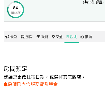
(共16則評鑑)
全館地上共8個樓層、111間客房，
84
融合東西調性，佐以顏色、光線、線型等元素，變化出獨特
滿意度
網
的旅居空間，
紅
從入門的溫暖迎賓火燄、悠閒隨性的寬敞休憩開放空間、
帶
個性化造型多功能會議室、沉穩低調的客房燈廊。
你
全館客房為挑高3米6的舒適高度，融合金箔的建材元素及百
最新
房間
設施
交通
說明
推薦
玩
萬設計衛浴空間，
房型有簡約商務、色彩奢華、柔美中式風格等，完美呈現精
品旅館之典範，
玩
讓休閒旅客或商務人士們，體驗典雅溫馨的住房服務。
樂
地
房間預定
圖
建議您更改住宿日期，或選擇其它飯店。
顧
房價已內含服務費及稅金
客
服
務