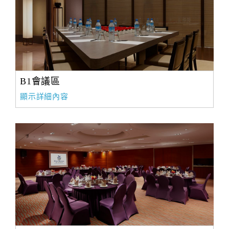
旅
伴
計
劃
商
B1會議區
品
顯示詳細內容
宣
傳