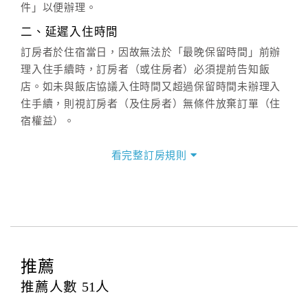
六、聯絡方式
件」以便辦理。
週一至週日：
客服聯絡單
、
LINE@
、電話：
二、延遲入住時間
(07)9682715 。
訂房者於住宿當日，因故無法於「最晚保留時間」前辦
理入住手續時，訂房者（或住房者）必須提前告知飯
店。如未與飯店協議入住時間又超過保留時間未辦理入
住手續，則視訂房者（及住房者）無條件放棄訂單（住
宿權益）。
三、退房手續(Check out)
看完整訂房規則
本飯店退房時間(Check-out)為 （
11:00
），訂房者與飯
店之其他交易﹝如續住、加床、餐費、小費、電話費...
等﹞所發生之費用，必須與飯店現場結清。
四、訂單異動
訂房者應於
入住前4日
（不含入住當日）提出申辦，如未
提出申辦不得異動訂單。
推薦
每筆訂單異動限定
乙
次，限原訂飯店，異動完成後不得
推薦人數
51
人
辦理取消退款。